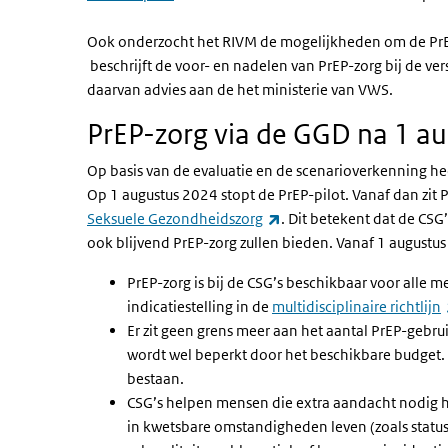
Ook onderzocht het RIVM de mogelijkheden om de PrEP
(externe link)
beschrijft de voor- en nadelen van PrEP-zorg bij de ve
daarvan advies aan de het ministerie van VWS.
PrEP-zorg via de GGD na 1 a
Op basis van de evaluatie en de scenarioverkenning heef
Op 1 augustus 2024 stopt de PrEP-pilot. Vanaf dan zit 
(externe link)
Seksuele Gezondheidszorg
. Dit betekent dat de CSG
ook blijvend PrEP-zorg zullen bieden. Vanaf 1 augustu
PrEP-zorg is bij de CSG’s beschikbaar voor alle me
indicatiestelling in de
multidisciplinaire richtlijn
Er zit geen grens meer aan het aantal PrEP-gebru
wordt wel beperkt door het beschikbare budget. Da
bestaan.
CSG’s helpen mensen die extra aandacht nodig 
in kwetsbare omstandigheden leven (zoals stat