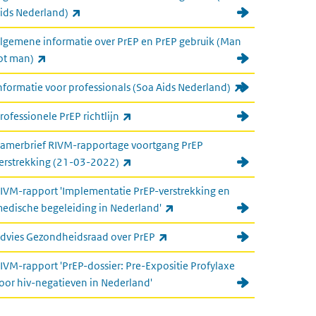
(externe link)
ids Nederland)
lgemene informatie over PrEP en PrEP gebruik (Man
(externe link)
ot man)
(externe link)
nformatie voor professionals (Soa Aids Nederland)
(externe link)
rofessionele PrEP richtlijn
amerbrief RIVM-rapportage voortgang PrEP
(externe link)
erstrekking (21-03-2022)
IVM-rapport 'Implementatie PrEP-verstrekking en
(externe link)
edische begeleiding in Nederland'
(externe link)
dvies Gezondheidsraad over PrEP
IVM-rapport 'PrEP-dossier: Pre-Expositie Profylaxe
oor hiv-negatieven in Nederland'