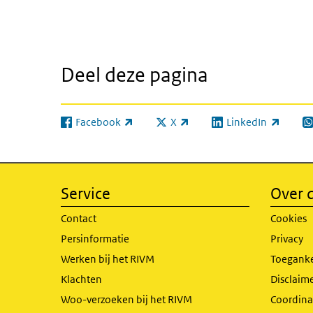
Deel deze pagina
Facebook
X
LinkedIn
(externe link)
(externe link)
(externe link)
(e
Service
Over d
Contact
Cookies
Persinformatie
Privacy
Werken bij het RIVM
Toeganke
Klachten
Disclaime
Woo-verzoeken bij het RIVM
Coordinat