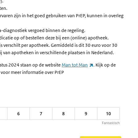
).
ten.
ervaren zijn in het goed gebruiken van PrEP, kunnen in overleg
a-diagnostiek vergoed binnen de regeling.
icatie op of bestellen deze bij een (online) apotheek.
js verschilt per apotheek. Gemiddeld is dit 30 euro voor 30
xterne link)
ij van apotheken in verschillende plaatsen in Nederland.
(externe link)
ustus 2024 staan op de website
Man tot Man
. Kijk op de
(externe link)
voor meer informatie over PrEP
6
7
8
9
10
Fantastisch