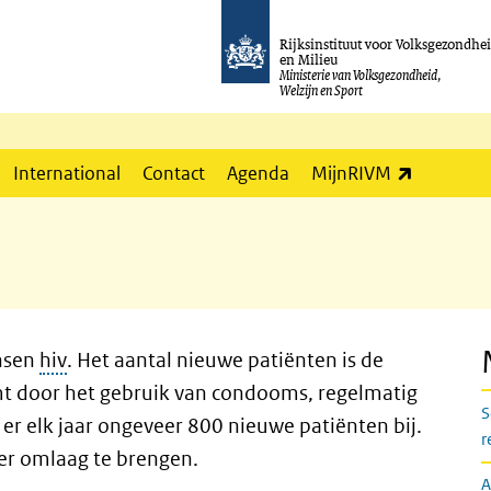
Rijksinstituut voor Volksgezondhe
en Milieu
Ministerie van Volksgezondheid,
Welzijn en Sport
(externe l
International
Contact
Agenda
MijnRIVM
nsen
hiv
. Het aantal nieuwe patiënten is de
t door het gebruik van condooms, regelmatig
S
r elk jaar ongeveer 800 nieuwe patiënten bij.
r
er omlaag te brengen.
A