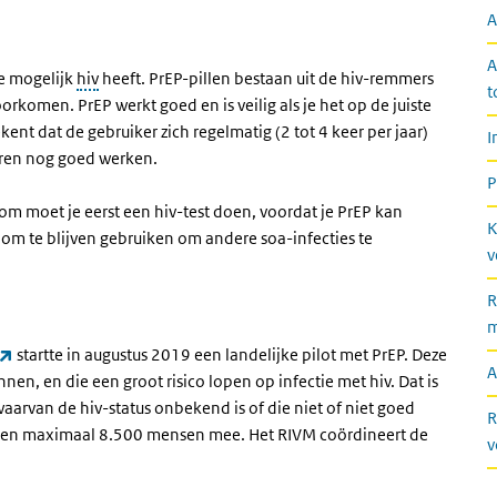
A
A
ie mogelijk
hiv
heeft. PrEP-pillen bestaan uit de hiv-remmers
t
orkomen. PrEP werkt goed en is veilig als je het op de juiste
ent dat de gebruiker zich regelmatig (2 tot 4 keer per jaar)
I
eren nog goed werken.
P
om moet je eerst een hiv-test doen, voordat je PrEP kan
K
oom te blijven gebruiken om andere soa-infecties te
v
R
m
(externe link)
startte in augustus 2019 een landelijke pilot met PrEP. Deze
A
n, en die een groot risico lopen op infectie met hiv. Dat is
arvan de hiv-status onbekend is of die niet of niet goed
R
 doen maximaal 8.500 mensen mee. Het RIVM coördineert de
v