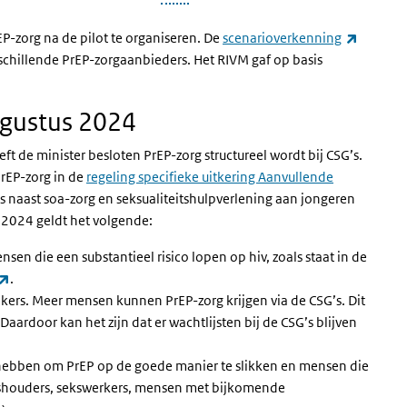
-zorg na de pilot te organiseren. De
scenarioverkenning
rschillende PrEP-zorgaanbieders. Het RIVM gaf op basis
ugustus 2024
t de minister besloten PrEP-zorg structureel wordt bij CSG’s.
PrEP-zorg in de
regeling specifieke uitkering Aanvullende
’s naast soa-zorg en seksualiteitshulpverlening aan jongeren
s 2024 geldt het volgende:
nsen die een substantieel risico lopen op hiv, zoals staat in de
(externe link)
.
ikers. Meer mensen kunnen PrEP-zorg krijgen via de CSG’s. Dit
ardoor kan het zijn dat er wachtlijsten bij de CSG’s blijven
hebben om PrEP op de goede manier te slikken en mensen die
ushouders, sekswerkers, mensen met bijkomende