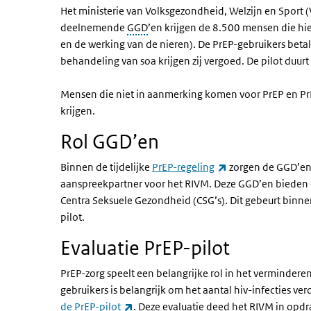
Het ministerie van Volksgezondheid, Welzijn en Sport (
deelnemende
GGD
’en krijgen de 8.500 mensen die hi
en de werking van de nieren). De PrEP-gebruikers betal
behandeling van soa krijgen zij vergoed. De pilot duurt 
Mensen die niet in aanmerking komen voor PrEP en PrE
krijgen.
Rol GGD’en
(externe link)
Binnen de tijdelijke
PrEP-regeling
zorgen de GGD’en 
aanspreekpartner voor het RIVM. Deze GGD’en bieden o
Centra Seksuele Gezondheid (CSG’s). Dit gebeurt binn
pilot.
Evaluatie PrEP-pilot
PrEP-zorg speelt een belangrijke rol in het vermindere
gebruikers is belangrijk om het aantal hiv-infecties verd
(externe link)
de PrEP-pilot
. Deze evaluatie deed het RIVM in opdr