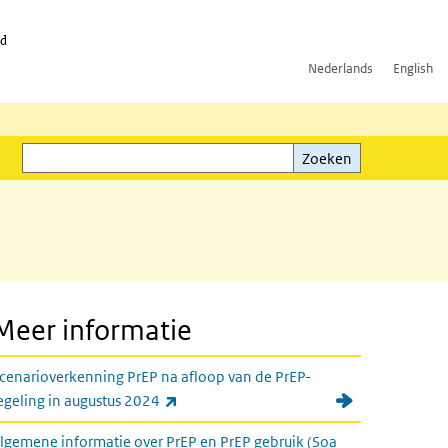
id
Nederlands
English
Zoeken
ink)
Zoeken
Meer informatie
cenarioverkenning PrEP na afloop van de PrEP-
(externe link)
egeling in augustus 2024
lgemene informatie over PrEP en PrEP gebruik (Soa