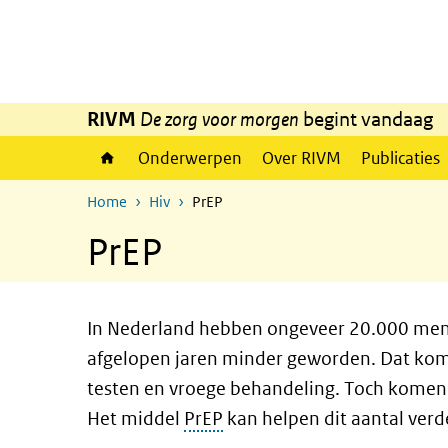
Overslaan en naar de inhoud gaan
Direct naar de hoofdnavigatie
RIVM
De zorg voor morgen
begint vandaag
Onderwerpen
Over RIVM
Publicaties
Home
Hiv
PrEP
PrEP
In Nederland hebben ongeveer 20.000 me
afgelopen jaren minder geworden. Dat kom
testen en vroege behandeling. Toch komen e
Het middel
PrEP
kan helpen dit aantal verd