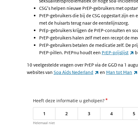
seksualiteitsproblematiek of hoge soa-incidentie
CSG’s helpen nieuwe PrEP-gebruikers met opstar
PrEP-gebruikers die bij de CSG opgestart zijn en 
met de huisarts terug naar de eerstelijnszorg.
PrEp-gebruikers krijgen de PrEP-consulten en so
PrEP-gebruikers halen zelf met een recept de med
PrEP-gebruikers betalen de medicatie zelf. De pri
(e
PrEP-pillen. PrEPnu houdt een
PrEP-prijslijst
b
10 veelgestelde vragen over PrEP via de GGD na 1 aug
(externe link)
websites van
Soa Aids Nederland
en
Man tot Man
*
Heeft deze informatie u geholpen?
1
2
3
4
5
Helemaal niet