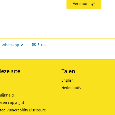
Verstuur
E-mail
WhatsApp
xterne link)
eze site
Talen
English
Nederlands
lijkheid
r en copyright
ed Vulnerability Disclosure