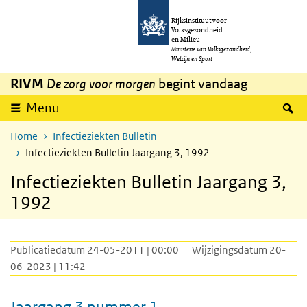
Overslaan en naar de inhoud gaan
Direct naar de hoofdnavigatie
Rijksinstituut voor
Volksgezondheid
en Milieu
Ministerie van Volksgezondheid,
Welzijn en Sport
RIVM
De zorg voor morgen
begint vandaag
Z
Menu
Home
Infectieziekten Bulletin
Infectieziekten Bulletin Jaargang 3, 1992
Infectieziekten Bulletin Jaargang 3,
1992
Publicatiedatum 24-05-2011 | 00:00
Wijzigingsdatum 20-
06-2023 | 11:42