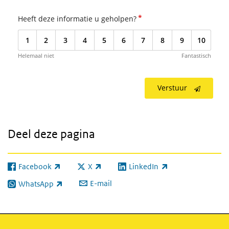
*
Heeft deze informatie u geholpen?
1
2
3
4
5
6
7
8
9
10
Helemaal niet
Fantastisch
Verstuur
Deel deze pagina
Facebook
X
LinkedIn
(externe link)
(externe link)
(externe link)
E-mail
WhatsApp
(externe link)