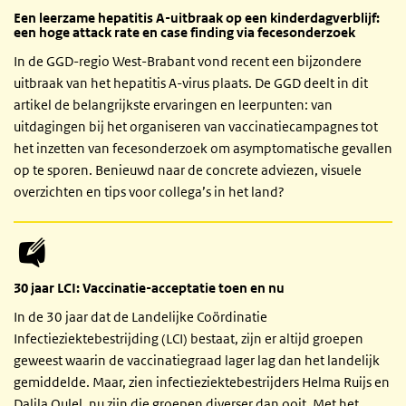
Een leerzame hepatitis A-uitbraak op een kinderdagverblijf:
een hoge attack rate en case finding via fecesonderzoek
In de GGD-regio West-Brabant vond recent een bijzondere
uitbraak van het hepatitis A-virus plaats. De GGD deelt in dit
artikel de belangrijkste ervaringen en leerpunten: van
uitdagingen bij het organiseren van vaccinatiecampagnes tot
het inzetten van fecesonderzoek om asymptomatische gevallen
op te sporen. Benieuwd naar de concrete adviezen, visuele
overzichten en tips voor collega’s in het land?
30 jaar LCI: Vaccinatie-acceptatie toen en nu
In de 30 jaar dat de Landelijke Coördinatie
Infectieziektebestrijding (LCI) bestaat, zijn er altijd groepen
geweest waarin de vaccinatiegraad lager lag dan het landelijk
gemiddelde. Maar, zien infectieziektebestrijders Helma Ruijs en
Dalila Oulel, nu zijn die groepen diverser dan ooit. Met het