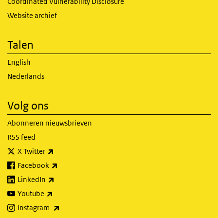
Coordinated Vulnerability Disclosure
Website archief
Talen
English
Nederlands
Volg ons
Abonneren nieuwsbrieven
RSS feed
(externe link)
X Twitter
(externe link)
Facebook
(externe link)
LinkedIn
(externe link)
Youtube
(externe link)
Instagram