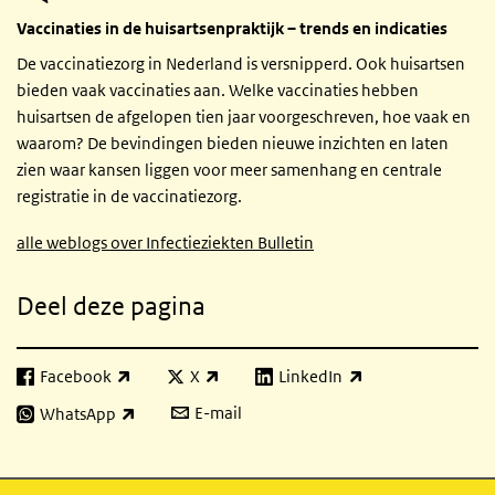
Vaccinaties in de huisartsenpraktijk – trends en indicaties
De vaccinatiezorg in Nederland is versnipperd. Ook huisartsen
bieden vaak vaccinaties aan. Welke vaccinaties hebben
huisartsen de afgelopen tien jaar voorgeschreven, hoe vaak en
waarom? De bevindingen bieden nieuwe inzichten en laten
zien waar kansen liggen voor meer samenhang en centrale
registratie in de vaccinatiezorg.
alle weblogs over Infectieziekten Bulletin
Deel deze pagina
Facebook
X
LinkedIn
(externe link)
(externe link)
(externe link)
E-mail
WhatsApp
(externe link)