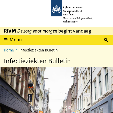
Overslaan en naar de inhoud gaan
Direct naar de hoofdnavigatie
Rijksinstituut voor
Volksgezondheid
en Milieu
Ministerie van Volksgezondheid,
Welzijn en Sport
RIVM
De zorg voor morgen
begint vandaag
Z
Menu
Home
Infectieziekten Bulletin
Infectieziekten Bulletin