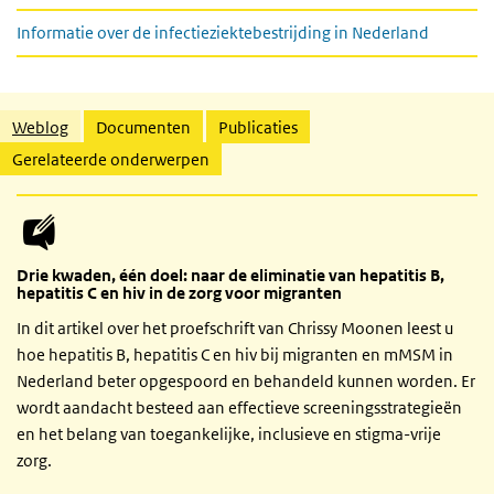
Informatie over de infectieziektebestrijding in Nederland
Gerelateerde inhoud
Weblog
Documenten
Publicaties
Gerelateerde onderwerpen
Drie kwaden, één doel: naar de eliminatie van hepatitis B,
hepatitis C en hiv in de zorg voor migranten
In dit artikel over het proefschrift van Chrissy Moonen leest u
hoe hepatitis B, hepatitis C en hiv bij migranten en mMSM in
Nederland beter opgespoord en behandeld kunnen worden. Er
wordt aandacht besteed aan effectieve screeningsstrategieën
en het belang van toegankelijke, inclusieve en stigma-vrije
zorg.