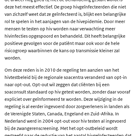
deze het meest effectief. De groep hivgeïnfecteerden die niet
van zichzelf weet dat ze geïnfecteerd is, blijkt een belangrijke
rol te spelen in het aanjagen van de hivepidemie. Door meer
mensen te testen op hiv worden naar verwachting meer
hivinfecties opgespoord en behandeld. Dit heeft belangrijke
positieve gevolgen voor de patiënt maar ook voor de hele
risicogroep waarbinnen de kans op transmissie kleiner zal
worden.
Om deze reden is in 2010 de regeling ten aanzien van het
hivtestbeleid bij de regionale soacentra veranderd van opt-in
naar opt-out. Opt-out wil zeggen dat cliënten bij een
soaconsult standaard op hiv getest worden, zonder daar vooraf
expliciet over geïnformeerd te worden. Deze wijziging in de
regeling is al eerder ingevoerd door zorgverleners in landen als
de Verenigde Staten, Canada, Engeland en Zuid-Afrika. In
Nederland werd in 2004 opt-out voor hiv testen al ingevoerd
bij de zwangerenscreening. Met het opt-outbeleid wordt
gestreefd naar de reductie van het aantal hivgeïnfecteerden dat