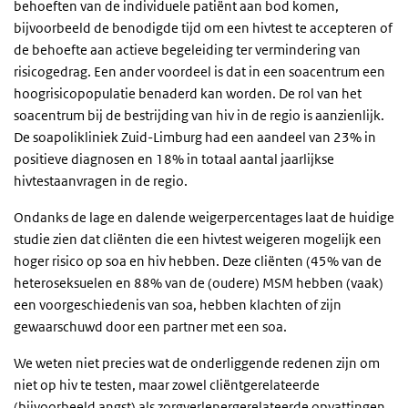
behoeften van de individuele patiënt aan bod komen,
bijvoorbeeld de benodigde tijd om een hivtest te accepteren of
de behoefte aan actieve begeleiding ter vermindering van
risicogedrag. Een ander voordeel is dat in een soacentrum een
hoogrisicopopulatie benaderd kan worden. De rol van het
soacentrum bij de bestrijding van hiv in de regio is aanzienlijk.
De soapolikliniek Zuid-Limburg had een aandeel van 23% in
positieve diagnosen en 18% in totaal aantal jaarlijkse
hivtestaanvragen in de regio.
Ondanks de lage en dalende weigerpercentages laat de huidige
studie zien dat cliënten die een hivtest weigeren mogelijk een
hoger risico op soa en hiv hebben. Deze cliënten (45% van de
heteroseksuelen en 88% van de (oudere) MSM hebben (vaak)
een voorgeschiedenis van soa, hebben klachten of zijn
gewaarschuwd door een partner met een soa.
We weten niet precies wat de onderliggende redenen zijn om
niet op hiv te testen, maar zowel cliëntgerelateerde
(bijvoorbeeld angst) als zorgverlenergerelateerde opvattingen