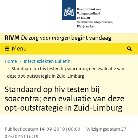
Overslaan en naar de inhoud gaan
Direct naar de hoofdnavigatie
Rijksinstituut voor
Volksgezondheid
en Milieu
Ministerie van Volksgezondheid,
Welzijn en Sport
RIVM
De zorg voor morgen
begint vandaag
Z
Menu
Home
Infectieziekten Bulletin
Standaard op hiv testen bij soacentra; een evaluatie van
deze opt-outstrategie in Zuid-Limburg
Standaard op hiv testen bij
soacentra; een evaluatie van deze
opt-outstrategie in Zuid-Limburg
Publicatiedatum 14-09-2010 | 00:00
Wijzigingsdatum 27-
02-2026 | 16:19