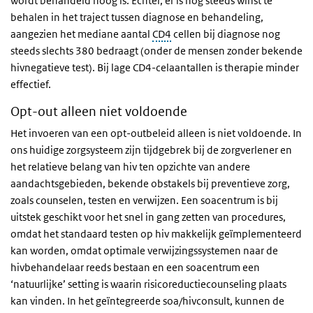
wordt behandeld hoog is. Echter, er is nog steeds winst te
behalen in het traject tussen diagnose en behandeling,
aangezien het mediane aantal
CD4
cellen bij diagnose nog
steeds slechts 380 bedraagt (onder de mensen zonder bekende
hivnegatieve test). Bij lage CD4-celaantallen is therapie minder
effectief.
Opt-out alleen niet voldoende
Het invoeren van een opt-outbeleid alleen is niet voldoende. In
ons huidige zorgsysteem zijn tijdgebrek bij de zorgverlener en
het relatieve belang van hiv ten opzichte van andere
aandachtsgebieden, bekende obstakels bij preventieve zorg,
zoals counselen, testen en verwijzen. Een soacentrum is bij
uitstek geschikt voor het snel in gang zetten van procedures,
omdat het standaard testen op hiv makkelijk geïmplementeerd
kan worden, omdat optimale verwijzingssystemen naar de
hivbehandelaar reeds bestaan en een soacentrum een
‘natuurlijke’ setting is waarin risicoreductiecounseling plaats
kan vinden. In het geïntegreerde soa/hivconsult, kunnen de