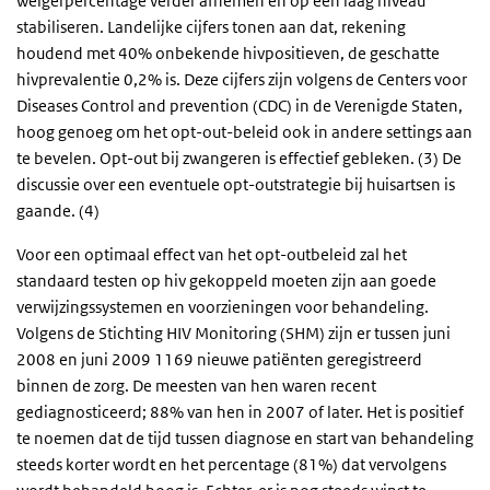
weigerpercentage verder afnemen en op een laag niveau
stabiliseren. Landelijke cijfers tonen aan dat, rekening
houdend met 40% onbekende hivpositieven, de geschatte
hivprevalentie 0,2% is. Deze cijfers zijn volgens de Centers voor
Diseases Control and prevention (CDC) in de Verenigde Staten,
hoog genoeg om het opt-out-beleid ook in andere settings aan
te bevelen. Opt-out bij zwangeren is effectief gebleken. (3) De
discussie over een eventuele opt-outstrategie bij huisartsen is
gaande. (4)
Voor een optimaal effect van het opt-outbeleid zal het
standaard testen op hiv gekoppeld moeten zijn aan goede
verwijzingssystemen en voorzieningen voor behandeling.
Volgens de Stichting HIV Monitoring (SHM) zijn er tussen juni
2008 en juni 2009 1169 nieuwe patiënten geregistreerd
binnen de zorg. De meesten van hen waren recent
gediagnosticeerd; 88% van hen in 2007 of later. Het is positief
te noemen dat de tijd tussen diagnose en start van behandeling
steeds korter wordt en het percentage (81%) dat vervolgens