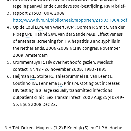
regeling aanvullende curatieve soa-bestrijding, RIVM brief-
rapport 215031004, 2008
http://www.rivm.nl/bibliotheek/rapporten/215031004.pdf
Op de Coul
ELM
, van Weert JWM, Oomen P, Smit C, van der
Ploeg
CPB
, Hahné SJM, van der Sande MAB. Effectiveness
of antenatal screening for HIV, hepatitis B and syphilis in
the Netherlands, 2006-2008 NCHIV congres, November
2009, Amsterdam
Crommentuyn R. Hiv over het hoofd gezien. Medisch
contact. Nr. 48 - 26 november 2009. 1993-1995
Heijman
RL
, Stolte IG, Thiesbrummel HF, van Leent E,
Coutinho RA, Fennema
JS
, Prins M. Opting out increases
HIV testing in a large sexually transmitted infections
outpatient clinic. Sex Transm Infect. 2009 Aug;85(4):249-
55. Epub 2008 Dec 22.
N.H.T.M. Dukers-Muijrers, (1,2) F. Koedijk (3) en C.J.P.A. Hoebe