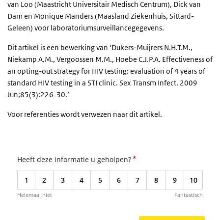
van Loo (Maastricht Universitair Medisch Centrum), Dick van
Dam en Monique Manders (Maasland Ziekenhuis, Sittard-
Geleen) voor laboratoriumsurveillancegegevens.
Dit artikel is een bewerking van ‘Dukers-Muijrers N.H.T.M.,
Niekamp A.M., Vergoossen M.M., Hoebe C.J.P.A. Effectiveness of
an opting-out strategy for HIV testing: evaluation of 4 years of
standard HIV testing in a STI clinic. Sex Transm Infect. 2009
Jun;85(3):226-30.’
Voor referenties wordt verwezen naar dit artikel.
*
Heeft deze informatie u geholpen?
1
2
3
4
5
6
7
8
9
10
Helemaal niet
Fantastisch