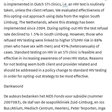
is implemented in Dutch STI clinics,
i.e.
an HIV test is routinely
taken, unless the client refuses. We evaluated effectiveness of
this opting-out approach using data from the region South
Limburg, The Netherlands, where this strategy has been
implemented since 2004. During opting-out HIV the test refusal
rate declined to 1.5% in South Limburg. However, those who
refused HIV testing were linked to higher STI/HIV risk in 88%
(men who have sex with men) and 45% (heterosexuals) of
cases. Standard testing on HIV in an STI clinic is feasible and
effective in increasing awareness of ones HIV status. Reasons
for not testing seem both client and provider related and
should be addressed in a policy change to standard HIV testing
in order for opting-out strategy to be most effective.
Dankwoord
De auteurs bedanken het AIDS Fonds voor subsidie (nummer
2007083), de staf van de soapolikliniek Zuid-Limburg, en Jos
Bus (Atrium, Medisch Centrum, Heerlen), Peter Terporten, Inge