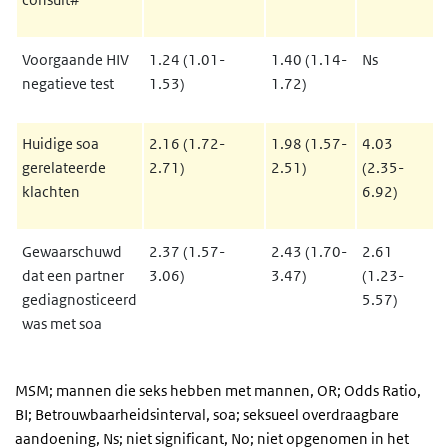
Voorgaande HIV
1.24 (1.01-
1.40 (1.14-
Ns
negatieve test
1.53)
1.72)
Huidige soa
2.16 (1.72-
1.98 (1.57-
4.03
gerelateerde
2.71)
2.51)
(2.35-
klachten
6.92)
Gewaarschuwd
2.37 (1.57-
2.43 (1.70-
2.61
dat een partner
3.06)
3.47)
(1.23-
gediagnosticeerd
5.57)
was met soa
MSM; mannen die seks hebben met mannen, OR; Odds Ratio,
BI; Betrouwbaarheidsinterval, soa; seksueel overdraagbare
aandoening, Ns; niet significant, No; niet opgenomen in het