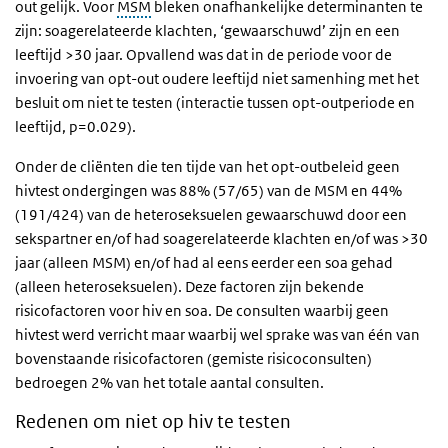
out gelijk. Voor
MSM
bleken onafhankelijke determinanten te
zijn: soagerelateerde klachten, ‘gewaarschuwd’ zijn en een
leeftijd >30 jaar. Opvallend was dat in de periode voor de
invoering van opt-out oudere leeftijd niet samenhing met het
besluit om niet te testen (interactie tussen opt-outperiode en
leeftijd, p=0.029).
Onder de cliënten die ten tijde van het opt-outbeleid geen
hivtest ondergingen was 88% (57/65) van de MSM en 44%
(191/424) van de heteroseksuelen gewaarschuwd door een
sekspartner en/of had soagerelateerde klachten en/of was >30
jaar (alleen MSM) en/of had al eens eerder een soa gehad
(alleen heteroseksuelen). Deze factoren zijn bekende
risicofactoren voor hiv en soa. De consulten waarbij geen
hivtest werd verricht maar waarbij wel sprake was van één van
bovenstaande risicofactoren (gemiste risicoconsulten)
bedroegen 2% van het totale aantal consulten.
Redenen om niet op hiv te testen