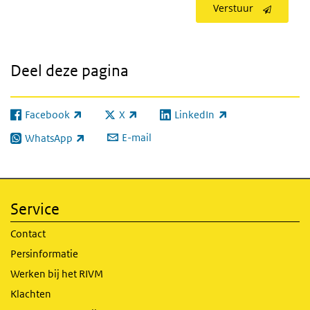
Verstuur
Deel deze pagina
Facebook
X
LinkedIn
(externe link)
(externe link)
(externe link)
E-mail
WhatsApp
(externe link)
Service
Contact
Persinformatie
Werken bij het RIVM
Klachten