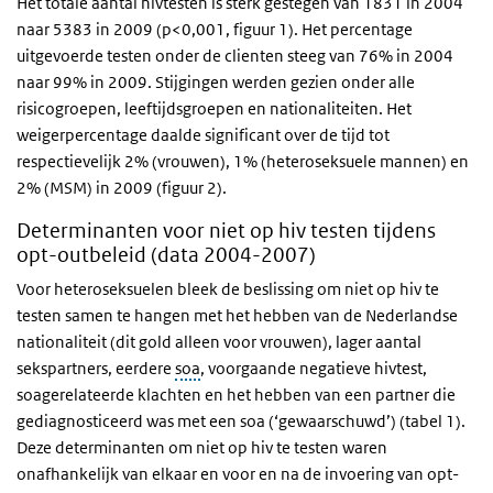
Het totale aantal hivtesten is sterk gestegen van 1831 in 2004
naar 5383 in 2009 (p<0,001, figuur 1). Het percentage
uitgevoerde testen onder de clienten steeg van 76% in 2004
naar 99% in 2009. Stijgingen werden gezien onder alle
risicogroepen, leeftijdsgroepen en nationaliteiten. Het
weigerpercentage daalde significant over de tijd tot
respectievelijk 2% (vrouwen), 1% (heteroseksuele mannen) en
2% (MSM) in 2009 (figuur 2).
Determinanten voor niet op hiv testen tijdens
opt-outbeleid (data 2004-2007)
Voor heteroseksuelen bleek de beslissing om niet op hiv te
testen samen te hangen met het hebben van de Nederlandse
nationaliteit (dit gold alleen voor vrouwen), lager aantal
sekspartners, eerdere
soa
, voorgaande negatieve hivtest,
soagerelateerde klachten en het hebben van een partner die
gediagnosticeerd was met een soa (‘gewaarschuwd’) (tabel 1).
Deze determinanten om niet op hiv te testen waren
onafhankelijk van elkaar en voor en na de invoering van opt-