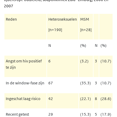
2007
Reden
Heteroseksuelen
MSM
[n=190]
[n=28]
N
(%)
N
(%)
Angst om hiv positief
6
(3.2)
3
(10.7)
te zijn
In de window-fase zijn
67
(35.3)
3
(10.7)
Ingeschat laag risico
42
(22.1)
8
(28.6)
Recent getest
29
(15.3)
5
(17.9)