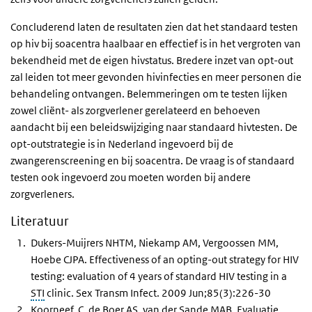
Concluderend laten de resultaten zien dat het standaard testen
op hiv bij soacentra haalbaar en effectief is in het vergroten van
bekendheid met de eigen hivstatus. Bredere inzet van opt-out
zal leiden tot meer gevonden hivinfecties en meer personen die
behandeling ontvangen. Belemmeringen om te testen lijken
zowel cliënt- als zorgverlener gerelateerd en behoeven
aandacht bij een beleidswijziging naar standaard hivtesten. De
opt-outstrategie is in Nederland ingevoerd bij de
zwangerenscreening en bij soacentra. De vraag is of standaard
testen ook ingevoerd zou moeten worden bij andere
zorgverleners.
Literatuur
Dukers-Muijrers NHTM, Niekamp AM, Vergoossen MM,
Hoebe CJPA. Effectiveness of an opting-out strategy for HIV
testing: evaluation of 4 years of standard HIV testing in a
STI
clinic. Sex Transm Infect. 2009 Jun;85(3):226-30
Koorneef, C, de Boer AS, van der Sande MAB, Evaluatie