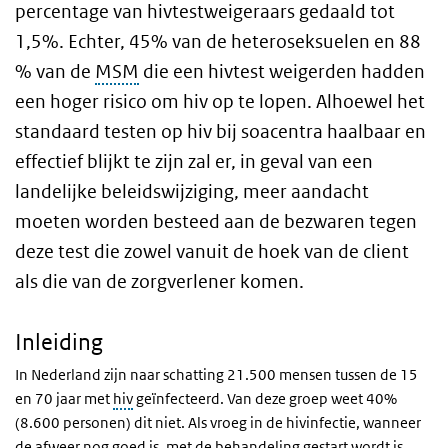
percentage van hivtestweigeraars gedaald tot
1,5%. Echter, 45% van de heteroseksuelen en 88
% van de
MSM
die een hivtest weigerden hadden
een hoger risico om hiv op te lopen. Alhoewel het
standaard testen op hiv bij soacentra haalbaar en
effectief blijkt te zijn zal er, in geval van een
landelijke beleidswijziging, meer aandacht
moeten worden besteed aan de bezwaren tegen
deze test die zowel vanuit de hoek van de client
als die van de zorgverlener komen.
Inleiding
In Nederland zijn naar schatting 21.500 mensen tussen de 15
en 70 jaar met
hiv
geïnfecteerd. Van deze groep weet 40%
(8.600 personen) dit niet. Als vroeg in de hivinfectie, wanneer
de afweer nog goed is, met de behandeling gestart wordt is