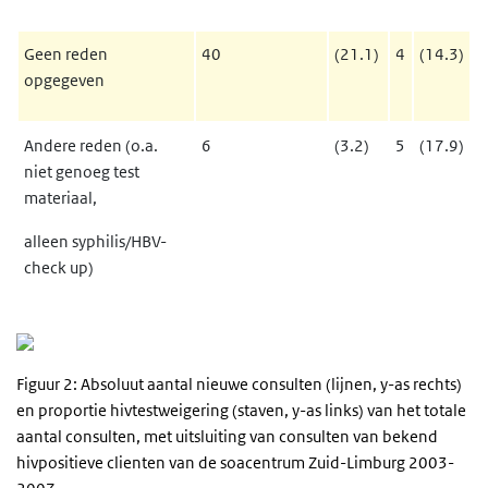
Geen reden
40
(21.1)
4
(14.3)
opgegeven
Andere reden (o.a.
6
(3.2)
5
(17.9)
niet genoeg test
materiaal,
alleen syphilis/HBV-
check up)
Figuur 2: Absoluut aantal nieuwe consulten (lijnen, y-as rechts)
en proportie hivtestweigering (staven, y-as links) van het totale
aantal consulten, met uitsluiting van consulten van bekend
hivpositieve clienten van de soacentrum Zuid-Limburg 2003-