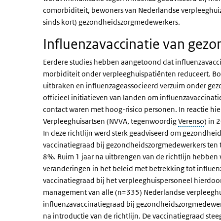
comorbiditeit, bewoners van Nederlandse verpleeghuiz
sinds kort) gezondheidszorgmedewerkers.
Influenzavaccinatie van ge
Eerdere studies hebben aangetoond dat influenzavacc
morbiditeit onder verpleeghuispatiënten reduceert. Bo
uitbraken en influenzageassocieerd verzuim onder g
officieel initiatieven van landen om influenzavaccina
contact waren met hoog-risico personen. In reactie h
Verpleeghuisartsen (NVVA, tegenwoordig
Verenso
) in 
In deze richtlijn werd sterk geadviseerd om gezondhei
vaccinatiegraad bij gezondheidszorgmedewerkers ten tij
8%. Ruim 1 jaar na uitbrengen van de richtlijn hebben w
veranderingen in het beleid met betrekking tot influen
vaccinatiegraad bij het verpleeghuispersoneel hierdoo
management van alle (n=335) Nederlandse verpleeghui
influenzavaccinatiegraad bij gezondheidszorgmedewerk
na introductie van de richtlijn. De vaccinatiegraad steeg