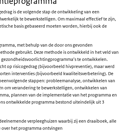
ventieprogramma
gedrag is de volgende stap de ontwikkeling van een
werkelijk te bewerkstelligen. Om maximaal effectief te zijn,
etische basis gebaseerd moeten worden, hierbij ook de
rogramma, met behulp van de door ons gevonden
thode gebruikt. Deze methode is ontwikkeld in het veld van
e gezondheidsvoorlichtingprogramma’s te ontwikkelen.
icht op risicogedrag (bijvoorbeeld hivpreventie), maar werd
rten interventies (bijvoorbeeld kwaliteitsverbetering). De
peenvolgende stappen: probleemanalyse, ontwikkelen van
ën om verandering te bewerkstelligen, ontwikkelen van
mma, plannen van de implementatie van het programma en
ons ontwikkelde programma bestond uiteindelijk uit 3
eelnemende verpleeghuizen waarbij zij een draaiboek, alle
e over het programma ontvingen