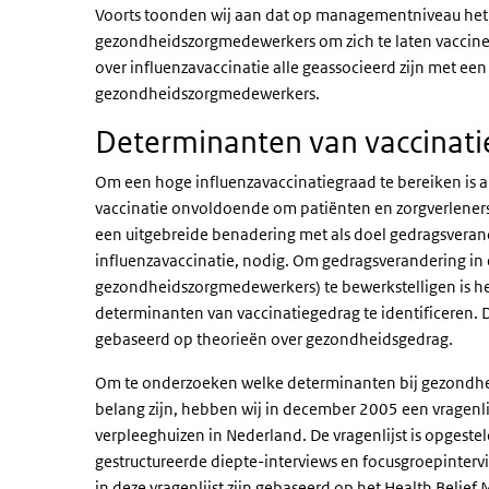
Voorts toonden wij aan dat op managementniveau het 
gezondheidszorgmedewerkers om zich te laten vaccin
over influenzavaccinatie alle geassocieerd zijn met een
gezondheidszorgmedewerkers.
Determinanten van vaccinat
Om een hoge influenzavaccinatiegraad te bereiken is al
vaccinatie onvoldoende om patiënten en zorgverleners 
een uitgebreide benadering met als doel gedragsvera
influenzavaccinatie, nodig. Om gedragsverandering in 
gezondheidszorgmedewerkers) te bewerkstelligen is he
determinanten van vaccinatiegedrag te identificeren. Di
gebaseerd op theorieën over gezondheidsgedrag.
Om te onderzoeken welke determinanten bij gezondhe
belang zijn, hebben wij in december 2005 een vragenl
verpleeghuizen in Nederland. De vragenlijst is opgeste
gestructureerde diepte-interviews en focusgroepinter
in deze vragenlijst zijn gebaseerd op het Health Belief