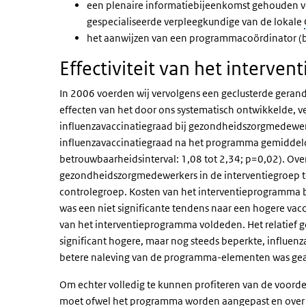
een plenaire informatiebijeenkomst gehouden v
gespecialiseerde verpleegkundige van de lokale
het aanwijzen van een programmacoördinator (bij
Effectiviteit van het interv
In 2006 voerden wij vervolgens een geclusterde gerand
effecten van het door ons systematisch ontwikkelde, v
influenzavaccinatiegraad bij gezondheidszorgmedewerk
influenzavaccinatiegraad na het programma gemiddeld 
betrouwbaarheidsinterval: 1,08 tot 2,34; p=0,02). Ov
gezondheidszorgmedewerkers in de interventiegroep te
controlegroep. Kosten van het interventieprogramma b
was een niet significante tendens naar een hogere va
van het interventieprogramma voldeden. Het relatief
significant hogere, maar nog steeds beperkte, influe
betere naleving van de programma-elementen was gea
Om echter volledig te kunnen profiteren van de voord
moet ofwel het programma worden aangepast en over e