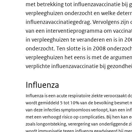
met betrekking tot influenzavaccinatie bi
verpleeghuizen onderzocht en welke determ
influenzavaccinatiegedrag. Vervolgens zijn
van een interventieprogramma om vaccin
in verpleeghuizen te veranderen en is in 20
onderzocht. Ten slotte is in 2008 onderzo
verpleeghuizen het eens is met de argume
verplichte influenzavaccinatie bij gezond
Influenza
Influenza is een acute respiratoire ziekte veroorzaakt 
wordt gemiddeld 5 tot 10% van de bevolking besmet me
van deze infecties symptoomloos verloopt, kan een inf
met een verhoogd risico op complicaties. Bij hen kan e
zoals longontsteking, verergering van onderliggende ziek
wordt immunisatie tegen influenza geadviseerd bij me