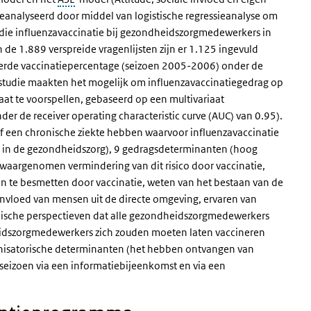
jn geanalyseerd door middel van logistische regressieanalyse om
 die influenzavaccinatie bij gezondheidszorgmedewerkers in
de 1.889 verspreide vragenlijsten zijn er 1.125 ingevuld
eerde vaccinatiepercentage (seizoen 2005-2006) onder de
studie maakten het mogelijk om influenzavaccinatiegedrag op
t te voorspellen, gebaseerd op een multivariaat
r de receiver operating characteristic curve (AUC) van 0.95).
f een chronische ziekte hebben waarvoor influenzavaccinatie
n in de gezondheidszorg), 9 gedragsdeterminanten (hoog
 waargenomen vermindering van dit risico door vaccinatie,
 te besmetten door vaccinatie, weten van het bestaan van de
le invloed van mensen uit de directe omgeving, ervaren van
hische perspectieven dat alle gezondheidszorgmedewerkers
idszorgmedewerkers zich zouden moeten laten vaccineren
anisatorische determinanten (het hebben ontvangen van
 seizoen via een informatiebijeenkomst en via een