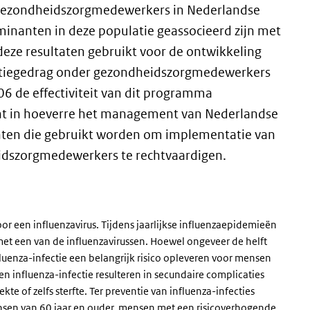
j gezondheidszorgmedewerkers in Nederlandse
inanten in deze populatie geassocieerd zijn met
 deze resultaten gebruikt voor de ontwikkeling
atiegedrag onder gezondheidszorgmedewerkers
06 de effectiviteit van dit programma
cht in hoeverre het management van Nederlandse
nten die gebruikt worden om implementatie van
heidszorgmedewerkers te rechtvaardigen.
door een influenzavirus. Tijdens jaarlijkse influenzaepidemieën
t een van de influenzavirussen. Hoewel ongeveer de helft
luenza-infectie een belangrijk risico opleveren voor mensen
en influenza-infectie resulteren in secundaire complicaties
te of zelfs sterfte. Ter preventie van influenza-infecties
nsen van 60 jaar en ouder, mensen met een risicoverhogende