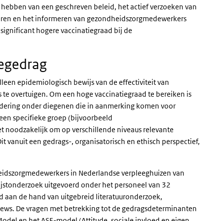
hebben van een geschreven beleid, het actief verzoeken van
eren en het informeren van gezondheidszorgmedewerkers
 significant hogere vaccinatiegraad bij de
iegedrag
leen epidemiologisch bewijs van de effectiviteit van
te overtuigen. Om een hoge vaccinatiegraad te bereiken is
ndering onder diegenen die in aanmerking komen voor
een specifieke groep (bijvoorbeeld
t noodzakelijk om op verschillende niveaus relevante
t vanuit een gedrags-, organisatorisch en ethisch perspectief,
idszorgmedewerkers in Nederlandse verpleeghuizen van
ijstonderzoek uitgevoerd onder het personeel van 32
ld aan de hand van uitgebreid literatuuronderzoek,
views. De vragen met betrekking tot de gedragsdeterminanten
 Model en het
ASE
-model (Attitude, sociale invloed en eigen