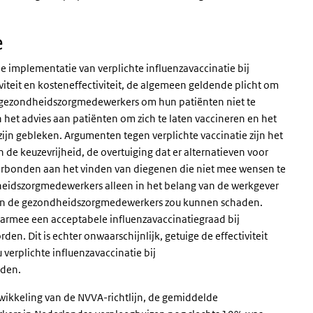
e
e implementatie van verplichte influenzavaccinatie bij
teit en kosteneffectiviteit, de algemeen geldende plicht om
n gezondheidszorgmedewerkers om hun patiënten niet te
 het advies aan patiënten om zich te laten vaccineren en het
zijn gebleken. Argumenten tegen verplichte vaccinatie zijn het
de keuzevrijheid, de overtuiging dat er alternatieven voor
 verbonden aan het vinden van diegenen die niet mee wensen te
heidszorgmedewerkers alleen in het belang van de werkgever
l van de gezondheidszorgmedewerkers zou kunnen schaden.
 daarmee een acceptabele influenzavaccinatiegraad bij
 Dit is echter onwaarschijnlijk, getuige de effectiviteit
erplichte influenzavaccinatie bij
den.
twikkeling van de NVVA-richtlijn, de gemiddelde