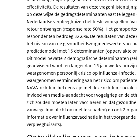
effectiviteit). De resultaten van deze vragenlijsten zi
op deze wijze de gedragsdeterminanten vast te leggen
Nederlandse verpleeghuizen het beste voorspellen. Van 
retour ontvangen (response rate 60%). Het gerapport
respondenten bedroeg 32.6%. De resultaten van deze 
het niveau van de gezondheidszorgmedewerkers accuraa
predictiemodel met 13 determinanten (oppervlakte onde
Dit model bevatte 2 demografische determinanten (zel
geadviseerd wordt en langer dan 15 jaar werkzaam zij
waargenomen persoonlijk risico op influenza-infectie,
waargenomen vermindering van het risico om patiënten
NVVA-richtlijn, het eens zijn met deze richtlijn, socia
invloed van media-aandacht voor vogelgriep en de et
zich zouden moeten laten vaccineren en dat gezondhe
vanwege hun plicht om niet te schaden) en ook 2 org
informatie over influenzavaccinatie in het voorgaande
verpleeghuisarts).