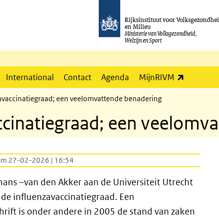
Rijksinstituut voor Volksgezondhe
en Milieu
Ministerie van Volksgezondheid,
Welzijn en Sport
(externe l
International
Contact
Agenda
MijnRIVM
avaccinatiegraad; een veelomvattende benadering
ccinatiegraad; een veelomv
um 27-02-2026 | 16:54
ans –van den Akker aan de Universiteit Utrecht
 de influenzavaccinatiegraad. Een
hrift is onder andere in 2005 de stand van zaken