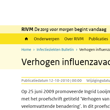
Overslaan en naar de inhoud gaan
Direct naar de hoofdnavigatie
RIVM
De zorg voor morgen
begint vandaag
Onderwerpen
Over RIVM
Publicaties
Home
Infectieziekten Bulletin
Verhogen influenz
Verhogen influenzava
Publicatiedatum 12-10-2010 | 00:00
Wijzigingsdat
Op 25 juni 2009 promoveerde Ingrid Looijm
met het proefschrift getiteld ‘Verhogen van
veelomvattende benadering’. In dit proefsc