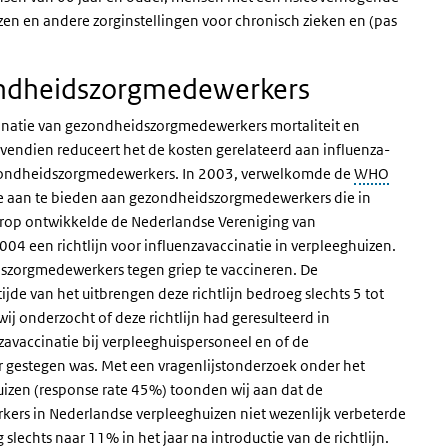
en en andere zorginstellingen voor chronisch zieken en (pas
zondheidszorgmedewerkers
inatie van gezondheidszorgmedewerkers mortaliteit en
vendien reduceert het de kosten gerelateerd aan influenza-
ezondheidszorgmedewerkers. In 2003, verwelkomde de
WHO
tie aan te bieden aan gezondheidszorgmedewerkers die in
ierop ontwikkelde de Nederlandse Vereniging van
2004 een richtlijn voor influenzavaccinatie in verpleeghuizen.
dszorgmedewerkers tegen griep te vaccineren. De
de van het uitbrengen deze richtlijn bedroeg slechts 5 tot
ij onderzocht of deze richtlijn had geresulteerd in
zavaccinatie bij verpleeghuispersoneel en of de
r gestegen was. Met een vragenlijstonderzoek onder het
zen (response rate 45%) toonden wij aan dat de
ers in Nederlandse verpleeghuizen niet wezenlijk verbeterde
 slechts naar 11% in het jaar na introductie van de richtlijn.