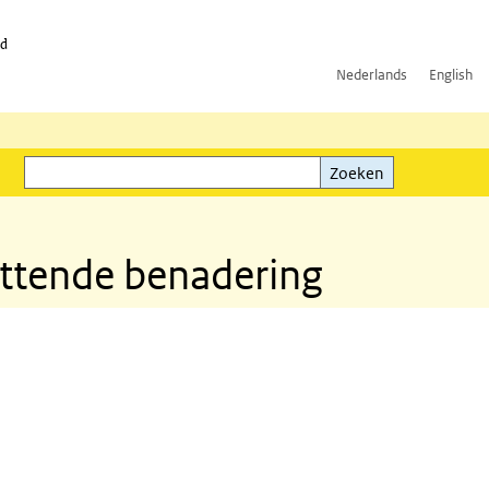
id
Nederlands
English
Zoeken
ink)
Zoeken
attende benadering