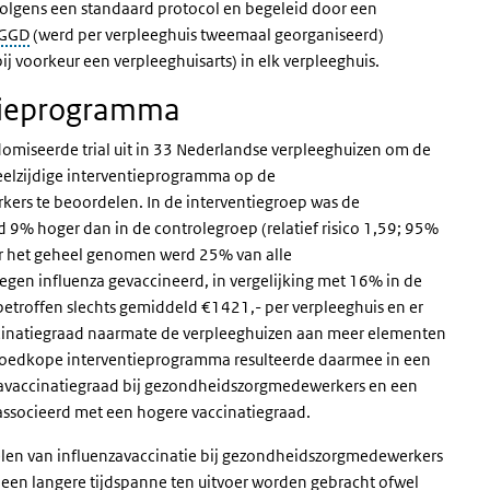
olgens een standaard protocol en begeleid door een
GGD
(werd per verpleeghuis tweemaal georganiseerd)
 voorkeur een verpleeghuisarts) in elk verpleeghuis.
entieprogramma
omiseerde trial uit in 33 Nederlandse verpleeghuizen om de
eelzijdige interventieprogramma op de
ers te beoordelen. In de interventiegroep was de
9% hoger dan in de controlegroep (relatief risico 1,59; 95%
er het geheel genomen werd 25% van alle
gen influenza gevaccineerd, in vergelijking met 16% in de
etroffen slechts gemiddeld €1421,- per verpleeghuis en er
ccinatiegraad naarmate de verpleeghuizen aan meer elementen
 goedkope interventieprogramma resulteerde daarmee in een
nzavaccinatiegraad bij gezondheidszorgmedewerkers en een
ssocieerd met een hogere vaccinatiegraad.
elen van influenzavaccinatie bij gezondheidszorgmedewerkers
en langere tijdspanne ten uitvoer worden gebracht ofwel