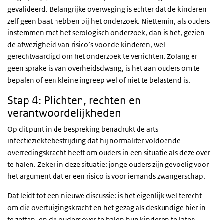
gevalideerd. Belangrijke overweging is echter dat de kinderen
zelf geen baat hebben bij het onderzoek. Niettemin, als ouders
instemmen met het serologisch onderzoek, dan is het, gezien
de afwezigheid van risico’s voor de kinderen, wel
gerechtvaardigd om het onderzoek te verrichten. Zolang er
geen sprake is van overheidsdwang, is het aan ouders om te
bepalen of een kleine ingreep wel of niet te belastend is.
Stap 4: Plichten, rechten en
verantwoordelijkheden
Op dit punt in de bespreking benadrukt de arts
infectieziektebestrijding dat hij normaliter voldoende
overredingskracht heeft om ouders in een situatie als deze over
te halen. Zeker in deze situatie: jonge ouders zijn gevoelig voor
het argument dat er een risico is voor iemands zwangerschap.
Dat leidt tot een nieuwe discussie: is het eigenlijk wel terecht
om die overtuigingskracht en het gezag als deskundige hier in
te zetten, en de ouders over te halen hun kinderen te laten