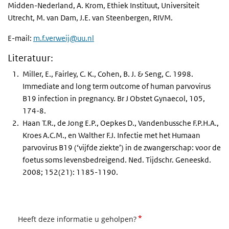
Midden-Nederland,
A. Krom
, Ethiek Instituut, Universiteit
Utrecht,
M. van Dam, J.E. van Steenbergen
, RIVM.
E-mail:
m.f.verweij@uu.nl
Literatuur:
Miller, E., Fairley, C. K., Cohen, B. J. & Seng, C. 1998.
Immediate and long term outcome of human parvovirus
B19 infection in pregnancy. Br J Obstet Gynaecol, 105,
174-8.
Haan T.R., de Jong E.P., Oepkes D., Vandenbussche F.P.H.A.,
Kroes A.C.M., en Walther F.J. Infectie met het Humaan
parvovirus B19 (‘vijfde ziekte’) in de zwangerschap: voor de
foetus soms levensbedreigend. Ned. Tijdschr. Geneeskd.
2008; 152(21): 1185-1190.
*
Heeft deze informatie u geholpen?