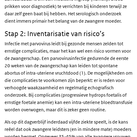
prikken voor diagnostiek) te verrichten bij kinderen terwijl ze
daar zelf geen baat bij hebben. Het serologisch onderzoek
dient immers primair het belang van de zwangere moeder.
Stap 2: Inventarisatie van risico’s
Infectie met parvovirus leidt bij gezonde mensen zelden tot
ernstige complicaties, maar het kan wel een risico vormen voor
de zwangerschap. Een parvovirusinfectie gedurende de eerste
20 weken van de zwangerschap kan leiden tot spontane
abortus of intra-uteriene vruchtdood (1). De mogelijkheden om
die complicaties te voorkomen zijn beperkt: er is reden voor
verhoogde waakzaamheid en regelmatig echografisch
onderzoek. Bij complicaties (progressieve hydrops foetalis of
ernstige foetale anemie) kan een intra-uteriene bloedtransfusie
worden overwogen, maar dit is zeker geen routine.
Als op dit dagverblijf inderdaad vijfde ziekte speelt, is de kans
reëel dat ook zwangere leidsters (en in mindere mate) moeders
worden besmet. Ongeveer 35-45% van alle zwangere vrouwen