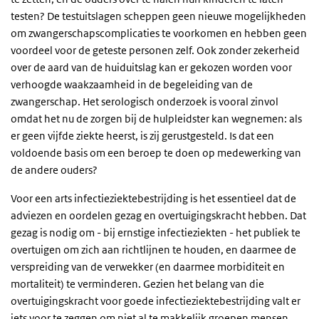
testen? De testuitslagen scheppen geen nieuwe mogelijkheden
om zwangerschapscomplicaties te voorkomen en hebben geen
voordeel voor de geteste personen zelf. Ook zonder zekerheid
over de aard van de huiduitslag kan er gekozen worden voor
verhoogde waakzaamheid in de begeleiding van de
zwangerschap. Het serologisch onderzoek is vooral zinvol
omdat het nu de zorgen bij de hulpleidster kan wegnemen: als
er geen vijfde ziekte heerst, is zij gerustgesteld. Is dat een
voldoende basis om een beroep te doen op medewerking van
de andere ouders?
Voor een arts infectieziektebestrijding is het essentieel dat de
adviezen en oordelen gezag en overtuigingskracht hebben. Dat
gezag is nodig om - bij ernstige infectieziekten - het publiek te
overtuigen om zich aan richtlijnen te houden, en daarmee de
verspreiding van de verwekker (en daarmee morbiditeit en
mortaliteit) te verminderen. Gezien het belang van die
overtuigingskracht voor goede infectieziektebestrijding valt er
iets voor te zeggen om niet al te makkelijk groepen mensen