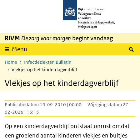
Overslaan en naar de inhoud gaan
Direct naar de hoofdnavigatie
Rijksinstituut voor
Volksgezondheid
en Milieu
Ministerie van Volksgezondheid,
Welzijn en Sport
RIVM
De zorg voor morgen
begint vandaag
Z
Menu
Home
Infectieziekten Bulletin
Vlekjes op het kinderdagverblijf
Vlekjes op het kinderdagverblijf
Publicatiedatum 14-09-2010 | 00:00
Wijzigingsdatum 27-
02-2026 | 16:15
Op een kinderdagverblijf ontstaat onrust omdat
een groeiend aantal kinderen vlekjes en bultjes