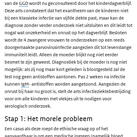
van de
GGD
wordt nu geconsulteerd door het kinderdagverblijf.
Deze arts constateert dat het exantheem van de kinderen niet
bij een klassieke infectie van vijfde ziekte past, maar kan de
diagnose zonder verder onderzoek niet uitsluiten en dit leidt tot
nogal wat onzekerheid en onrust op het dagverblijf. Besloten
wordt de 4 zwangere vrouwen te onderzoeken op een reeds
doorgemaakte parvovirusinfectie aangezien dit tot levenslange
immuniteit leidt. Alleen de moeder blijkt nog niet eerder
besmet te zijn geweest. Diagnostiek bij de moeder is nog niet
mogelijk: als zij nog maar kort geleden is blootgesteld zal de
test nog geen antistoffen aantonen. Pas 2 weken na infectie
kunnen
IgM
- antistoffen worden aangetoond. Aangezien de
onrust bij haar nu groot is, stelt de arts infectieziektebestrijding
voor om alle kinderen met vlekjes uit te nodigen voor
serologisch onderzoek.
Stap 1: Het morele probleem
Een casus als deze roept de ethische vraag op of het
aanvaardbaar is om een medische ingreep (namelijk bloed