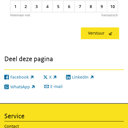
1
2
3
4
5
6
7
8
9
10
Helemaal niet
Fantastisch
Verstuur
Deel deze pagina
Facebook
X
LinkedIn
(externe link)
(externe link)
(externe link)
E-mail
WhatsApp
(externe link)
Service
Contact