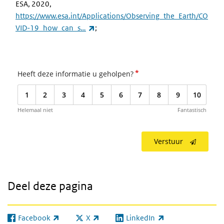
ESA, 2020,
https://www.esa.int/Applications/Observing_the_Earth/CO
(externe link)
VID-19_how_can_s…
;
*
Heeft deze informatie u geholpen?
1
2
3
4
5
6
7
8
9
10
Helemaal niet
Fantastisch
Verstuur
Deel deze pagina
Facebook
X
LinkedIn
(externe link)
(externe link)
(externe link)