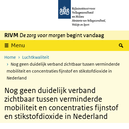
Overslaan en naar de inhoud gaan
Direct naar de hoofdnavigatie
Rijksinstituut voor
Volksgezondheid
en Milieu
Ministerie van Volksgezondheid,
Welzijn en Sport
RIVM
De zorg voor morgen
begint vandaag
Z
Menu
Home
Luchtkwaliteit
Nog geen duidelijk verband zichtbaar tussen verminderde
mobiliteit en concentraties fijnstof en stikstofdioxide in
Nederland
Nog geen duidelijk verband
zichtbaar tussen verminderde
mobiliteit en concentraties fijnstof
en stikstofdioxide in Nederland