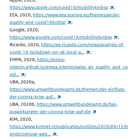
(externe lin
https://www.apple.com/covid19/mobility&nbsp
;
EEA, 2020,
https://www.eea.europa.eu/themes/air/air-
(externe link)
quality-and-covid19&nbsp
;
Google, 2020,
(externe l
https://www.google.com/covid19/mobility/&nbsp
;
Ricardo, 2020,
https://ee.ricardo.com/news/analysis-of-
(externe link)
covid-19-lockdown-on-uk-local-a…
;
EMPA, 2020,
https://empa-
interim.github.io/empa.interim/swiss_air_quality_and_co
(externe link)
vid…
;
UBA, 2020a,
https://www.umweltbundesamt.de/themen/der-einfluss-
(externe link)
der-corona-krise-auf…
UBA, 2020b,
https://www.umweltbundesamt.de/faq-
(externe link)
auswirkungen-der-corona-krise-auf-die
KiM, 2020,
https://www.kimnet.nl/publicaties/notities/2020/04/15/tr
(externe link)
endprognose-weg…
;