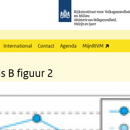
Rijksinstituut voor Volksgezondhe
en Milieu
Ministerie van Volksgezondheid,
Welzijn en Sport
(externe l
International
Contact
Agenda
MijnRIVM
s B figuur 2