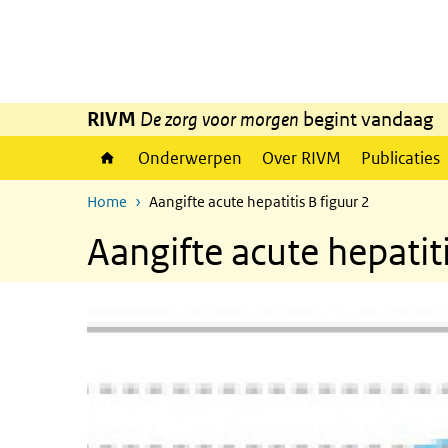
Overslaan en naar de inhoud gaan
Direct naar de hoofdnavigatie
RIVM
De zorg voor morgen
begint vandaag
Onderwerpen
Over RIVM
Publicaties
Home
Aangifte acute hepatitis B figuur 2
Aangifte acute hepatiti