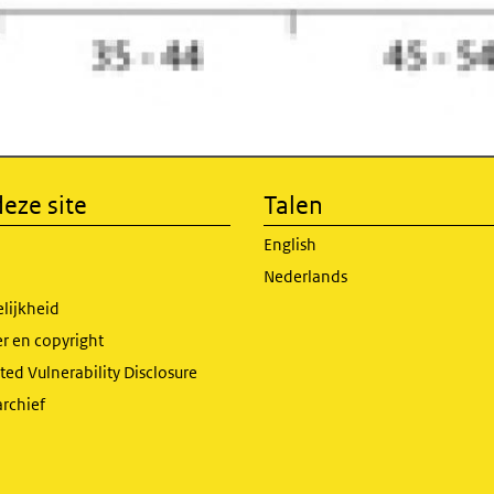
eze site
Talen
English
Nederlands
lijkheid
r en copyright
ed Vulnerability Disclosure
archief