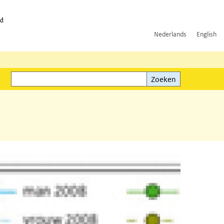
id
Nederlands
English
Zoeken
ink)
Zoeken