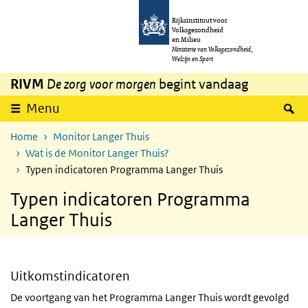
Overslaan en naar de inhoud gaan
Direct naar de hoofdnavigatie
Rijksinstituut voor
Volksgezondheid
en Milieu
Ministerie van Volksgezondheid,
Welzijn en Sport
RIVM
De zorg voor morgen
begint vandaag
Z
Menu
Home
Monitor Langer Thuis
Wat is de Monitor Langer Thuis?
Typen indicatoren Programma Langer Thuis
Typen indicatoren Programma
Langer Thuis
Uitkomstindicatoren
De voortgang van het Programma Langer Thuis wordt gevolgd