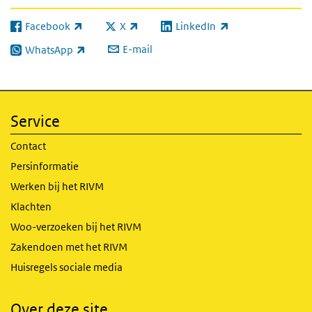
Facebook
X
LinkedIn
(externe link)
(externe link)
(externe link)
E-mail
WhatsApp
(externe link)
Service
Contact
Persinformatie
Werken bij het RIVM
Klachten
Woo-verzoeken bij het RIVM
Zakendoen met het RIVM
Huisregels sociale media
Over deze site