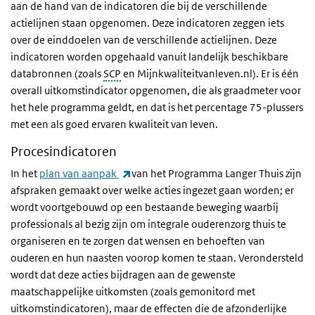
aan de hand van de indicatoren die bij de verschillende
actielijnen staan opgenomen. Deze indicatoren zeggen iets
over de einddoelen van de verschillende actielijnen. Deze
indicatoren worden opgehaald vanuit landelijk beschikbare
databronnen (zoals
SCP
en Mijnkwaliteitvanleven.nl). Er is één
overall uitkomstindicator opgenomen, die als graadmeter voor
het hele programma geldt, en dat is het percentage 75-plussers
met een als goed ervaren kwaliteit van leven.
Procesindicatoren
(externe link)
In het
plan van aanpak
van het Programma Langer Thuis zijn
afspraken gemaakt over welke acties ingezet gaan worden; er
wordt voortgebouwd op een bestaande beweging waarbij
professionals al bezig zijn om integrale ouderenzorg thuis te
organiseren en te zorgen dat wensen en behoeften van
ouderen en hun naasten voorop komen te staan. Verondersteld
wordt dat deze acties bijdragen aan de gewenste
maatschappelijke uitkomsten (zoals gemonitord met
uitkomstindicatoren), maar de effecten die de afzonderlijke