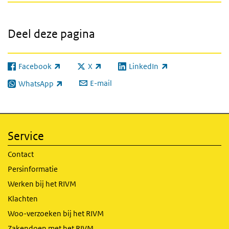
Deel deze pagina
Facebook
X
LinkedIn
(externe link)
(externe link)
(externe link)
E-mail
WhatsApp
(externe link)
Service
Contact
Persinformatie
Werken bij het RIVM
Klachten
Woo-verzoeken bij het RIVM
Zakendoen met het RIVM