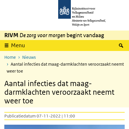
Overslaan en naar de inhoud gaan
Direct naar de hoofdnavigatie
Rijksinstituut voor
Volksgezondheid
en Milieu
Ministerie van Volksgezondheid,
Welzijn en Sport
RIVM
De zorg voor morgen
begint vandaag
Z
Menu
Home
Nieuws
Aantal infecties dat maag-darmklachten veroorzaakt neemt
weer toe
Aantal infecties dat maag-
darmklachten veroorzaakt neemt
weer toe
Publicatiedatum 07-11-2022 | 11:00