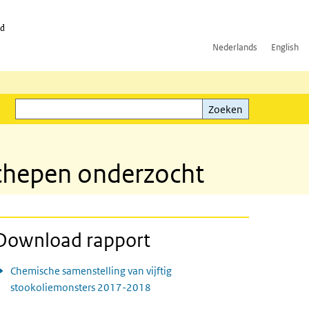
id
Nederlands
English
Zoeken
ink)
Zoeken
chepen onderzocht
Download rapport
Chemische samenstelling van vijftig
stookoliemonsters 2017-2018