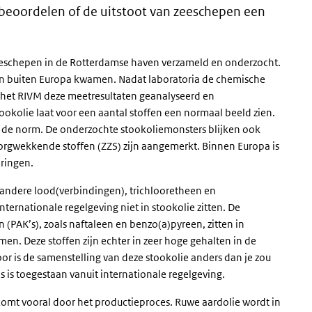
beoordelen of de uitstoot van zeeschepen een
eschepen in de Rotterdamse haven verzameld en onderzocht.
n buiten Europa kwamen. Nadat laboratoria de chemische
 het RIVM deze meetresultaten geanalyseerd en
ookolie laat voor een aantal stoffen een normaal beeld zien.
n de norm. De onderzochte stookoliemonsters blijken ook
r zorgwekkende stoffen (ZZS) zijn aangemerkt. Binnen Europa is
dringen.
 andere lood(verbindingen), trichlooretheen en
ernationale regelgeving niet in stookolie zitten. De
 (PAK’s), zoals naftaleen en benzo(a)pyreen, zitten in
en. Deze stoffen zijn echter in zeer hoge gehalten in de
r is de samenstelling van deze stookolie anders dan je zou
s is toegestaan vanuit internationale regelgeving.
 komt vooral door het productieproces. Ruwe aardolie wordt in