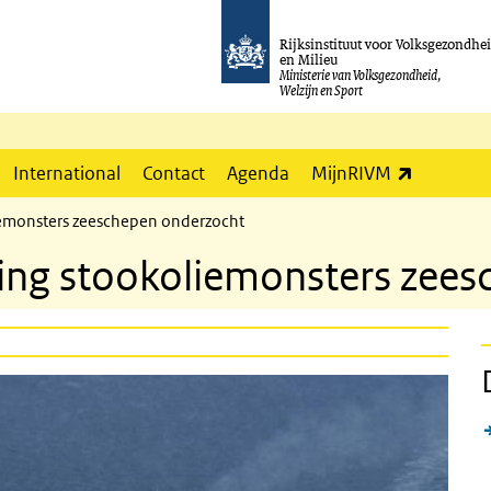
Rijksinstituut voor Volksgezondhe
en Milieu
Ministerie van Volksgezondheid,
Welzijn en Sport
(externe l
International
Contact
Agenda
MijnRIVM
iemonsters zeeschepen onderzocht
ing stookoliemonsters zees