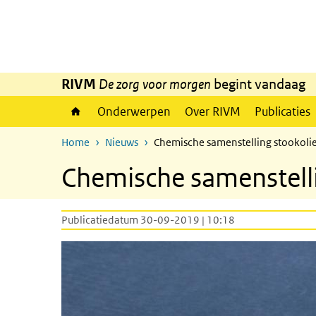
Overslaan en naar de inhoud gaan
Direct naar de hoofdnavigatie
RIVM
De zorg voor morgen
begint vandaag
Onderwerpen
Over RIVM
Publicaties
Home
Nieuws
Chemische samenstelling stookol
Chemische samenstell
Publicatiedatum 30-09-2019 | 10:18