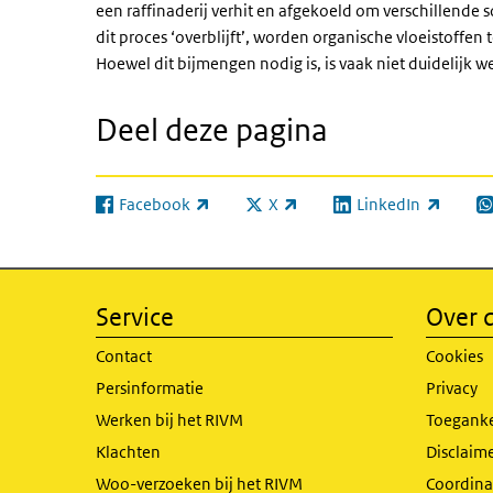
een raffinaderij verhit en afgekoeld om verschillende 
dit proces ‘overblijft’, worden organische vloeistoffe
Hoewel dit bijmengen nodig is, is vaak niet duidelijk 
Deel deze pagina
Facebook
X
LinkedIn
(externe link)
(externe link)
(externe link)
(e
Service
Over d
Contact
Cookies
Persinformatie
Privacy
Werken bij het RIVM
Toeganke
Klachten
Disclaime
Woo-verzoeken bij het RIVM
Coordinat