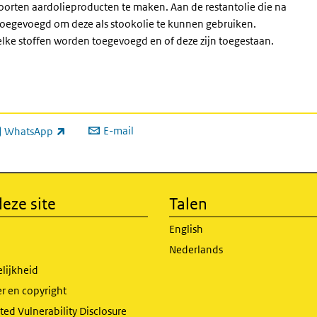
soorten aardolieproducten te maken. Aan de restantolie die na
n toegevoegd om deze als stookolie te kunnen gebruiken.
welke stoffen worden toegevoegd en of deze zijn toegestaan.
E-mail
WhatsApp
xterne link)
eze site
Talen
English
Nederlands
lijkheid
r en copyright
ed Vulnerability Disclosure