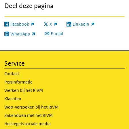
Deel deze pagina
Facebook
X
LinkedIn
(externe link)
(externe link)
(externe link)
E-mail
WhatsApp
(externe link)
Service
Contact
Persinformatie
Werken bij het RIVM
Klachten
Woo-verzoeken bij het RIVM
Zakendoen met het RIVM
Huisregels sociale media