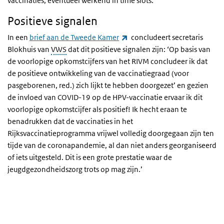
vaccinaties, eventueel werkend in time slots.
Positieve signalen
(externe link)
In een
brief aan de Tweede Kamer
concludeert secretaris
Blokhuis van
VWS
dat dit positieve signalen zijn: ‘Op basis van
de voorlopige opkomstcijfers van het RIVM concludeer ik dat
de positieve ontwikkeling van de vaccinatiegraad (voor
pasgeborenen, red.) zich lijkt te hebben doorgezet’ en gezien
de invloed van COVID-19 op de HPV-vaccinatie ervaar ik dit
voorlopige opkomstcijfer als positief! Ik hecht eraan te
benadrukken dat de vaccinaties in het
Rijksvaccinatieprogramma vrijwel volledig doorgegaan zijn ten
tijde van de coronapandemie, al dan niet anders georganiseerd
of iets uitgesteld. Dit is een grote prestatie waar de
jeugdgezondheidszorg trots op mag zijn.’