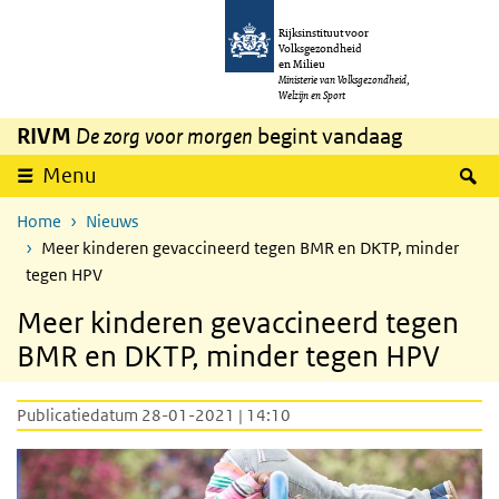
Overslaan en naar de inhoud gaan
Direct naar de hoofdnavigatie
Rijksinstituut voor
Volksgezondheid
en Milieu
Ministerie van Volksgezondheid,
Welzijn en Sport
RIVM
De zorg voor morgen
begint vandaag
Z
Menu
Home
Nieuws
Meer kinderen gevaccineerd tegen BMR en DKTP, minder
tegen HPV
Meer kinderen gevaccineerd tegen
BMR en DKTP, minder tegen HPV
Publicatiedatum 28-01-2021 | 14:10