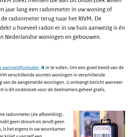
IVM zoekt mensen die aan dit onderzoek willen
n jaar lang een radonmeter in uw woning of
u de radonmeter terug naar het RIVM. De
ekt u hoeveel radon er in uw huis aanwezig is én
 in Nederlandse woningen en gebouwen.
(externe link)
e aanmeldformulier
in te vullen. Om een goed beeld van de
 RIVM verschillende soorten woningen in verschillende
g van de aangemelde woningen. U ontvangt bericht wanneer
rd is dit onderzoek voor de deelnemers geheel gratis.
ne radonmeter (zie afbeelding).
ebruikt geen stroom en zendt geen
en, is het ergens in uw woonkamer
r krijgt u vanzelf een