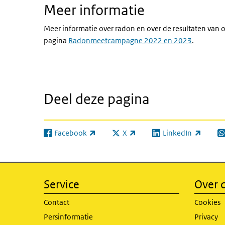
Meer informatie
Meer informatie over radon en over de resultaten van 
pagina
Radonmeetcampagne 2022 en 2023
.
Deel deze pagina
Facebook
X
LinkedIn
(externe link)
(externe link)
(externe link)
(e
Service
Over d
Contact
Cookies
Persinformatie
Privacy