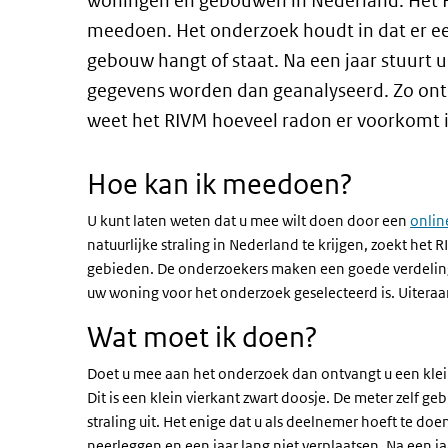
woningen en gebouwen in Nederland. Het R
meedoen. Het onderzoek houdt in dat er ee
gebouw hangt of staat. Na een jaar stuurt 
gegevens worden dan geanalyseerd. Zo ontd
weet het RIVM hoeveel radon er voorkomt
Hoe kan ik meedoen?
U kunt laten weten dat u mee wilt doen door een
onlin
natuurlijke straling in Nederland te krijgen, zoekt het
gebieden. De onderzoekers maken een goede verdelin
uw woning voor het onderzoek geselecteerd is. Uiteraa
Wat moet ik doen?
Doet u mee aan het onderzoek dan ontvangt u een klei
Dit is een klein vierkant zwart doosje. De meter zelf g
straling uit. Het enige dat u als deelnemer hoeft te do
neerleggen en een jaar lang niet verplaatsen. Na een jaa