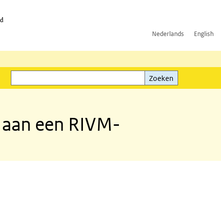
id
Nederlands
English
Zoeken
ink)
Zoeken
e aan een RIVM-