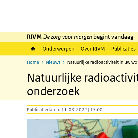
Overslaan en naar de inhoud gaan
Direct naar de hoofdnavigatie
RIVM
De zorg voor morgen
begint vandaag
Onderwerpen
Over RIVM
Publicaties
Home
Nieuws
Natuurlijke radioactiviteit in uw
Natuurlijke radioacti
onderzoek
Publicatiedatum 11-03-2022 | 13:00