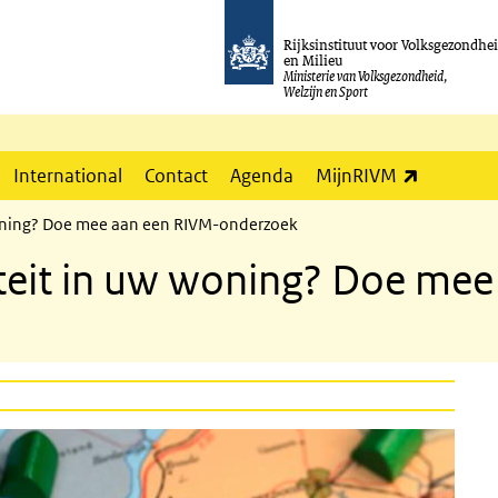
Rijksinstituut voor Volksgezondhe
en Milieu
Ministerie van Volksgezondheid,
Welzijn en Sport
(externe l
International
Contact
Agenda
MijnRIVM
 woning? Doe mee aan een RIVM-onderzoek
viteit in uw woning? Doe me