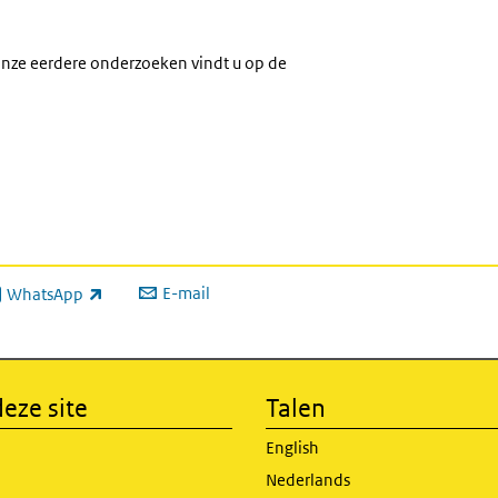
onze eerdere onderzoeken vindt u op de
E-mail
WhatsApp
xterne link)
eze site
Talen
English
Nederlands