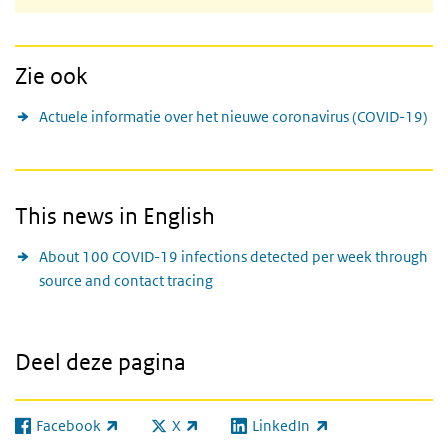
Zie ook
Actuele informatie over het nieuwe coronavirus (COVID-19)
This news in English
About 100 COVID-19 infections detected per week through
source and contact tracing
Deel deze pagina
Facebook
X
LinkedIn
(externe link)
(externe link)
(externe link)