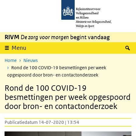
Overslaan en naar de inhoud gaan
Direct naar de hoofdnavigatie
Rijksinstituut voor
Volksgezondheid
en Milieu
Ministerie van Volksgezondheid,
Welzijn en Sport
RIVM
De zorg voor morgen
begint vandaag
Z
Menu
Home
Nieuws
Rond de 100 COVID-19 besmettingen per week
opgespoord door bron- en contactonderzoek
Rond de 100 COVID-19
besmettingen per week opgespoord
door bron- en contactonderzoek
Publicatiedatum 14-07-2020 | 13:54