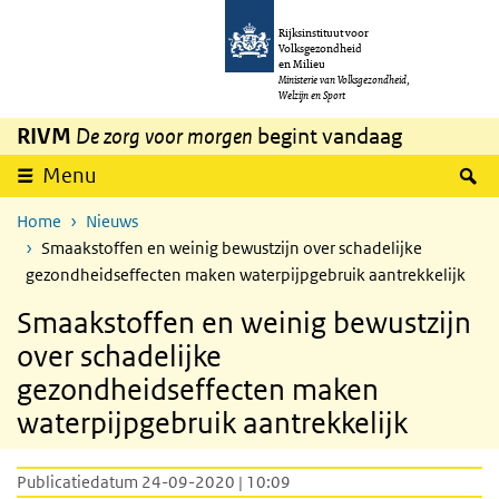
Overslaan en naar de inhoud gaan
Direct naar de hoofdnavigatie
Rijksinstituut voor
Volksgezondheid
en Milieu
Ministerie van Volksgezondheid,
Welzijn en Sport
RIVM
De zorg voor morgen
begint vandaag
Z
Menu
Home
Nieuws
Smaakstoffen en weinig bewustzijn over schadelijke
gezondheidseffecten maken waterpijpgebruik aantrekkelijk
Smaakstoffen en weinig bewustzijn
over schadelijke
gezondheidseffecten maken
waterpijpgebruik aantrekkelijk
Publicatiedatum 24-09-2020 | 10:09