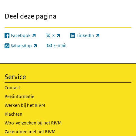
Deel deze pagina
Facebook
X
LinkedIn
(externe link)
(externe link)
(externe link)
E-mail
WhatsApp
(externe link)
Service
Contact
Persinformatie
Werken bij het RIVM
Klachten
Woo-verzoeken bij het RIVM
Zakendoen met het RIVM