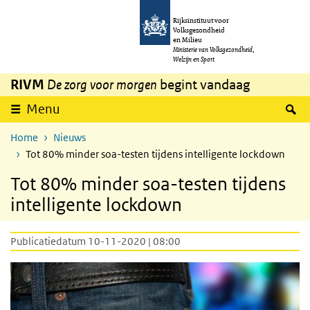
Overslaan en naar de inhoud gaan
Direct naar de hoofdnavigatie
Rijksinstituut voor
Volksgezondheid
en Milieu
Ministerie van Volksgezondheid,
Welzijn en Sport
RIVM
De zorg voor morgen
begint vandaag
Z
Menu
Home
Nieuws
Tot 80% minder soa-testen tijdens intelligente lockdown
Tot 80% minder soa-testen tijdens
intelligente lockdown
Publicatiedatum 10-11-2020 | 08:00