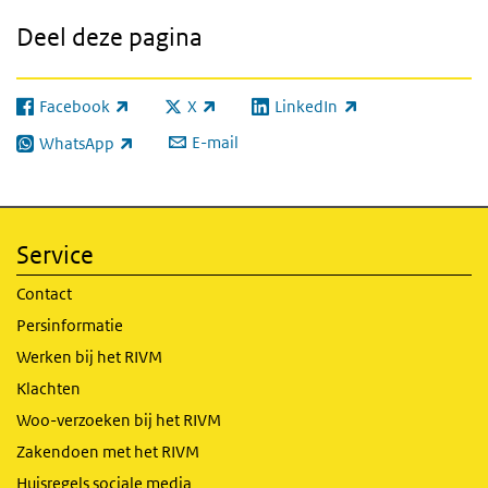
Deel deze pagina
Facebook
X
LinkedIn
(externe link)
(externe link)
(externe link)
E-mail
WhatsApp
(externe link)
Service
Contact
Persinformatie
Werken bij het RIVM
Klachten
Woo-verzoeken bij het RIVM
Zakendoen met het RIVM
Huisregels sociale media