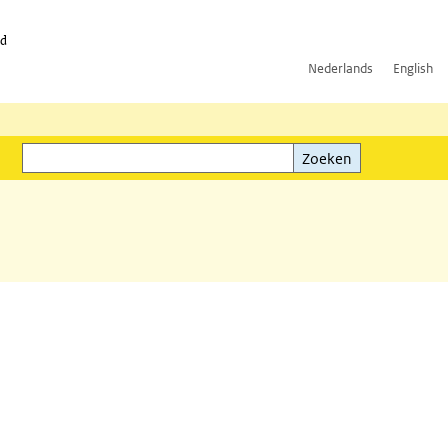
id
Nederlands
English
Zoeken
ink)
Zoeken