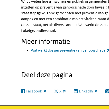
Wilt u weten hoe u inwoners en publiek in gemeenten 
inzetten op preventie van gehoorschade door lawaai? 
staat stapsgewijs hoe gemeenten met preventie van ge
aanpak en met een combinatie van activiteiten, want da
dossier staat, net als diverse andere Wat werkt dossie
Loketgezondleven.nl.
Meer informatie
Wat werkt dossier preventie van gehoorschade
Deel deze pagina
Facebook
X
LinkedIn
(externe link)
(externe link)
(externe link)
(e