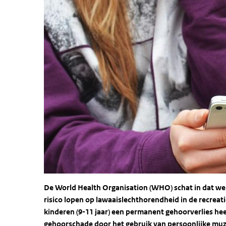
De World Health Organisation (WHO) schat in dat wer
risico lopen op lawaaislechthorendheid in de recreati
kinderen (9-11 jaar) een permanent gehoorverlies heeft
gehoorschade door het gebruik van persoonlijke muz