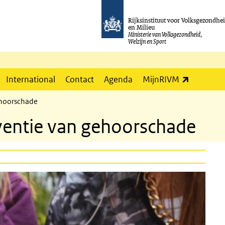
Rijksinstituut voor Volksgezondhe
en Milieu
Ministerie van Volksgezondheid,
Welzijn en Sport
(externe l
International
Contact
Agenda
MijnRIVM
ehoorschade
ventie van gehoorschade