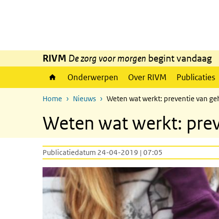
Overslaan en naar de inhoud gaan
Direct naar de hoofdnavigatie
RIVM
De zorg voor morgen
begint vandaag
Onderwerpen
Over RIVM
Publicaties
Home
Nieuws
Weten wat werkt: preventie van g
Weten wat werkt: pre
Publicatiedatum 24-04-2019 | 07:05