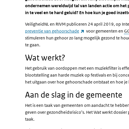
ondernemen wereldwijd tal van landen actie om het 
in te veel en te hard geluid? En hoe kun je goed inz
VeiligheidNL en RIVM publiceren 24 april 2019, op Int
(externe link)
preventie van gehoorschade
voor gemeenten en
G
stimuleren hun gehoor zo lang mogelijk gezond te houd
te gaan.
Wat werkt?
Het gebruik van oordoppen met een muziekfilter is effe
blootstelling aan harde muziek op festivals en bij conc
het uitgaan over hoe gehoorschade ontstaat en hoe je 
Aan de slag in de gemeente
Het is een taak van gemeenten om aandacht te hebben
geven over gezondheidsrisico’s. Het Wat werkt dossier 
taak.