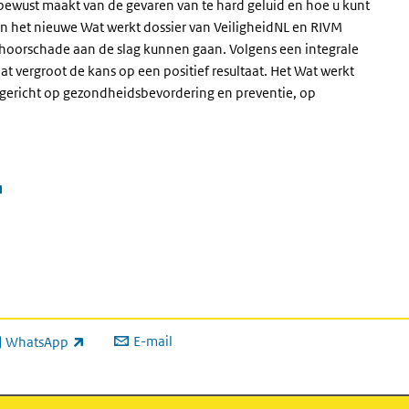
bewust maakt van de gevaren van te hard geluid en hoe u kunt
In het nieuwe Wat werkt dossier van VeiligheidNL en RIVM
hoorschade aan de slag kunnen gaan. Volgens een integrale
t vergroot de kans op een positief resultaat. Het Wat werkt
rs gericht op gezondheidsbevordering en preventie, op
(externe link)
E-mail
WhatsApp
xterne link)