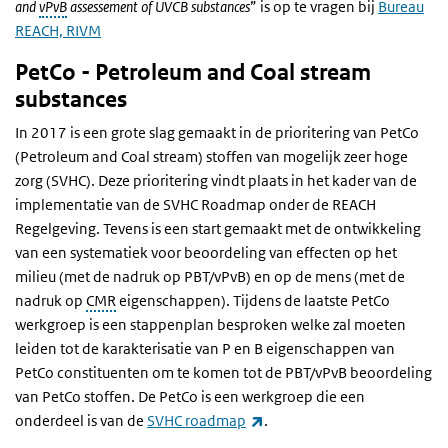
and
vPvB
assessement of UVCB substances
” is op te vragen bij
Bureau
REACH, RIVM
PetCo - Petroleum and Coal stream
substances
In 2017 is een grote slag gemaakt in de prioritering van PetCo
(Petroleum and Coal stream) stoffen van mogelijk zeer hoge
zorg (SVHC). Deze prioritering vindt plaats in het kader van de
implementatie van de SVHC Roadmap onder de REACH
Regelgeving. Tevens is een start gemaakt met de ontwikkeling
van een systematiek voor beoordeling van effecten op het
milieu (met de nadruk op PBT/vPvB) en op de mens (met de
nadruk op
CMR
eigenschappen). Tijdens de laatste PetCo
werkgroep is een stappenplan besproken welke zal moeten
leiden tot de karakterisatie van P en B eigenschappen van
PetCo constituenten om te komen tot de PBT/vPvB beoordeling
van PetCo stoffen. De PetCo is een werkgroep die een
(externe link)
onderdeel is van de
SVHC roadmap
.