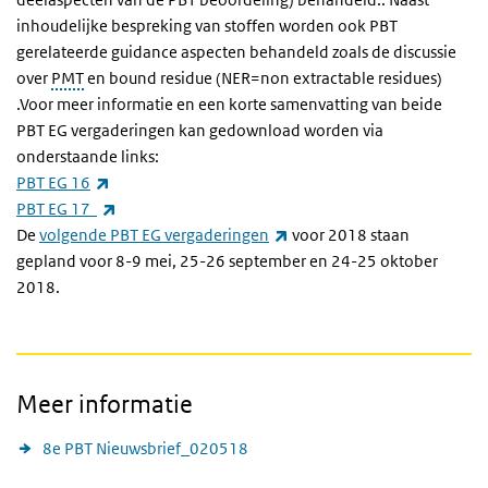
inhoudelijke bespreking van stoffen worden ook PBT
gerelateerde guidance aspecten behandeld zoals de discussie
over
PMT
en bound residue (NER=non extractable residues)
.Voor meer informatie en een korte samenvatting van beide
PBT EG vergaderingen kan gedownload worden via
onderstaande links:
(externe link)
PBT EG 16
(externe link)
PBT EG 17
(externe link)
De
volgende PBT EG vergaderingen
voor 2018 staan
gepland voor 8-9 mei, 25-26 september en 24-25 oktober
2018.
Meer informatie
8e PBT Nieuwsbrief_020518