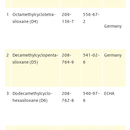
1
Octamethylcyclotetra-
209-
556-67-
siloxane (D4)
136-7
2
Germany
2
Decamethylcyclopenta-
208-
541-02-
Germany
siloxane (D5)
764-9
6
3
Dodecamethylcyclo-
208-
540-97-
ECHA
hexasiloxane (D6)
762-8
6