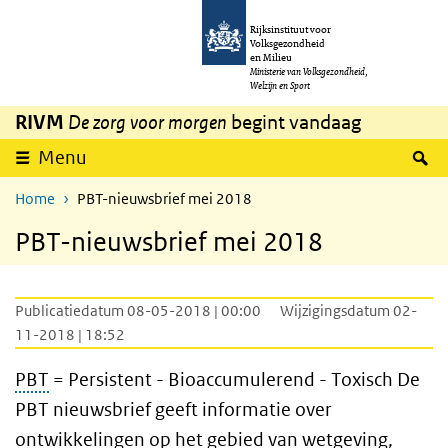
Overslaan en naar de inhoud gaan
Direct naar de hoofdnavigatie
Rijksinstituut voor
Volksgezondheid
en Milieu
Ministerie van Volksgezondheid,
Welzijn en Sport
RIVM
De zorg voor morgen
begint vandaag
Z
Menu
Home
PBT-nieuwsbrief mei 2018
PBT-nieuwsbrief mei 2018
Publicatiedatum 08-05-2018 | 00:00
Wijzigingsdatum 02-
11-2018 | 18:52
PBT
= Persistent - Bioaccumulerend - Toxisch De
PBT nieuwsbrief geeft informatie over
ontwikkelingen op het gebied van wetgeving,