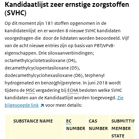
Kandidaatlijst zeer ernstige zorgstoffen
(SVHC)
Op dit moment zijn 181 stoffen opgenomen in de
kandidatenlijst en er worden 8 nieuwe SVHC kandidaten
voorgedragen die door de lidstaten worden beoordeeld. Vijf
van de acht nieuwe entries zijn op basis van PBT/vPvB-
eigenschappen. Drie siloxaanverbindingen;
octamethylcyclotetrasiloxane (D4),
decamethylcyclopentasiloxane (D5),
dodecamethylcyclohexasiloxane (D6), terphenyl
hydrogenated en benzo[ghi]perylene. In juni 2018 wordt
tijdens de
MSC
vergadering bij
ECHA
besloten welke SVHC
kandidaten aan de Kandidaatlijst worden toegevoegd.
Zie
(externe link)
bijgevoegde link
voor meer details:
SUBSTANCE NAME
EC
CAS
SUBMITTIN
NUMBER
NUMBER
MEMBER
STATE