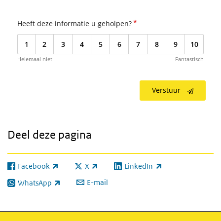
*
Heeft deze informatie u geholpen?
1
2
3
4
5
6
7
8
9
10
Helemaal niet
Fantastisch
Verstuur
Deel deze pagina
Facebook
X
LinkedIn
(externe link)
(externe link)
(externe link)
E-mail
WhatsApp
(externe link)