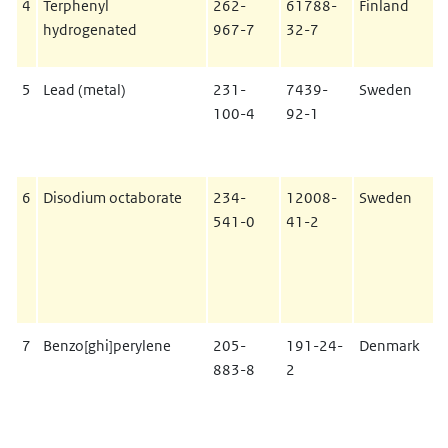
4
Terphenyl
262-
61788-
Finland
hydrogenated
967-7
32-7
5
Lead (metal)
231-
7439-
Sweden
100-4
92-1
6
Disodium octaborate
234-
12008-
Sweden
541-0
41-2
7
Benzo[ghi]perylene
205-
191-24-
Denmark
883-8
2