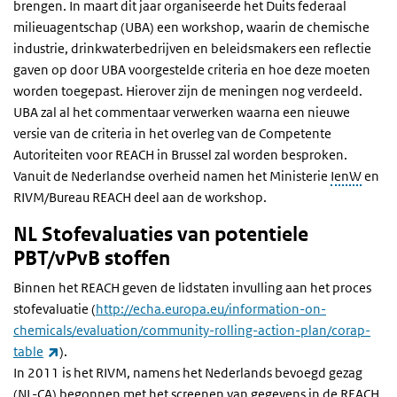
brengen. In maart dit jaar organiseerde het Duits federaal
milieuagentschap (UBA) een workshop, waarin de chemische
industrie, drinkwaterbedrijven en beleidsmakers een reflectie
gaven op door UBA voorgestelde criteria en hoe deze moeten
worden toegepast. Hierover zijn de meningen nog verdeeld.
UBA zal al het commentaar verwerken waarna een nieuwe
versie van de criteria in het overleg van de Competente
Autoriteiten voor REACH in Brussel zal worden besproken.
Vanuit de Nederlandse overheid namen het Ministerie
IenW
en
RIVM/Bureau REACH deel aan de workshop.
NL Stofevaluaties van potentiele
PBT/vPvB stoffen
Binnen het REACH geven de lidstaten invulling aan het proces
stofevaluatie (
http://echa.europa.eu/information-on-
chemicals/evaluation/community-rolling-action-plan/corap-
(externe link)
table
).
In 2011 is het RIVM, namens het Nederlands bevoegd gezag
(NL-CA) begonnen met het screenen van gegevens in de REACH