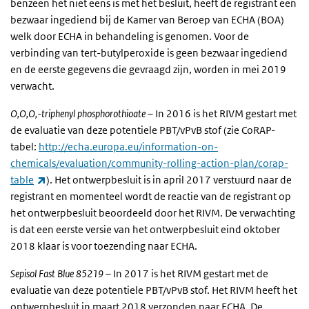
benzeen het niet eens is met het besluit, heeft de registrant een
bezwaar ingediend bij de Kamer van Beroep van ECHA (BOA)
welk door ECHA in behandeling is genomen. Voor de
verbinding van tert-butylperoxide is geen bezwaar ingediend
en de eerste gegevens die gevraagd zijn, worden in mei 2019
verwacht.
O,O,O,-triphenyl phosphorothioate –
In 2016 is het RIVM gestart met
de evaluatie van deze potentiele PBT/vPvB stof (zie CoRAP-
tabel:
http://echa.europa.eu/information-on-
chemicals/evaluation/community-rolling-action-plan/corap-
(externe link)
table
). Het ontwerpbesluit is in april 2017 verstuurd naar de
registrant en momenteel wordt de reactie van de registrant op
het ontwerpbesluit beoordeeld door het RIVM. De verwachting
is dat een eerste versie van het ontwerpbesluit eind oktober
2018 klaar is voor toezending naar ECHA.
Sepisol Fast Blue 85219
– In 2017 is het RIVM gestart met de
evaluatie van deze potentiele PBT/vPvB stof. Het RIVM heeft het
ontwerpbesluit in maart 2018 verzonden naar ECHA. De