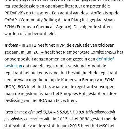
registratiedossiers en openbare literatuur om potentiële
PBT/vPvB’s op te sporen. Een aantal van deze stoffen is op de
CoRAP- (Community Rolling Action Plan) lijst geplaatst van
ECHA (European Chemicals Agency). De volgende stoffen
worden of zijn beoordeeld.
Triclosan
- In 2012 heeft het RIVM de evaluatie van triclosan
gedaan. In juni 2014 heeft het Member State Comité (MSC) het
ontwerpbesluit aangenomen en omgezet in een
definitief
(externe link)
besluit
dat naar de registrant is verstuurd. omdat de
registrant het niet eens is met het besluit, heeft de registrant
een bezwaar ingediend bij de Kamer van Beroep van ECHA
(BOA). BOA heeft het bezwaar van de registrant verworpen
maar de registrant is naar het Europees Hof gestapt om deze
beslissing van het BOA aan te vechten.
Reaction mass of mixed (3,3,4,4,5,5,6,6,7,7,8,8,8-tridecafluorooctyl)
phosphates, ammonium sal
t - In 2013 is het RIVM gestart met de
stofevaluatie van deze stof. In juni 2015 heeft het MSC het