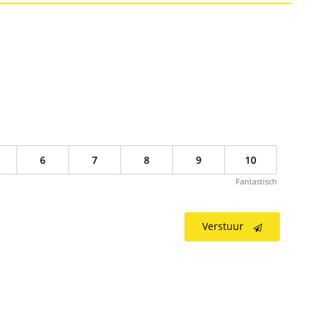
6
7
8
9
10
Fantastisch
Verstuur