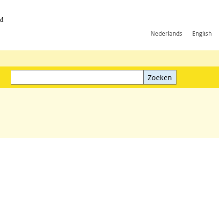
id
Nederlands
English
Zoeken
ink)
Zoeken