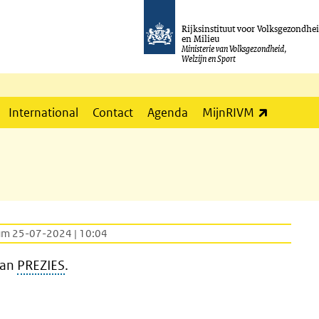
Rijksinstituut voor Volksgezondhe
en Milieu
Ministerie van Volksgezondheid,
Welzijn en Sport
(externe l
International
Contact
Agenda
MijnRIVM
n
um 25-07-2024 | 10:04
van
PREZIES
.