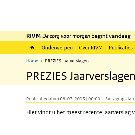
Overslaan en naar de inhoud gaan
Direct naar de hoofdnavigatie
RIVM
De zorg voor morgen
begint vandaag
Onderwerpen
Over RIVM
Publicaties
Home
PREZIES Jaarverslagen
PREZIES Jaarverslage
Publicatiedatum 08-07-2013 | 00:00
Wijzigingsdat
Hier vindt u het meest recente jaarverslag 