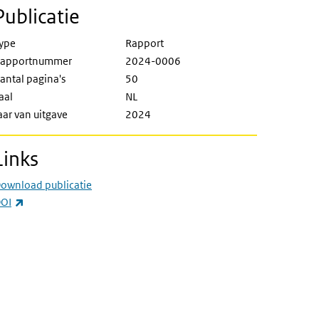
Publicatie
ype
Rapport
apportnummer
2024-0006
antal pagina's
50
aal
NL
aar van uitgave
2024
Links
ownload publicatie
(externe link)
OI