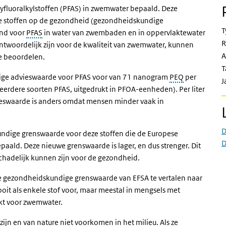
yfluoralkylstoffen (PFAS) in zwemwater bepaald. Deze
ze stoffen op de gezondheid (gezondheidskundige
T
end voor
PFAS
in water van zwembaden en in oppervlaktewater
R
ntwoordelijk zijn voor de kwaliteit van zwemwater, kunnen
A
e beoordelen.
T
ige advieswaarde voor PFAS voor van 71 nanogram
PEQ
per
J
erdere soorten PFAS, uitgedrukt in PFOA-eenheden). Per liter
eswaarde is anders omdat mensen minder vaak in
D
ndige grenswaarde voor deze stoffen die de Europese
D
paald. Deze nieuwe grenswaarde is lager, en dus strenger. Dit
 schadelijk kunnen zijn voor de gezondheid.
 gezondheidskundige grenswaarde van EFSA te vertalen naar
it als enkele stof voor, maar meestal in mengsels met
ikt voor zwemwater.
jn en van nature niet voorkomen in het milieu. Als ze