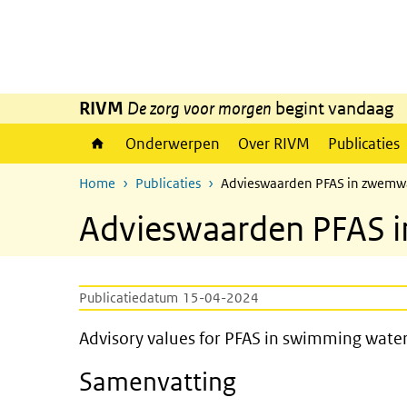
Overslaan en naar de inhoud gaan
Direct naar de hoofdnavigatie
RIVM
De zorg voor morgen
begint vandaag
Onderwerpen
Over RIVM
Publicaties
Home
Publicaties
Advieswaarden PFAS in zwemw
Advieswaarden PFAS 
Publicatiedatum
15-04-2024
Advisory values for PFAS in 
Advisory values for PFAS in swimming wate
Samenvatting