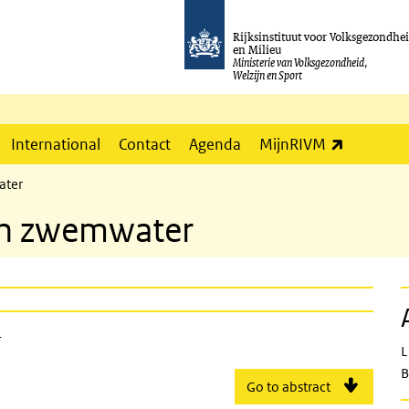
Rijksinstituut voor Volksgezondhe
en Milieu
Ministerie van Volksgezondheid,
Welzijn en Sport
(externe l
International
Contact
Agenda
MijnRIVM
ater
in zwemwater
swimming water
r
L
B
Go to abstract