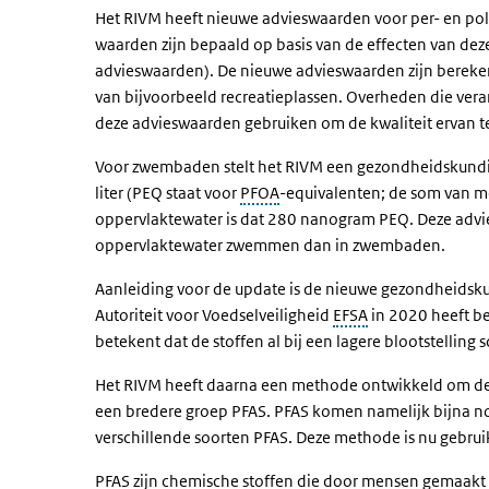
Het RIVM heeft nieuwe advieswaarden voor per- en pol
waarden zijn bepaald op basis van de effecten van de
advieswaarden). De nieuwe advieswaarden zijn berek
van bijvoorbeeld recreatieplassen. Overheden die vera
deze advieswaarden gebruiken om de kwaliteit ervan t
Voor zwembaden stelt het RIVM een gezondheidskund
liter (PEQ staat voor
PFOA
-equivalenten; de som van me
oppervlaktewater is dat 280 nanogram PEQ. Deze advi
oppervlaktewater zwemmen dan in zwembaden.
Aanleiding voor de update is de nieuwe gezondheidsku
Autoriteit voor Voedselveiligheid
EFSA
in 2020 heeft be
betekent dat de stoffen al bij een lagere blootstelling
Het RIVM heeft daarna een methode ontwikkeld om de
een bredere groep PFAS. PFAS komen namelijk bijna noo
verschillende soorten PFAS. Deze methode is nu gebru
PFAS zijn chemische stoffen die door mensen gemaakt zi