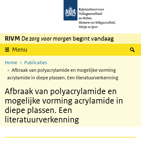
Overslaan en naar de inhoud gaan
Direct naar de hoofdnavigatie
Rijksinstituut voor
Volksgezondheid
en Milieu
Ministerie van Volksgezondheid,
Welzijn en Sport
RIVM
De zorg voor morgen
begint vandaag
Z
Menu
Home
Publicaties
Afbraak van polyacrylamide en mogelijke vorming
acrylamide in diepe plassen. Een literatuurverkenning
Afbraak van polyacrylamide en
mogelijke vorming acrylamide in
diepe plassen. Een
literatuurverkenning