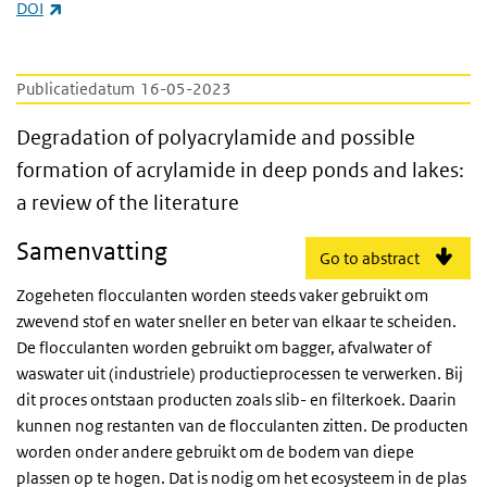
(externe link)
DOI
Publicatiedatum
16-05-2023
Degradation of polyacrylamide and possible 
Degradation of polyacrylamide and possible
formation of acrylamide in deep ponds and lakes:
a review of the literature
Samenvatting
Go to abstract
Zogeheten flocculanten worden steeds vaker gebruikt om
zwevend stof en water sneller en beter van elkaar te scheiden.
De flocculanten worden gebruikt om bagger, afvalwater of
waswater uit (industriele) productieprocessen te verwerken. Bij
dit proces ontstaan producten zoals slib- en filterkoek. Daarin
kunnen nog restanten van de flocculanten zitten. De producten
worden onder andere gebruikt om de bodem van diepe
plassen op te hogen. Dat is nodig om het ecosysteem in de plas