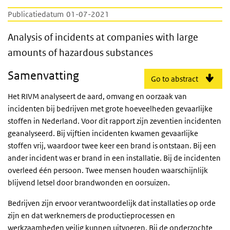
Publicatiedatum
01-07-2021
Analysis of incidents at companies with la
Analysis of incidents at companies with large
amounts of hazardous substances
Samenvatting
Go to abstract
Het RIVM analyseert de aard, omvang en oorzaak van
incidenten bij bedrijven met grote hoeveelheden gevaarlijke
stoffen in Nederland. Voor dit rapport zijn zeventien incidenten
geanalyseerd. Bij vijftien incidenten kwamen gevaarlijke
stoffen vrij, waardoor twee keer een brand is ontstaan. Bij een
ander incident was er brand in een installatie. Bij de incidenten
overleed één persoon. Twee mensen houden waarschijnlijk
blijvend letsel door brandwonden en oorsuizen.
Bedrijven zijn ervoor verantwoordelijk dat installaties op orde
zijn en dat werknemers de productieprocessen en
werkzaamheden veilig kunnen uitvoeren. Bij de onderzochte