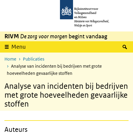
Overslaan en naar de inhoud gaan
Direct naar de hoofdnavigatie
Rijksinstituut voor
Volksgezondheid
en Milieu
Ministerie van Volksgezondheid,
Welzijn en Sport
RIVM
De zorg voor morgen
begint vandaag
Z
Menu
Home
Publicaties
Analyse van incidenten bij bedrijven met grote
hoeveelheden gevaarlijke stoffen
Analyse van incidenten bij bedrijven
met grote hoeveelheden gevaarlijke
stoffen
Auteurs