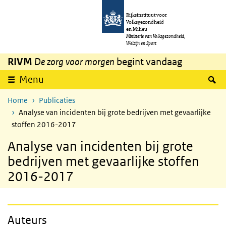
Overslaan en naar de inhoud gaan
Direct naar de hoofdnavigatie
Rijksinstituut voor
Volksgezondheid
en Milieu
Ministerie van Volksgezondheid,
Welzijn en Sport
RIVM
De zorg voor morgen
begint vandaag
Z
Menu
Home
Publicaties
Analyse van incidenten bij grote bedrijven met gevaarlijke
stoffen 2016-2017
Analyse van incidenten bij grote
bedrijven met gevaarlijke stoffen
2016-2017
Auteurs