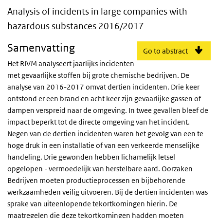
Analysis of incidents in large companies 
Analysis of incidents in large companies with
hazardous substances 2016/2017
Samenvatting
Go to abstract
Het RIVM analyseert jaarlijks incidenten
met gevaarlijke stoffen bij grote chemische bedrijven. De
analyse van 2016-2017 omvat dertien incidenten. Drie keer
ontstond er een brand en acht keer zijn gevaarlijke gassen of
dampen verspreid naar de omgeving. In twee gevallen bleef de
impact beperkt tot de directe omgeving van het incident.
Negen van de dertien incidenten waren het gevolg van een te
hoge druk in een installatie of van een verkeerde menselijke
handeling. Drie gewonden hebben lichamelijk letsel
opgelopen - vermoedelijk van herstelbare aard. Oorzaken
Bedrijven moeten productieprocessen en bijbehorende
werkzaamheden veilig uitvoeren. Bij de dertien incidenten was
sprake van uiteenlopende tekortkomingen hierin. De
maatregelen die deze tekortkomingen hadden moeten