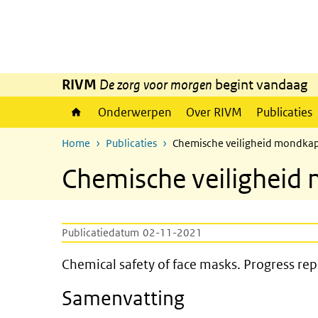
Overslaan en naar de inhoud gaan
Direct naar de hoofdnavigatie
RIVM
De zorg voor morgen
begint vandaag
Onderwerpen
Over RIVM
Publicaties
Home
Publicaties
Chemische veiligheid mondkap
Chemische veiligheid
Publicatiedatum
02-11-2021
Chemical safety of face masks
Chemical safety of face masks. Progress rep
Samenvatting