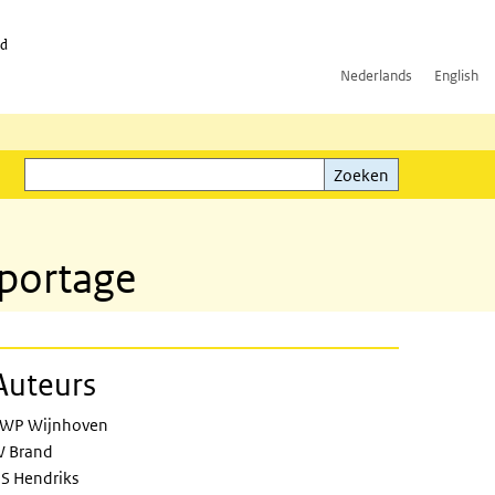
id
Nederlands
English
Zoeken
ink)
Zoeken
portage
Auteurs
WP Wijnhoven
 Brand
S Hendriks