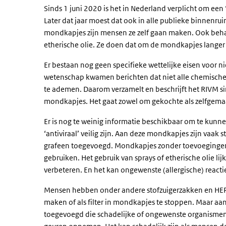
Sinds 1 juni 2020 is het in Nederland verplicht om ee
Later dat jaar moest dat ook in alle publieke binnenru
mondkapjes zijn mensen ze zelf gaan maken. Ook beh
etherische olie. Ze doen dat om de mondkapjes langer me
Er bestaan nog geen specifieke wettelijke eisen voor 
wetenschap kwamen berichten dat niet alle chemische s
te ademen. Daarom verzamelt en beschrijft het RIVM s
mondkapjes. Het gaat zowel om gekochte als zelfgem
Er is nog te weinig informatie beschikbaar om te kunn
‘antiviraal’ veilig zijn. Aan deze mondkapjes zijn vaak 
grafeen toegevoegd. Mondkapjes zonder toevoegingen z
gebruiken. Het gebruik van sprays of etherische olie l
verbeteren. En het kan ongewenste (allergische) reacti
Mensen hebben onder andere stofzuigerzakken en HEPA-
maken of als filter in mondkapjes te stoppen. Maar aan
toegevoegd die schadelijke of ongewenste organismen b