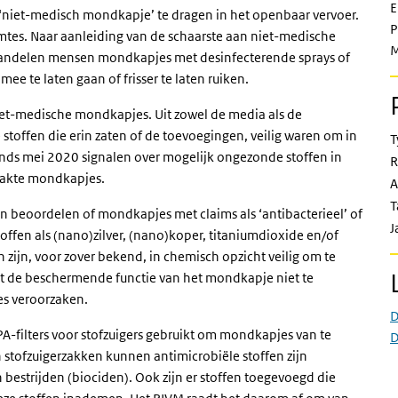
E
n ‘niet-medisch mondkapje’ te dragen in het openbaar vervoer.
P
imtes. Naar aanleiding van de schaarste aan niet-medische
M
andelen mensen mondkapjes met desinfecterende sprays of
e te laten gaan of frisser te laten ruiken.
niet-medische mondkapjes. Uit zowel de media als de
toffen die erin zaten of de toevoegingen, veilig waren om in
T
inds mei 2020 signalen over mogelijk ongezonde stoffen in
R
aakte mondkapjes.
A
T
en beoordelen of mondkapjes met claims als ‘antibacterieel’ of
J
stoffen als (nano)zilver, (nano)koper, titaniumdioxide en/of
ijn, voor zover bekend, in chemisch opzicht veilig om te
ijkt de beschermende functie van het mondkapje niet te
es veroorzaken.
D
filters voor stofzuigers gebruikt om mondkapjes van te
D
 stofzuigerzakken kunnen antimicrobiële stoffen zijn
estrijden (biociden). Ook zijn er stoffen toegevoegd die