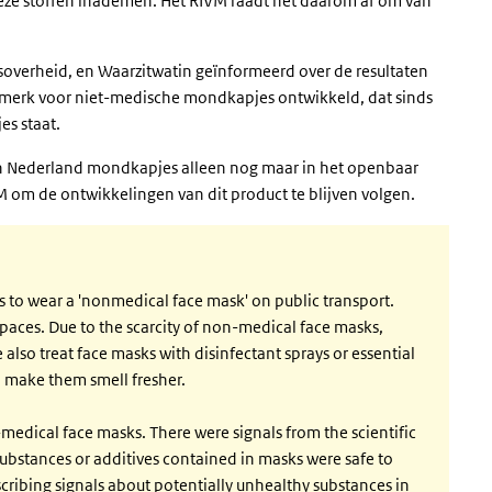
eze stoffen inademen. Het RIVM raadt het daarom af om van
ksoverheid, en Waarzitwatin geïnformeerd over de resultaten
eurmerk voor niet-medische mondkapjes ontwikkeld, dat sinds
s staat.
in Nederland mondkapjes alleen nog maar in het openbaar
 om de ontwikkelingen van dit product te blijven volgen.
s to wear a 'nonmedical face mask' on public transport.
r spaces. Due to the scarcity of non-medical face masks,
lso treat face masks with disinfectant sprays or essential
to make them smell fresher.
n-medical face masks. There were signals from the scientific
substances or additives contained in masks were safe to
cribing signals about potentially unhealthy substances in