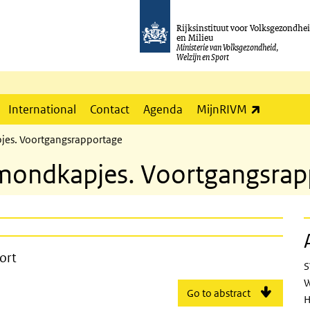
Rijksinstituut voor Volksgezondhe
en Milieu
Ministerie van Volksgezondheid,
Welzijn en Sport
(externe l
International
Contact
Agenda
MijnRIVM
jes. Voortgangsrapportage
 mondkapjes. Voortgangsrap
. Progress report
ort
S
W
Go to abstract
H