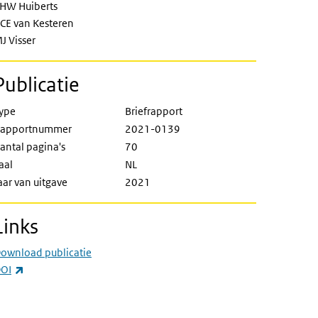
HW Huiberts
CE van Kesteren
J Visser
Publicatie
ype
Briefrapport
apportnummer
2021-0139
antal pagina's
70
aal
NL
aar van uitgave
2021
Links
ownload publicatie
(externe link)
OI