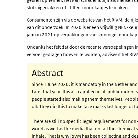
geuren opnemen. Het kan schadelijk zijn als mensen d
stofzuigerzakken of - filters mondkapjes te maken.
Consumenten zijn via de websites van het RIVM, de rij
van dit onderzoek. In 2020 is er een vrijwillig NEN-k
januari 2021 op verpakkingen van sommige mondkapje
Ondanks het feit dat door de recente versoepelingen 
vervoer gedragen hoeven te worden, adviseert het RIVM
Abstract
Since 1 June 2020, it is mandatory in the Netherland
Later that year, this also applied in all public indoo
people started also making them themselves. People a
oil. They did this to make face masks last longer or 
There are still no specific legal requirements for no
world as well as the media that not all the chemical 
inhale. That is why RIVM has been collecting and des