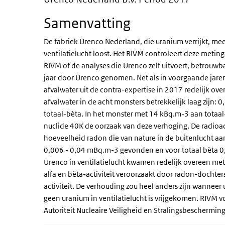
Samenvatting
De fabriek Urenco Nederland, die uranium verrijkt, meet
ventilatielucht loost. Het RIVM controleert deze meting
RIVM of de analyses die Urenco zelf uitvoert, betrouwb
jaar door Urenco genomen. Net als in voorgaande jare
afvalwater uit de contra-expertise in 2017 redelijk over
afvalwater in de acht monsters betrekkelijk laag zijn: 
totaal-bèta. In het monster met 14 kBq.m-3 aan totaal-b
nuclide 40K de oorzaak van deze verhoging. De radioactiv
hoeveelheid radon die van nature in de buitenlucht aanw
0,006 - 0,04 mBq.m-3 gevonden en voor totaal bèta 0
Urenco in ventilatielucht kwamen redelijk overeen met 
alfa en bèta-activiteit veroorzaakt door radon-dochters
activiteit. De verhouding zou heel anders zijn wanneer
geen uranium in ventilatielucht is vrijgekomen. RIVM vo
Autoriteit Nucleaire Veiligheid en Stralingsbeschermin