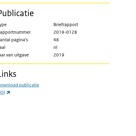
Publicatie
ype
Briefrapport
apportnummer
2019-0128
antal pagina's
48
aal
nl
aar van uitgave
2019
Links
ownload publicatie
(externe link)
OI