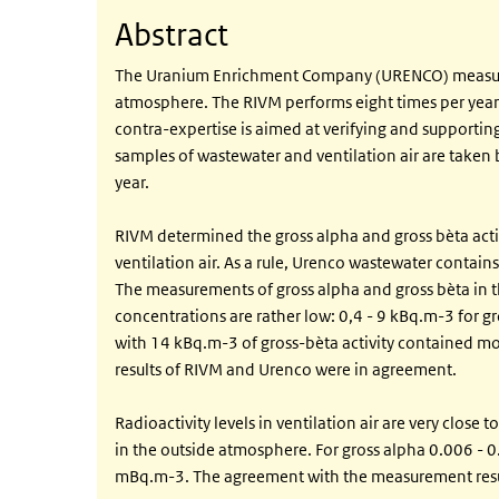
Abstract
The Uranium Enrichment Company (URENCO) measures 
atmosphere. The RIVM performs eight times per year
contra-expertise is aimed at verifying and supporting
samples of wastewater and ventilation air are taken
year.
RIVM determined the gross alpha and gross bèta acti
ventilation air. As a rule, Urenco wastewater contains
The measurements of gross alpha and gross bèta in t
concentrations are rather low: 0,4 - 9 kBq.m-3 for 
with 14 kBq.m-3 of gross-bèta activity contained most
results of RIVM and Urenco were in agreement.
Radioactivity levels in ventilation air are very close
in the outside atmosphere. For gross alpha 0.006 - 
mBq.m-3. The agreement with the measurement resu