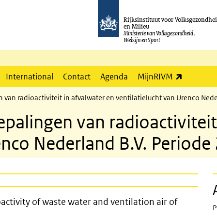
Rijksinstituut voor Volksgezondhe
en Milieu
Ministerie van Volksgezondheid,
Welzijn en Sport
(externe l
International
Contact
Agenda
MijnRIVM
 van radioactiviteit in afvalwater en ventilatielucht van Urenco Ned
palingen van radioactiviteit
renco Nederland B.V. Periode
tion of radioactivity of waste water
ctivity of waste water and ventilation air of
P