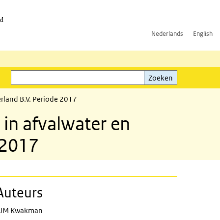
id
Nederlands
English
Zoeken
ink)
Zoeken
erland B.V. Periode 2017
 in afvalwater en
 2017
Auteurs
 and ventilation air of Urenco Neder
JM Kwakman