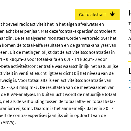
Go to abstract
T
 hoeveel radioactiviteit het in het eigen afvalwater en
R
en acht keer per jaar. Met deze 'contra-expertise' controleert
aar zijn. De te analyseren monsters worden verspreid over het
A
n komen de totaal-alfa resultaten en de gamma-analyses van
T
een. Uit de metingen blijkt dat de activiteitsconcentraties in
J
0,4 - 9 kBq.m-3 voor totaal-alfa en 0,4 - 14 kBq.m-3 voor
èta activiteitsconcentratie was waarschijnlijk het natuurlijke
iteit in ventilatielucht ligt zeer dicht bij het niveau van de
ezig is. Voor totaal alfa is een activiteitsconcentratie van
D
,02 - 0,23 mBq.m-3. De resultaten van de meetwaarden van
D
de RIVM-analyses. In buitenlucht wordt de natuurlijke totaal
, net als de verhouding tussen de totaal alfa- en totaal bèta-
 uranium vrijkomt. Daarom is het aannemelijk dat er in 2017
ert de contra-expertises jaarlijks uit in opdracht van de
g (ANVS).