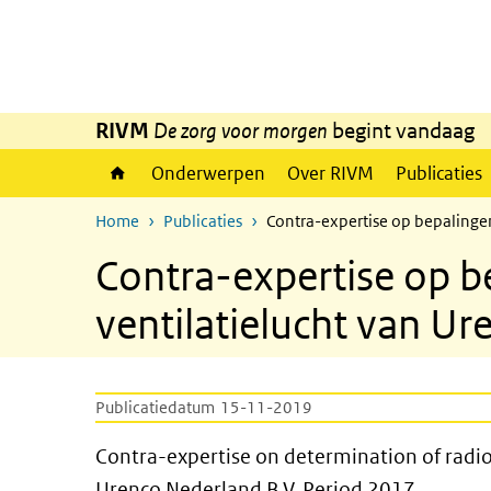
Overslaan en naar de inhoud gaan
Direct naar de hoofdnavigatie
RIVM
De zorg voor morgen
begint vandaag
Onderwerpen
Over RIVM
Publicaties
Home
Publicaties
Contra-expertise op bepalingen
Contra-expertise op be
ventilatielucht van U
Publicatiedatum
15-11-2019
Contra-expertise on determina
Contra-expertise on determination of radioa
Urenco Nederland B.V. Period 2017