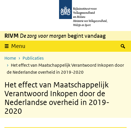
Overslaan en naar de inhoud gaan
Direct naar de hoofdnavigatie
Rijksinstituut voor
Volksgezondheid
en Milieu
Ministerie van Volksgezondheid,
Welzijn en Sport
RIVM
De zorg voor morgen
begint vandaag
Z
Menu
Home
Publicaties
Het effect van Maatschappelijk Verantwoord Inkopen door
de Nederlandse overheid in 2019-2020
Het effect van Maatschappelijk
Verantwoord Inkopen door de
Nederlandse overheid in 2019-
2020