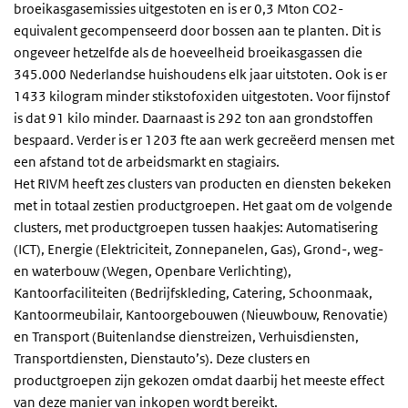
broeikasgasemissies uitgestoten en is er 0,3 Mton CO2-
equivalent gecompenseerd door bossen aan te planten. Dit is
ongeveer hetzelfde als de hoeveelheid broeikasgassen die
345.000 Nederlandse huishoudens elk jaar uitstoten. Ook is er
1433 kilogram minder stikstofoxiden uitgestoten. Voor fijnstof
is dat 91 kilo minder. Daarnaast is 292 ton aan grondstoffen
bespaard. Verder is er 1203 fte aan werk gecreëerd mensen met
een afstand tot de arbeidsmarkt en stagiairs.
Het RIVM heeft zes clusters van producten en diensten bekeken
met in totaal zestien productgroepen. Het gaat om de volgende
clusters, met productgroepen tussen haakjes: Automatisering
(ICT), Energie (Elektriciteit, Zonnepanelen, Gas), Grond-, weg-
en waterbouw (Wegen, Openbare Verlichting),
Kantoorfaciliteiten (Bedrijfskleding, Catering, Schoonmaak,
Kantoormeubilair, Kantoorgebouwen (Nieuwbouw, Renovatie)
en Transport (Buitenlandse dienstreizen, Verhuisdiensten,
Transportdiensten, Dienstauto’s). Deze clusters en
productgroepen zijn gekozen omdat daarbij het meeste effect
van deze manier van inkopen wordt bereikt.