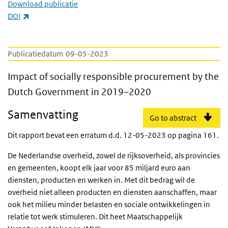
Download publicatie
(externe link)
DOI
Publicatiedatum
09-05-2023
Impact of socially responsible procureme
Impact of socially responsible procurement by the
Dutch Government in 2019–2020
Samenvatting
Go to abstract
Dit rapport bevat een erratum d.d. 12-05-2023 op pagina 161.
De Nederlandse overheid, zowel de rijksoverheid, als provincies
en gemeenten, koopt elk jaar voor 85 miljard euro aan
diensten, producten en werken in. Met dit bedrag wil de
overheid niet alleen producten en diensten aanschaffen, maar
ook het milieu minder belasten en sociale ontwikkelingen in
relatie tot werk stimuleren. Dit heet Maatschappelijk