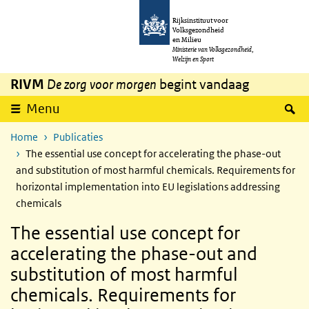
Overslaan en naar de inhoud gaan
Direct naar de hoofdnavigatie
Rijksinstituut voor
Volksgezondheid
en Milieu
Ministerie van Volksgezondheid,
Welzijn en Sport
RIVM
De zorg voor morgen
begint vandaag
Z
Menu
Home
Publicaties
The essential use concept for accelerating the phase-out
and substitution of most harmful chemicals. Requirements for
horizontal implementation into EU legislations addressing
chemicals
The essential use concept for
accelerating the phase-out and
substitution of most harmful
chemicals. Requirements for