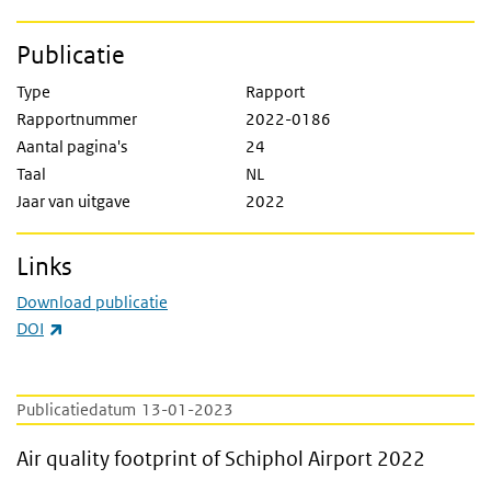
Publicatie
Type
Rapport
Rapportnummer
2022-0186
Aantal pagina's
24
Taal
NL
Jaar van uitgave
2022
Links
Download publicatie
(externe link)
DOI
Publicatiedatum
13-01-2023
Air quality footprint of Schiphol Airport 20
Air quality footprint of Schiphol Airport 2022