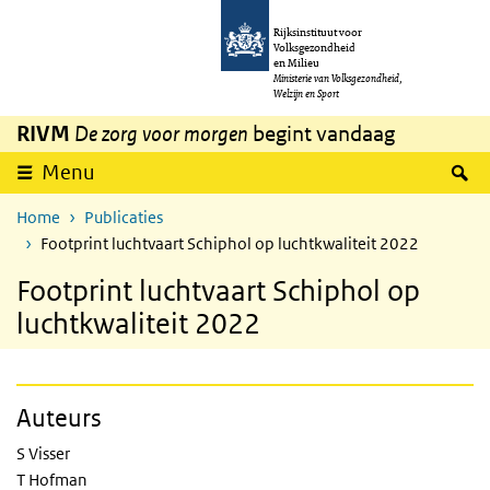
Overslaan en naar de inhoud gaan
Direct naar de hoofdnavigatie
Rijksinstituut voor
Volksgezondheid
en Milieu
Ministerie van Volksgezondheid,
Welzijn en Sport
RIVM
De zorg voor morgen
begint vandaag
Z
Menu
Home
Publicaties
Footprint luchtvaart Schiphol op luchtkwaliteit 2022
Footprint luchtvaart Schiphol op
luchtkwaliteit 2022
Auteurs
S Visser
T Hofman