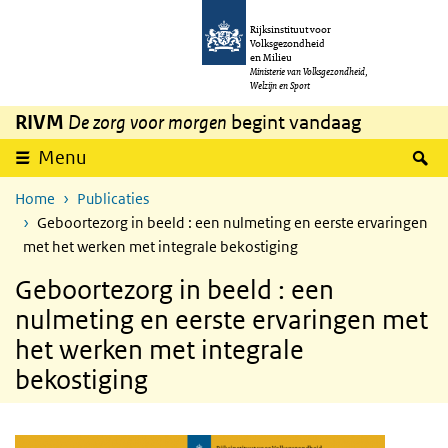
Overslaan en naar de inhoud gaan
Direct naar de hoofdnavigatie
Rijksinstituut voor
Volksgezondheid
en Milieu
Ministerie van Volksgezondheid,
Welzijn en Sport
RIVM
De zorg voor morgen
begint vandaag
Z
Menu
Home
Publicaties
Geboortezorg in beeld : een nulmeting en eerste ervaringen
met het werken met integrale bekostiging
Geboortezorg in beeld : een
nulmeting en eerste ervaringen met
het werken met integrale
bekostiging