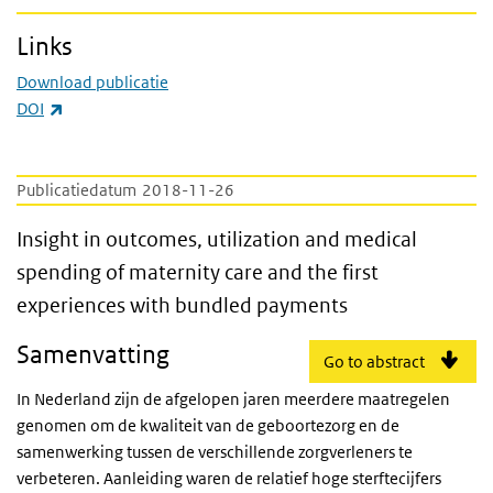
Links
Download publicatie
(externe link)
DOI
Publicatiedatum
2018-11-26
Insight in outcomes, utilization and medica
Insight in outcomes, utilization and medical
spending of maternity care and the first
experiences with bundled payments
Samenvatting
Go to abstract
In Nederland zijn de afgelopen jaren meerdere maatregelen
genomen om de kwaliteit van de geboortezorg en de
samenwerking tussen de verschillende zorgverleners te
verbeteren. Aanleiding waren de relatief hoge sterftecijfers