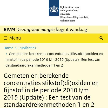
Overslaan en naar de inhoud gaan
Direct naar de hoofdnavigatie
Rijksinstituut voor
Volksgezondheid
en Milieu
Ministerie van Volksgezondheid,
Welzijn en Sport
RIVM
De zorg voor morgen
begint vandaag
Z
Menu
Home
Publicaties
Gemeten en berekende concentraties stikstof(di)oxiden en
fijnstof in de periode 2010 t/m 2015 (Update) : Een test van
de standaardrekenmethoden 1 en 2
Gemeten en berekende
concentraties stikstof(di)oxiden en
fijnstof in de periode 2010 t/m
2015 (Update) : Een test van de
standaardrekenmethoden 1 en 2