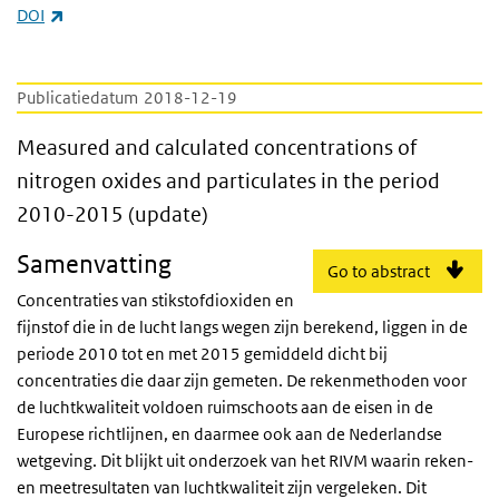
(externe link)
DOI
Publicatiedatum
2018-12-19
Measured and calculated concentrations of 
Measured and calculated concentrations of
nitrogen oxides and particulates in the period
2010-2015 (update)
Samenvatting
Go to abstract
Concentraties van stikstofdioxiden en
fijnstof die in de lucht langs wegen zijn berekend, liggen in de
periode 2010 tot en met 2015 gemiddeld dicht bij
concentraties die daar zijn gemeten. De rekenmethoden voor
de luchtkwaliteit voldoen ruimschoots aan de eisen in de
Europese richtlijnen, en daarmee ook aan de Nederlandse
wetgeving. Dit blijkt uit onderzoek van het RIVM waarin reken-
en meetresultaten van luchtkwaliteit zijn vergeleken. Dit