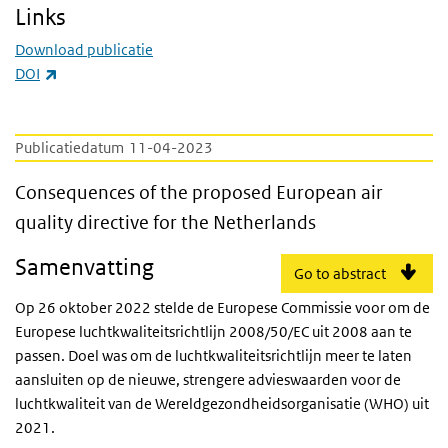
Links
Download publicatie
(externe link)
DOI
Publicatiedatum
11-04-2023
Consequences of the proposed European air 
Consequences of the proposed European air
quality directive for the Netherlands
Samenvatting
Go to abstract
Op 26 oktober 2022 stelde de Europese Commissie voor om de
Europese luchtkwaliteitsrichtlijn 2008/50/EC uit 2008 aan te
passen. Doel was om de luchtkwaliteitsrichtlijn meer te laten
aansluiten op de nieuwe, strengere advieswaarden voor de
luchtkwaliteit van de Wereldgezondheidsorganisatie (WHO) uit
2021.