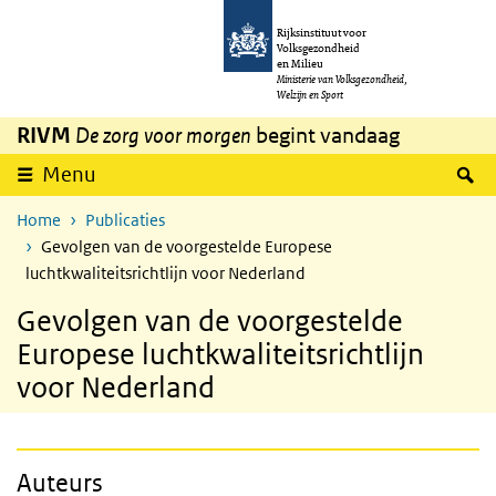
Overslaan en naar de inhoud gaan
Direct naar de hoofdnavigatie
Rijksinstituut voor
Volksgezondheid
en Milieu
Ministerie van Volksgezondheid,
Welzijn en Sport
RIVM
De zorg voor morgen
begint vandaag
Z
Menu
Home
Publicaties
Gevolgen van de voorgestelde Europese
luchtkwaliteitsrichtlijn voor Nederland
Gevolgen van de voorgestelde
Europese luchtkwaliteitsrichtlijn
voor Nederland
Auteurs