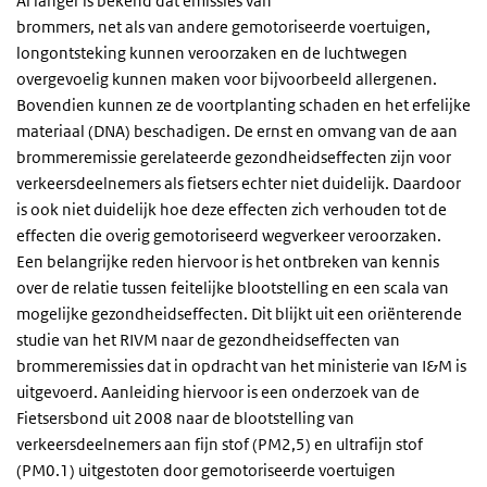
Al langer is bekend dat emissies van
brommers, net als van andere gemotoriseerde voertuigen,
longontsteking kunnen veroorzaken en de luchtwegen
overgevoelig kunnen maken voor bijvoorbeeld allergenen.
Bovendien kunnen ze de voortplanting schaden en het erfelijke
materiaal (DNA) beschadigen. De ernst en omvang van de aan
brommeremissie gerelateerde gezondheidseffecten zijn voor
verkeersdeelnemers als fietsers echter niet duidelijk. Daardoor
is ook niet duidelijk hoe deze effecten zich verhouden tot de
effecten die overig gemotoriseerd wegverkeer veroorzaken.
Een belangrijke reden hiervoor is het ontbreken van kennis
over de relatie tussen feitelijke blootstelling en een scala van
mogelijke gezondheidseffecten. Dit blijkt uit een oriënterende
studie van het RIVM naar de gezondheidseffecten van
brommeremissies dat in opdracht van het ministerie van I&M is
uitgevoerd. Aanleiding hiervoor is een onderzoek van de
Fietsersbond uit 2008 naar de blootstelling van
verkeersdeelnemers aan fijn stof (PM2,5) en ultrafijn stof
(PM0.1) uitgestoten door gemotoriseerde voertuigen