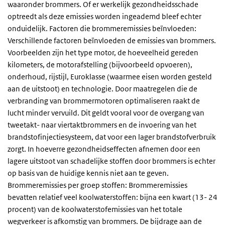
waaronder brommers. Of er werkelijk gezondheidsschade
optreedt als deze emissies worden ingeademd bleef echter
onduidelijk. Factoren die brommeremissies beïnvloeden:
Verschillende factoren beïnvloeden de emissies van brommers.
Voorbeelden zijn het type motor, de hoeveelheid gereden
kilometers, de motorafstelling (bijvoorbeeld opvoeren),
onderhoud, rijstijl, Euroklasse (waarmee eisen worden gesteld
aan de uitstoot) en technologie. Door maatregelen die de
verbranding van brommermotoren optimaliseren raakt de
lucht minder vervuild. Dit geldt vooral voor de overgang van
tweetakt- naar viertaktbrommers en de invoering van het
brandstofinjectiesysteem, dat voor een lager brandstofverbruik
zorgt. In hoeverre gezondheidseffecten afnemen door een
lagere uitstoot van schadelijke stoffen door brommers is echter
op basis van de huidige kennis niet aan te geven.
Brommeremissies per groep stoffen: Brommeremissies
bevatten relatief veel koolwaterstoffen: bijna een kwart (13- 24
procent) van de koolwaterstofemissies van het totale
wegverkeer is afkomstig van brommers. De bijdrage aan de