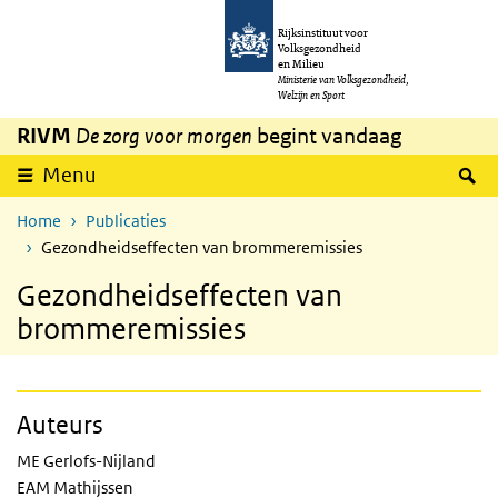
Overslaan en naar de inhoud gaan
Direct naar de hoofdnavigatie
Rijksinstituut voor
Volksgezondheid
en Milieu
Ministerie van Volksgezondheid,
Welzijn en Sport
RIVM
De zorg voor morgen
begint vandaag
Z
Menu
Home
Publicaties
Gezondheidseffecten van brommeremissies
Gezondheidseffecten van
brommeremissies
Auteurs
ME Gerlofs-Nijland
EAM Mathijssen