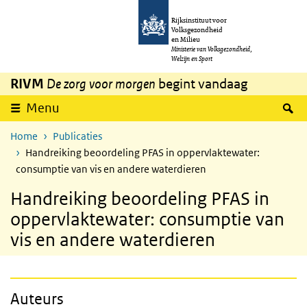
Overslaan en naar de inhoud gaan
Direct naar de hoofdnavigatie
Rijksinstituut voor
Volksgezondheid
en Milieu
Ministerie van Volksgezondheid,
Welzijn en Sport
RIVM
De zorg voor morgen
begint vandaag
Z
Menu
Home
Publicaties
Handreiking beoordeling PFAS in oppervlaktewater:
consumptie van vis en andere waterdieren
Handreiking beoordeling PFAS in
oppervlaktewater: consumptie van
vis en andere waterdieren
Auteurs