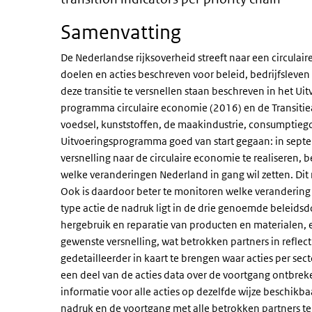
Samenvatting
De Nederlandse rijksoverheid streeft naar een circulai
doelen en acties beschreven voor beleid, bedrijfsleve
deze transitie te versnellen staan beschreven in het 
programma circulaire economie (2016) en de Transitie
voedsel, kunststoffen, de maakindustrie, consumptiego
Uitvoeringsprogramma goed van start gegaan: in septe
versnelling naar de circulaire economie te realiseren
welke veranderingen Nederland in gang wil zetten. Dit 
Ook is daardoor beter te monitoren welke verandering 
type actie de nadruk ligt in de drie genoemde beleidsdo
hergebruik en reparatie van producten en materialen,
gewenste versnelling, wat betrokken partners in refle
gedetailleerder in kaart te brengen waar acties per secto
een deel van de acties data over de voortgang ontbrek
informatie voor alle acties op dezelfde wijze beschik
nadruk en de voortgang met alle betrokken partners te b