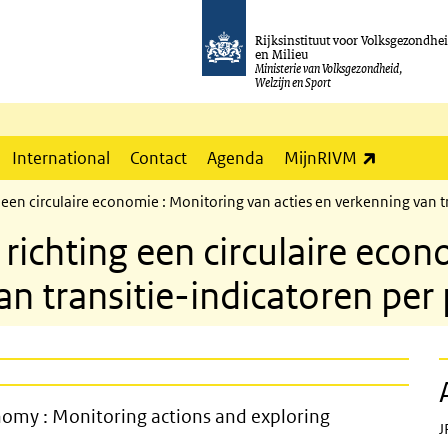
Rijksinstituut voor Volksgezondhe
en Milieu
Ministerie van Volksgezondheid,
Welzijn en Sport
(externe l
International
Contact
Agenda
MijnRIVM
ng een circulaire economie : Monitoring van acties en verkenning van t
s richting een circulaire ec
n transitie-indicatoren per 
r a circular economy : Monitoring acti
conomy : Monitoring actions and exploring
J