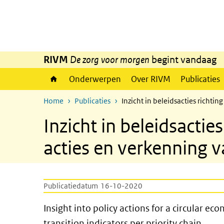
Overslaan en naar de inhoud gaan
Direct naar de hoofdnavigatie
RIVM
De zorg voor morgen
begint vandaag
Onderwerpen
Over RIVM
Publicaties
Home
Publicaties
Inzicht in beleidsacties richti
Inzicht in beleidsactie
acties en verkenning va
Publicatiedatum
16-10-2020
Insight into policy actions fo
Insight into policy actions for a circular e
transition indicators per priority chain