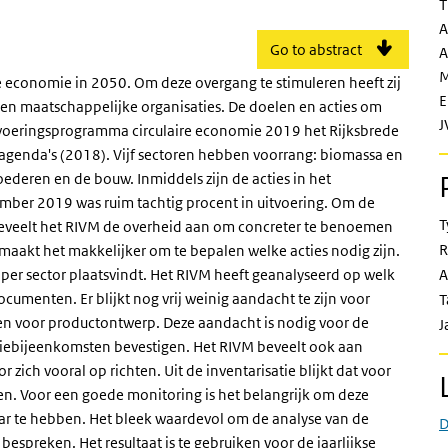
T
A
Go to abstract
A
M
re economie in 2050. Om deze overgang te stimuleren heeft zij
E
n en maatschappelijke organisaties. De doelen en acties om
J
Uitvoeringsprogramma circulaire economie 2019 het Rijksbrede
agenda's (2018). Vijf sectoren hebben voorrang: biomassa en
ederen en de bouw. Inmiddels zijn de acties in het
mber 2019 was ruim tachtig procent in uitvoering. Om de
T
, beveelt het RIVM de overheid aan om concreter te benoemen
R
maakt het makkelijker om te bepalen welke acties nodig zijn.
per sector plaatsvindt. Het RIVM heeft geanalyseerd op welk
A
cumenten. Er blijkt nog vrij weinig aandacht te zijn voor
T
 en voor productontwerp. Deze aandacht is nodig voor de
J
ctiebijeenkomsten bevestigen. Het RIVM beveelt ook aan
r zich vooral op richten. Uit de inventarisatie blijkt dat voor
en. Voor een goede monitoring is het belangrijk om deze
baar te hebben. Het bleek waardevol om de analyse van de
D
espreken. Het resultaat is te gebruiken voor de jaarlijkse