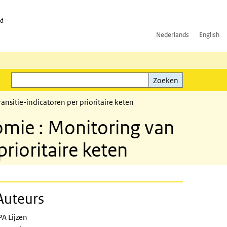
id
Nederlands
English
Zoeken
ink)
Zoeken
ransitie-indicatoren per prioritaire keten
onomie : Monitoring van
prioritaire keten
Auteurs
ons and exploring transition indicators
PA Lijzen