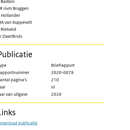
 Bastein
R rivm Bruggen
 Hollander
A van Kuppevelt
 Rietveld
V Zwartkruis
Publicatie
ype
Briefrapport
apportnummer
2020-0078
antal pagina's
210
aal
nl
aar van uitgave
2020
Links
ownload publicatie