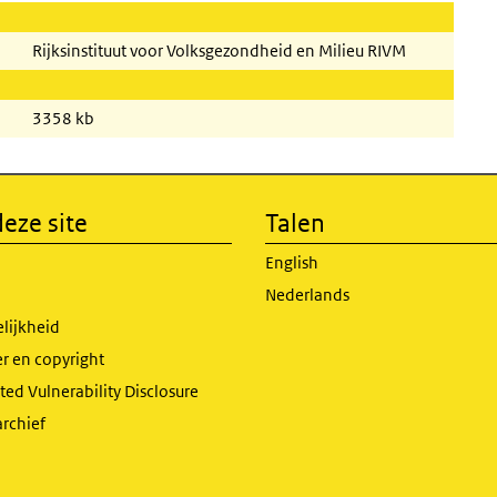
Rijksinstituut voor Volksgezondheid en Milieu RIVM
3358 kb
eze site
Talen
English
Nederlands
lijkheid
r en copyright
ed Vulnerability Disclosure
archief