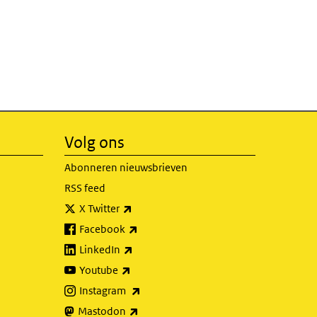
Volg ons
Abonneren nieuwsbrieven
RSS feed
(externe link)
X Twitter
(externe link)
Facebook
(externe link)
LinkedIn
(externe link)
Youtube
(externe link)
Instagram
(externe link)
Mastodon