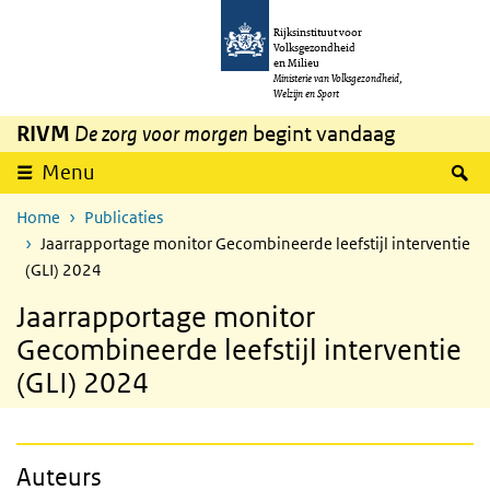
Overslaan en naar de inhoud gaan
Direct naar de hoofdnavigatie
Rijksinstituut voor
Volksgezondheid
en Milieu
Ministerie van Volksgezondheid,
Welzijn en Sport
RIVM
De zorg voor morgen
begint vandaag
Z
Menu
Home
Publicaties
Jaarrapportage monitor Gecombineerde leefstijl interventie
(GLI) 2024
Jaarrapportage monitor
Gecombineerde leefstijl interventie
(GLI) 2024
Auteurs