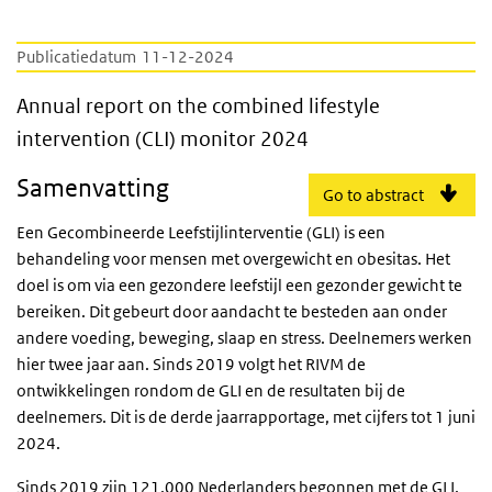
Publicatiedatum
11-12-2024
Annual report on the combined lifestyle int
Annual report on the combined lifestyle
intervention (CLI) monitor 2024
Samenvatting
Go to abstract
Een Gecombineerde Leefstijlinterventie (GLI) is een
behandeling voor mensen met overgewicht en obesitas. Het
doel is om via een gezondere leefstijl een gezonder gewicht te
bereiken. Dit gebeurt door aandacht te besteden aan onder
andere voeding, beweging, slaap en stress. Deelnemers werken
hier twee jaar aan. Sinds 2019 volgt het RIVM de
ontwikkelingen rondom de GLI en de resultaten bij de
deelnemers. Dit is de derde jaarrapportage, met cijfers tot 1 juni
2024.
Sinds 2019 zijn 121.000 Nederlanders begonnen met de GLI.