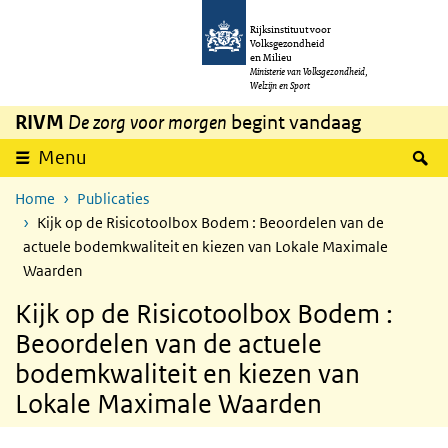
Overslaan en naar de inhoud gaan
Direct naar de hoofdnavigatie
Rijksinstituut voor
Volksgezondheid
en Milieu
Ministerie van Volksgezondheid,
Welzijn en Sport
RIVM
De zorg voor morgen
begint vandaag
Z
Menu
Home
Publicaties
Kijk op de Risicotoolbox Bodem : Beoordelen van de
actuele bodemkwaliteit en kiezen van Lokale Maximale
Waarden
Kijk op de Risicotoolbox Bodem :
Beoordelen van de actuele
bodemkwaliteit en kiezen van
Lokale Maximale Waarden