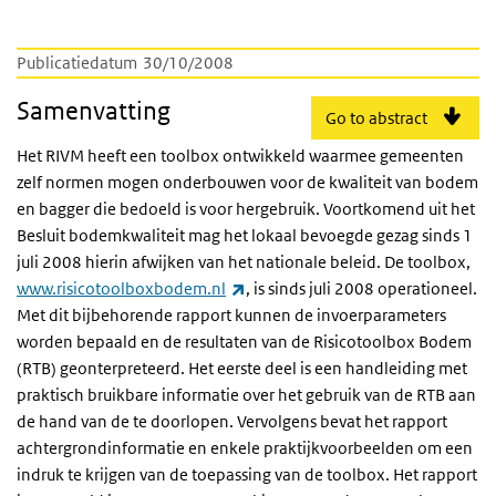
Publicatiedatum
30/10/2008
Samenvatting
Go to abstract
Het RIVM heeft een toolbox ontwikkeld waarmee gemeenten
zelf normen mogen onderbouwen voor de kwaliteit van bodem
en bagger die bedoeld is voor hergebruik. Voortkomend uit het
Besluit bodemkwaliteit mag het lokaal bevoegde gezag sinds 1
juli 2008 hierin afwijken van het nationale beleid. De toolbox,
(externe link)
www.risicotoolboxbodem.nl
, is sinds juli 2008 operationeel.
Met dit bijbehorende rapport kunnen de invoerparameters
worden bepaald en de resultaten van de Risicotoolbox Bodem
(RTB) geonterpreteerd. Het eerste deel is een handleiding met
praktisch bruikbare informatie over het gebruik van de RTB aan
de hand van de te doorlopen. Vervolgens bevat het rapport
achtergrondinformatie en enkele praktijkvoorbeelden om een
indruk te krijgen van de toepassing van de toolbox. Het rapport