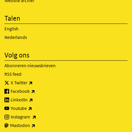
Website archief
Talen
English
Nederlands
Volg ons
Abonneren nieuwsbrieven
RSS feed
(externe link)
X Twitter
(externe link)
Facebook
(externe link)
LinkedIn
(externe link)
Youtube
(externe link)
Instagram
(externe link)
Mastodon