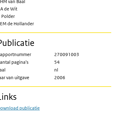
HM van Baal
A de Wit
J Polder
EM de Hollander
Publicatie
apportnummer
270091003
antal pagina's
54
aal
nl
aar van uitgave
2006
Links
ownload publicatie