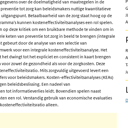
P
ke gegevens over de doelmatigheid van maatregelen in de
G
 preventie tot zorg kan beleidsmakers nuttige kwantitatieve
J
jk uitgangspunt. Betaalbaarheid van de zorg staat hoog op de
A
ramma's kunnen kosteneffectiviteitsanalyses een rol spelen.
 in op deze kritiek om een bruikbare methode te vinden om in
le keten van preventie tot zorg in beeld te brengen (integrale
t gebeurt door de analyse van een selectie van
mwerk voor een integrale kosteneffectiviteitsanalyse. Het
R
t het dwingt tot het expliciet en consistent in kaart brengen
A
voor zowel de gezondheid als voor de zorgkosten. Deze
T
effectiviteitsratio. Mits zorgvuldig uitgevoerd levert een
J
jfers voor beleidsmakers. Kosten-effectiviteitsanalyses (KEAs)
gen beleidsbeslissing. Een nadeel van
ten tot informatieverlies leidt. Bovendien spelen naast
en een rol. Verstandig gebruik van economische evaluaties
D
osteneffectiviteitsratio alleen.