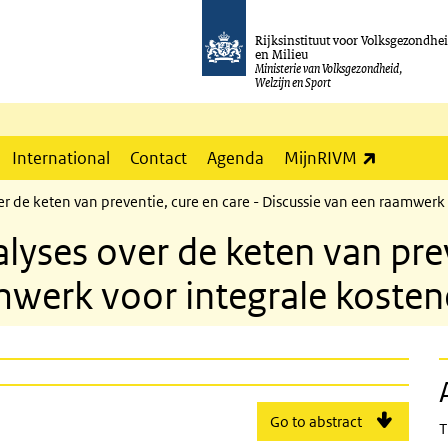
Rijksinstituut voor Volksgezondhe
en Milieu
Ministerie van Volksgezondheid,
Welzijn en Sport
(externe l
International
Contact
Agenda
MijnRIVM
er de keten van preventie, cure en care - Discussie van een raamwerk 
alyses over de keten van prev
werk voor integrale kostene
Go to abstract
T