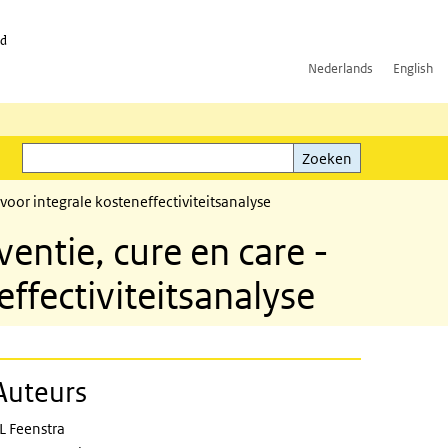
id
Nederlands
English
Zoeken
ink)
Zoeken
voor integrale kosteneffectiviteitsanalyse
entie, cure en care -
ffectiviteitsanalyse
Auteurs
L Feenstra