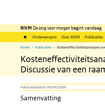
Overslaan en naar de inhoud gaan
Direct naar de hoofdnavigatie
RIVM
De zorg voor morgen
begint vandaag
Onderwerpen
Over RIVM
Publicaties
Home
Publicaties
Kosteneffectiviteitsanalyses ov
Kosteneffectiviteitsan
Discussie van een raam
Publicatiedatum
04/09/2006
Samenvatting