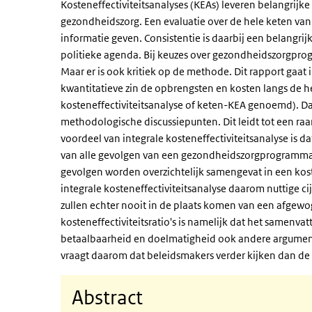
Kosteneffectiviteitsanalyses (KEAs) leveren belangrij
gezondheidszorg. Een evaluatie over de hele keten van
informatie geven. Consistentie is daarbij een belangri
politieke agenda. Bij keuzes over gezondheidszorgprog
Maar er is ook kritiek op de methode. Dit rapport gaat
kwantitatieve zin de opbrengsten en kosten langs de he
kosteneffectiviteitsanalyse of keten-KEA genoemd). Da
methodologische discussiepunten. Dit leidt tot een raa
voordeel van integrale kosteneffectiviteitsanalyse is da
van alle gevolgen van een gezondheidszorgprogramma 
gevolgen worden overzichtelijk samengevat in een kosten
integrale kosteneffectiviteitsanalyse daarom nuttige ci
zullen echter nooit in de plaats komen van een afgewo
kosteneffectiviteitsratio's is namelijk dat het samenvat
betaalbaarheid en doelmatigheid ook andere argument
vraagt daarom dat beleidsmakers verder kijken dan de k
Abstract