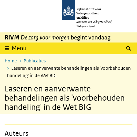
Overslaan en naar de inhoud gaan
Direct naar de hoofdnavigatie
Rijksinstituut voor
Volksgezondheid
en Milieu
Ministerie van Volksgezondheid,
Welzijn en Sport
RIVM
De zorg voor morgen
begint vandaag
Z
Menu
Home
Publicaties
Laseren en aanverwante behandelingen als 'voorbehouden
handeling' in de Wet BIG
Laseren en aanverwante
behandelingen als 'voorbehouden
handeling' in de Wet BIG
Auteurs