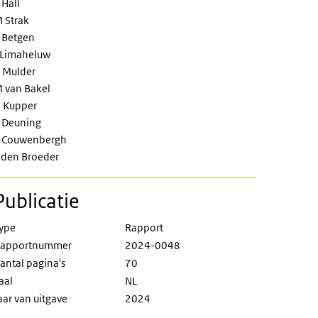
 Hall
 Strak
 Betgen
 Limaheluw
 Mulder
 van Bakel
 Kupper
 Deuning
 Couwenbergh
 den Broeder
Publicatie
ype
Rapport
apportnummer
2024-0048
antal pagina's
70
aal
NL
aar van uitgave
2024