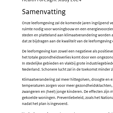
Samenvatting
Onze leefomgeving zal de komende jaren ingrijpend ve
ruimte nodig voor woningbouw en een energievoorzieni
steden en platteland aan klimaatverandering worden aa
dat ze bijdragen aan de kwaliteit van de leefomgeving
De leefomgeving kan zowel een negatieve als positie
het totale gezondheidsverlies komt door een ongezond
In stedelijke gebieden en vlakbij grote industriegebie
Nederland. Schonere lucht zal in de toekomst minder z
Klimaatverandering zal meer hittegolven, droogte en 
temperaturen zorgen voor meer gezondheidsklachten, 
zwangeren en (heel) jonge kinderen. De effecten zijn m
gekoelde woningen. Preventiebeleid, zoals het Nationaal
nadat het plan is ingevoerd.