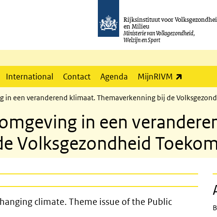
Rijksinstituut voor Volksgezondhe
en Milieu
Ministerie van Volksgezondheid,
Welzijn en Sport
(externe l
International
Contact
Agenda
MijnRIVM
g in een veranderend klimaat. Themaverkenning bij de Volksgezo
omgeving in een veranderen
de Volksgezondheid Toekom
ronment in a changing climate. Theme
changing climate. Theme issue of the Public
B