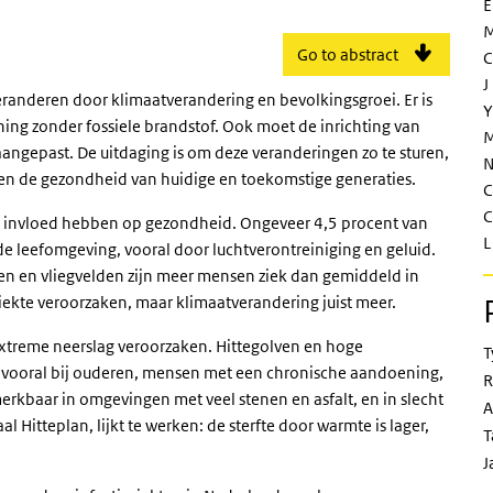
E
M
Go to abstract
C
J
randeren door klimaatverandering en bevolkingsgroei. Er is
Y
ng zonder fossiele brandstof. Ook moet de inrichting van
M
ngepast. De uitdaging is om deze veranderingen zo te sturen,
N
 en de gezondheid van huidige en toekomstige generaties.
C
C
ve invloed hebben op gezondheid. Ongeveer 4,5 procent van
L
e leefomgeving, vooral door luchtverontreiniging en geluid.
den en vliegvelden zijn meer mensen ziek dan gemiddeld in
iekte veroorzaken, maar klimaatverandering juist meer.
extreme neerslag veroorzaken. Hittegolven en hoge
T
vooral bij ouderen, mensen met een chronische aandoening,
R
erkbaar in omgevingen met veel stenen en asfalt, en in slecht
A
 Hitteplan, lijkt te werken: de sterfte door warmte is lager,
T
J