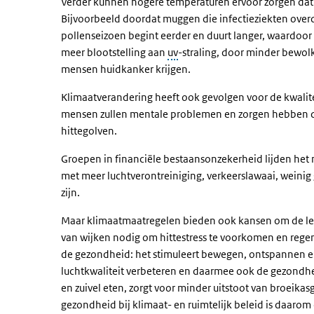
Verder kunnen hogere temperaturen ervoor zorgen dat 
Bijvoorbeeld doordat muggen die infectieziekten overd
pollenseizoen begint eerder en duurt langer, waardoo
meer blootstelling aan
uv
-straling, door minder bewol
mensen huidkanker krijgen.
Klimaatverandering heeft ook gevolgen voor de kwalit
mensen zullen mentale problemen en zorgen hebben d
hittegolven.
Groepen in financiële bestaansonzekerheid lijden het
met meer luchtverontreiniging, verkeerslawaai, weinig
zijn.
Maar klimaatmaatregelen bieden ook kansen om de lee
van wijken nodig om hittestress te voorkomen en rege
de gezondheid: het stimuleert bewegen, ontspannen en
luchtkwaliteit verbeteren en daarmee ook de gezondhei
en zuivel eten, zorgt voor minder uitstoot van broeik
gezondheid bij klimaat- en ruimtelijk beleid is daarom 