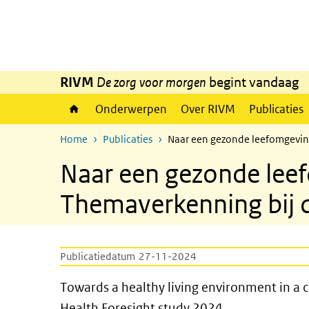
Overslaan en naar de inhoud gaan
Direct naar de hoofdnavigatie
RIVM
De zorg voor morgen
begint vandaag
Onderwerpen
Over RIVM
Publicaties
Home
Publicaties
Naar een gezonde leefomgevin
Naar een gezonde leef
Themaverkenning bij 
Publicatiedatum
27-11-2024
Towards a healthy living envi
Towards a healthy living environment in a 
Health Foresight study 2024