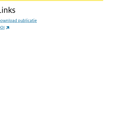
Links
ownload publicatie
(externe link)
OI