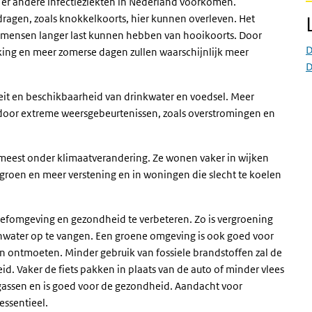
er andere infectieziekten in Nederland voorkomen.
ragen, zoals knokkelkoorts, hier kunnen overleven. Het
r mensen langer last kunnen hebben van hooikoorts. Door
D
king en meer zomerse dagen zullen waarschijnlijk meer
D
eit en beschikbaarheid van drinkwater en voedsel. Meer
oor extreme weersgebeurtenissen, zoals overstromingen en
 meest onder klimaatverandering. Ze wonen vaker in wijken
 groen en meer verstening en in woningen die slecht te koelen
fomgeving en gezondheid te verbeteren. Zo is vergroening
nwater op te vangen. Een groene omgeving is ook goed voor
 ontmoeten. Minder gebruik van fossiele brandstoffen zal de
d. Vaker de fiets pakken in plaats van de auto of minder vlees
asgassen en is goed voor de gezondheid. Aandacht voor
essentieel.