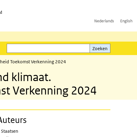
id
Nederlands
English
Zoeken
ink)
Zoeken
ndheid Toekomst Verkenning 2024
d klimaat.
st Verkenning 2024
Auteurs
 issue of the Public Health Foresigh
 Staatsen