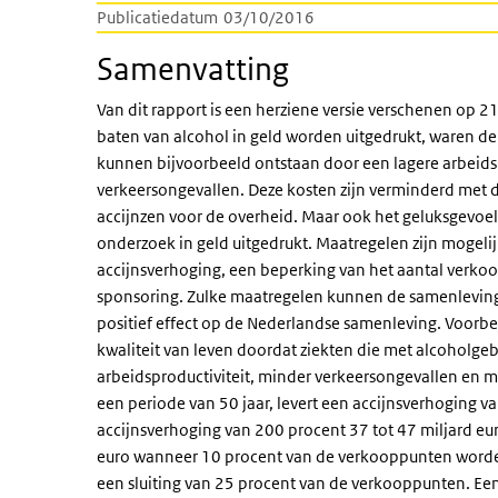
Publicatiedatum
03/10/2016
Samenvatting
Van dit rapport is een herziene versie verschenen op
baten van alcohol in geld worden uitgedrukt, waren de
kunnen bijvoorbeeld ontstaan door een lagere arbeidspro
verkeersongevallen. Deze kosten zijn verminderd met d
accijnzen voor de overheid. Maar ook het geluksgevoe
onderzoek in geld uitgedrukt. Maatregelen zijn mogeli
accijnsverhoging, een beperking van het aantal verko
sponsoring. Zulke maatregelen kunnen de samenlevin
positief effect op de Nederlandse samenleving. Voorbee
kwaliteit van leven doordat ziekten die met alcoho
arbeidsproductiviteit, minder verkeersongevallen en min
een periode van 50 jaar, levert een accijnsverhoging v
accijnsverhoging van 200 procent 37 tot 47 miljard euro
euro wanneer 10 procent van de verkooppunten worden g
een sluiting van 25 procent van de verkooppunten. Een