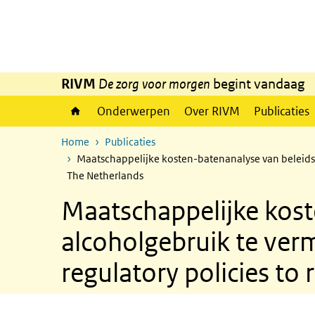
Overslaan en naar de inhoud gaan
Direct naar de hoofdnavigatie
RIVM
De zorg voor morgen
begint vandaag
Onderwerpen
Over RIVM
Publicaties
Home
Publicaties
Maatschappelijke kosten-batenanalyse van beleidsma
The Netherlands
Maatschappelijke kos
alcoholgebruik te verm
regulatory policies to