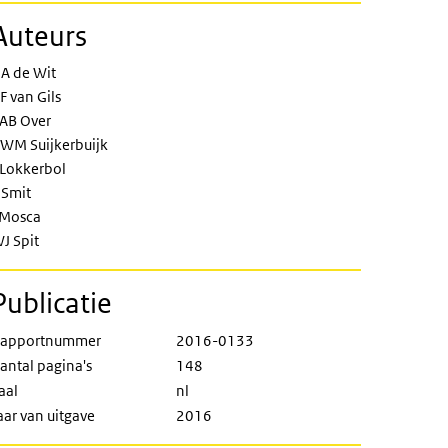
Auteurs
A de Wit
F van Gils
AB Over
WM Suijkerbuijk
 Lokkerbol
 Smit
 Mosca
J Spit
Publicatie
apportnummer
2016-0133
antal pagina's
148
aal
nl
aar van uitgave
2016