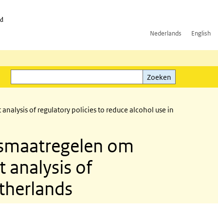
id
Nederlands
English
Zoeken
ink)
Zoeken
alysis of regulatory policies to reduce alcohol use in
dsmaatregelen om
 analysis of
etherlands