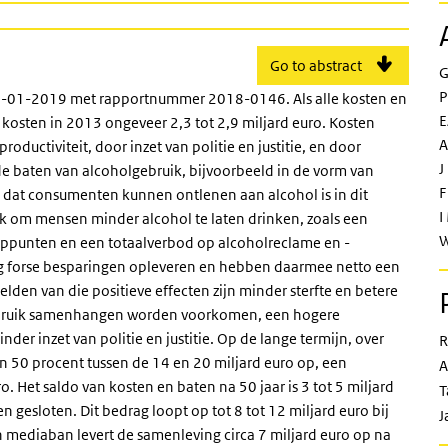
Go to abstract
G
P
 21-01-2019 met rapportnummer 2018-0146. Als alle kosten en
E
 kosten in 2013 ongeveer 2,3 tot 2,9 miljard euro. Kosten
A
ductiviteit, door inzet van politie en justitie, en door
J
e baten van alcoholgebruik, bijvoorbeeld in de vorm van
F
l dat consumenten kunnen ontlenen aan alcohol is in dit
I
jk om mensen minder alcohol te laten drinken, zoals een
W
oppunten en een totaalverbod op alcoholreclame en -
g forse besparingen opleveren en hebben daarmee netto een
lden van die positieve effecten zijn minder sterfte en betere
lgebruik samenhangen worden voorkomen, een hogere
der inzet van politie en justitie. Op de lange termijn, over
R
an 50 procent tussen de 14 en 20 miljard euro op, een
A
. Het saldo van kosten en baten na 50 jaar is 3 tot 5 miljard
T
esloten. Dit bedrag loopt op tot 8 tot 12 miljard euro bij
J
 mediaban levert de samenleving circa 7 miljard euro op na