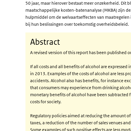
50 jaar, maar hierover bestaat meer onzekerheid. Dit b
maatschappelijke kosten-batenanalyse (MKBA) zijn de
hulpmiddel om de welvaartseffecten van maatregelen 
bij hun beslissingen over toekomstig overheidsbeleid.
Abstract
A revised version of this report has been publishe
If all costs and all benefits of alcohol are expressed 
in 2013. Examples of the costs of alcohol are less prod
accidents. Alcohol also has benefits, for instance e
that consumers may experience from drinking alcoho
monetary benefits of alcohol have been subtracted fro
costs for society.
Regulatory policies aimed at reducing the amount of 
taxes, a reduction of the number of sales venues and a
Some examples of such positive effects are less mort