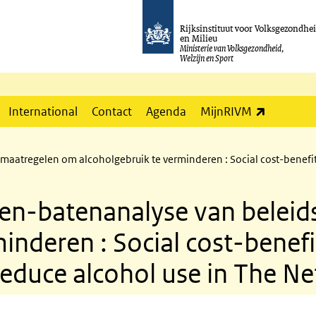
Rijksinstituut voor Volksgezondhe
en Milieu
Ministerie van Volksgezondheid,
Welzijn en Sport
(externe l
International
Contact
Agenda
MijnRIVM
atregelen om alcoholgebruik te verminderen : Social cost-benefit an
ten-batenanalyse van belei
inderen : Social cost-benefit
 reduce alcohol use in The N