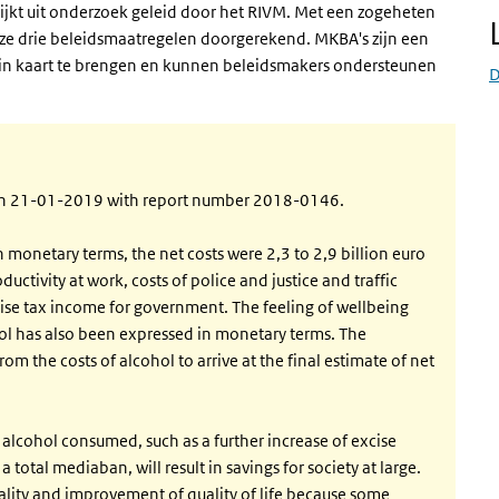
lijkt uit onderzoek geleid door het RIVM. Met een zogeheten
ze drie beleidsmaatregelen doorgerekend. MKBA's zijn een
in kaart te brengen en kunnen beleidsmakers ondersteunen
D
d on 21-01-2019 with report number 2018-0146.
in monetary terms, the net costs were 2,3 to 2,9 billion euro
uctivity at work, costs of police and justice and traffic
xcise tax income for government. The feeling of wellbeing
l has also been expressed in monetary terms. The
m the costs of alcohol to arrive at the final estimate of net
alcohol consumed, such as a further increase of excise
 total mediaban, will result in savings for society at large.
ality and improvement of quality of life because some