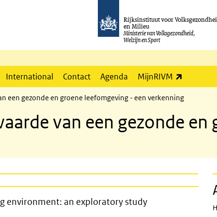
Rijksinstituut voor Volksgezondhe
en Milieu
Ministerie van Volksgezondheid,
Welzijn en Sport
(externe l
International
Contact
Agenda
MijnRIVM
an een gezonde en groene leefomgeving - een verkenning
waarde van een gezonde en 
 and green living environment: an exp
ing environment: an exploratory study
H