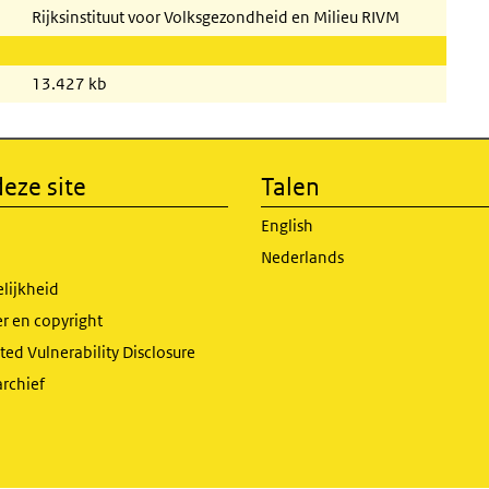
Rijksinstituut voor Volksgezondheid en Milieu RIVM
13.427 kb
eze site
Talen
English
Nederlands
lijkheid
r en copyright
ed Vulnerability Disclosure
archief