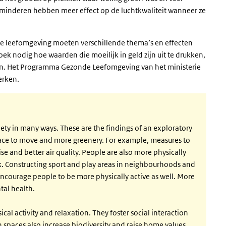
inderen hebben meer effect op de luchtkwaliteit wanneer ze
e leefomgeving moeten verschillende thema’s en effecten
 nodig hoe waarden die moeilijk in geld zijn uit te drukken,
n. Het Programma Gezonde Leefomgeving van het ministerie
erken.
ety in many ways. These are the findings of an exploratory
space to move and more greenery. For example, measures to
ise and better air quality. People are also more physically
lk. Constructing sport and play areas in neighbourhoods and
encourage people to be more physically active as well. More
tal health.
cal activity and relaxation. They foster social interaction
 spaces also increase biodiversity and raise home values.