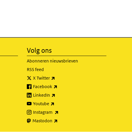
Volg ons
Abonneren nieuwsbrieven
RSS feed
(externe link)
X Twitter
(externe link)
Facebook
(externe link)
LinkedIn
(externe link)
Youtube
(externe link)
Instagram
(externe link)
Mastodon