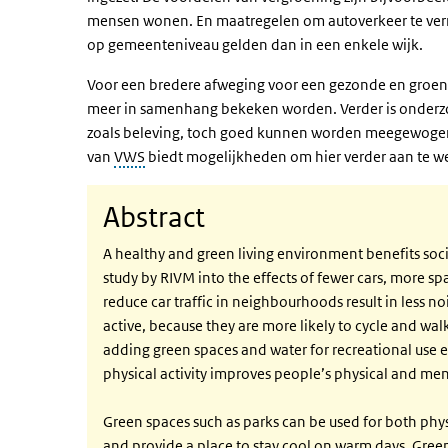
mensen wonen. En maatregelen om autoverkeer te verm
op gemeenteniveau gelden dan in een enkele wijk.
Voor een bredere afweging voor een gezonde en groen
meer in samenhang bekeken worden. Verder is onderzoek
zoals beleving, toch goed kunnen worden meegewoge
van
VWS
biedt mogelijkheden om hier verder aan te w
Abstract
A healthy and green living environment benefits soci
study by RIVM into the effects of fewer cars, more 
reduce car traffic in neighbourhoods result in less no
active, because they are more likely to cycle and wa
adding green spaces and water for recreational use 
physical activity improves people’s physical and men
Green spaces such as parks can be used for both physi
and provide a place to stay cool on warm days. Green