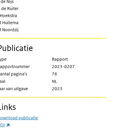
 de Nijs
 de Ruiter
 Hoekstra
 Huitema
 Noordzij
Publicatie
ype
Rapport
apportnummer
2023-0207
antal pagina's
76
aal
NL
aar van uitgave
2023
Links
ownload publicatie
(externe link)
OI