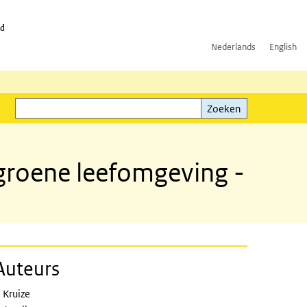
id
Nederlands
English
Zoeken
ink)
Zoeken
groene leefomgeving -
Auteurs
loratory study
 Kruize