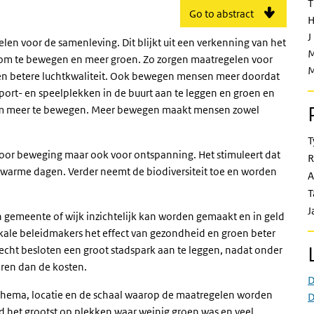
T
Go to abstract
H
J
en voor de samenleving. Dit blijkt uit een verkenning van het
M
e om te bewegen en meer groen. Zo zorgen maatregelen voor
M
een betere luchtkwaliteit. Ook bewegen mensen meer doordat
port- en speelplekken in de buurt aan te leggen en groen en
om meer te bewegen. Meer bewegen maakt mensen zowel
T
 voor beweging maar ook voor ontspanning. Het stimuleert dat
R
warme dagen. Verder neemt de biodiversiteit toe en worden
A
T
J
 gemeente of wijk inzichtelijk kan worden gemaakt en in geld
okale beleidmakers het effect van gezondheid en groen beter
cht besloten een groot stadspark aan te leggen, nadat onder
ren dan de kosten.
D
er thema, locatie en de schaal waarop de maatregelen worden
D
ld het grootst op plekken waar weinig groen was en veel