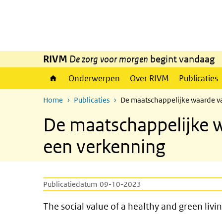
Overslaan en naar de inhoud gaan
Direct naar de hoofdnavigatie
RIVM
De zorg voor morgen
begint vandaag
Onderwerpen
Over RIVM
Publicaties
Home
Publicaties
De maatschappelijke waarde v
De maatschappelijke 
een verkenning
Publicatiedatum
09-10-2023
The social value of a healthy
The social value of a healthy and green liv