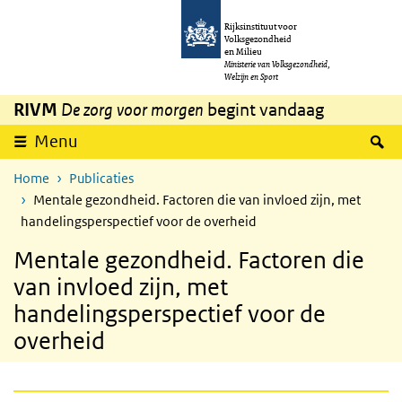
Overslaan en naar de inhoud gaan
Direct naar de hoofdnavigatie
Rijksinstituut voor
Volksgezondheid
en Milieu
Ministerie van Volksgezondheid,
Welzijn en Sport
RIVM
De zorg voor morgen
begint vandaag
Z
Menu
Home
Publicaties
Mentale gezondheid. Factoren die van invloed zijn, met
handelingsperspectief voor de overheid
Mentale gezondheid. Factoren die
van invloed zijn, met
handelingsperspectief voor de
overheid