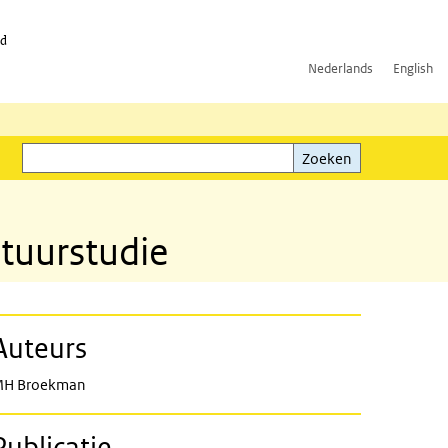
id
Nederlands
English
Zoeken
ink)
Zoeken
atuurstudie
Auteurs
H Broekman
Publicatie