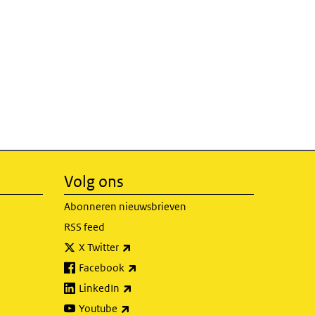
Volg ons
Abonneren nieuwsbrieven
RSS feed
(externe link)
X Twitter
(externe link)
Facebook
(externe link)
LinkedIn
(externe link)
Youtube