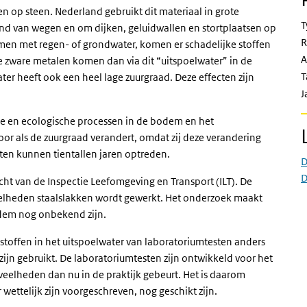
ken op steen. Nederland gebruikt dit materiaal in grote
T
nd van wegen en om dijken, geluidwallen en stortplaatsen op
R
komen met regen- of grondwater, komen er schadelijke stoffen
A
re zware metalen komen dan via dit “uitspoelwater” in de
T
er heeft ook een heel lage zuurgraad. Deze effecten zijn
J
he en ecologische processen in de bodem en het
or als de zuurgraad verandert, omdat zij deze verandering
ten kunnen tientallen jaren optreden.
D
D
acht van de Inspectie Leefomgeving en Transport (ILT). De
veelheden staalslakken wordt gewerkt. Het onderzoek maakt
odem nog onbekend zijn.
 stoffen in het uitspoelwater van laboratoriumtesten anders
 zijn gebruikt. De laboratoriumtesten zijn ontwikkeld voor het
veelheden dan nu in de praktijk gebeurt. Het is daarom
wettelijk zijn voorgeschreven, nog geschikt zijn.