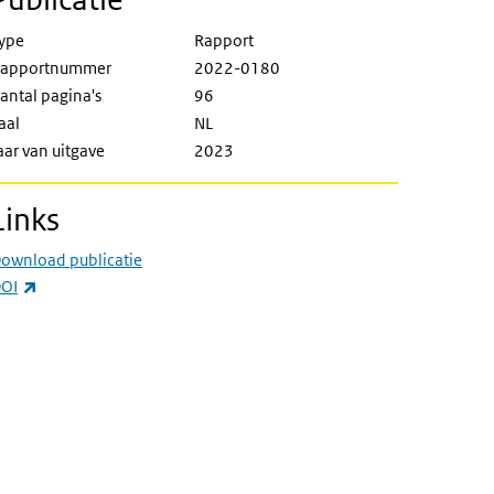
ype
Rapport
apportnummer
2022-0180
antal pagina's
96
aal
NL
aar van uitgave
2023
Links
ownload publicatie
(externe link)
OI