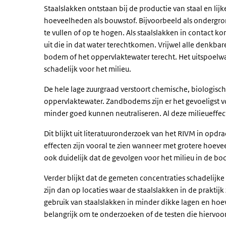
Staalslakken ontstaan bij de productie van staal en lij
hoeveelheden als bouwstof. Bijvoorbeeld als ondergro
te vullen of op te hogen. Als staalslakken in contact 
uit die in dat water terechtkomen. Vrijwel alle denkba
bodem of het oppervlaktewater terecht. Het uitspoelwat
schadelijk voor het milieu.
De hele lage zuurgraad verstoort chemische, biologisc
oppervlaktewater. Zandbodems zijn er het gevoeligst vo
minder goed kunnen neutraliseren. Al deze milieueffec
Dit blijkt uit literatuuronderzoek van het RIVM in opdr
effecten zijn vooral te zien wanneer met grotere hoe
ook duidelijk dat de gevolgen voor het milieu in de b
Verder blijkt dat de gemeten concentraties schadelijke
zijn dan op locaties waar de staalslakken in de praktijk
gebruik van staalslakken in minder dikke lagen en hoe
belangrijk om te onderzoeken of de testen die hiervoor 