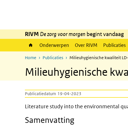
Overslaan en naar de inhoud gaan
Direct naar de hoofdnavigatie
RIVM
De zorg voor morgen
begint vandaag
Onderwerpen
Over RIVM
Publicaties
Home
Publicaties
Milieuhygienische kwaliteit LD-
Milieuhygienische kwal
Publicatiedatum
19-04-2023
Literature study into the envi
Literature study into the environmental qual
Samenvatting