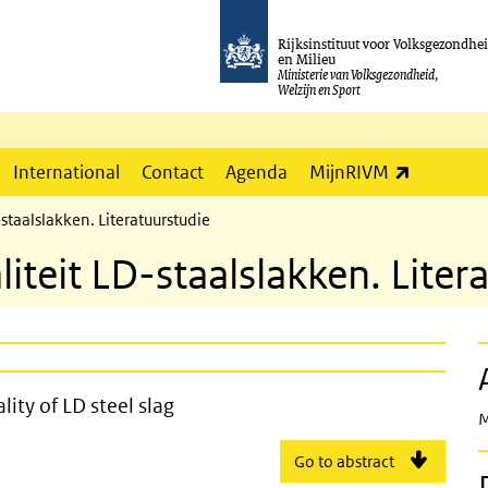
Rijksinstituut voor Volksgezondhe
en Milieu
Ministerie van Volksgezondheid,
Welzijn en Sport
(externe l
International
Contact
Agenda
MijnRIVM
staalslakken. Literatuurstudie
iteit LD-staalslakken. Liter
ronmental quality of LD steel slag
ity of LD steel slag
M
Go to abstract