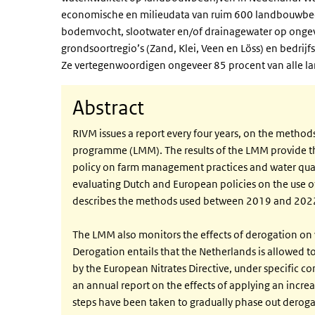
economische en milieudata van ruim 600 landbouwbedr
bodemvocht, slootwater en/of drainagewater op ongeve
grondsoortregio’s (Zand, Klei, Veen en Löss) en bedrijf
Ze vertegenwoordigen ongeveer 85 procent van alle la
Abstract
RIVM issues a report every four years, on the metho
programme (LMM). The results of the LMM provide th
policy on farm management practices and water qualit
evaluating Dutch and European policies on the use of f
describes the methods used between 2019 and 202
The LMM also monitors the effects of derogation on 
Derogation entails that the Netherlands is allowed 
by the European Nitrates Directive, under specific co
an annual report on the effects of applying an inc
steps have been taken to gradually phase out deroga