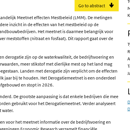
T
Go to abstract
M
K
t Landelijk Meetnet effecten Mestbeleid (LMM). De metingen
re inzicht in de effecten van het mestbeleid op de
 landbouwbedrijven. Het meetnet is daarmee belangrijk voor
r meststoffen (nitraat en fosfaat). Dit rapport gaat over de
T
R
 derogatie zijn op de waterkwaliteit, de bedrijfsvoering en
A
rwaarden, meer stikstof met dierlijke mest op het land mag
T
toegestaan. Landen met derogatie zijn verplicht om de effecten
J
elk jaar bij te houden. Het Derogatiemeetnet is een onderdeel
afgebouwd en stopt in 2026.
nderd. De grootste aanpassing is dat enkele bedrijven die mee
D
den gebruikt voor het Derogatiemeetnet. Verder analyseert
D
t water.
 voor het meetnet informatie over de bedrijfsvoering en
ageningen Economic Research verzamelt financiële,