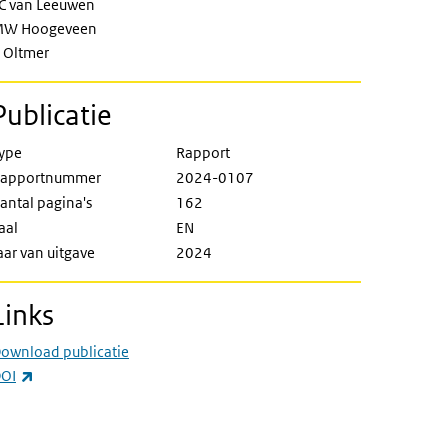
C van Leeuwen
W Hoogeveen
 Oltmer
Publicatie
ype
Rapport
apportnummer
2024-0107
antal pagina's
162
aal
EN
aar van uitgave
2024
Links
ownload publicatie
(externe link)
OI