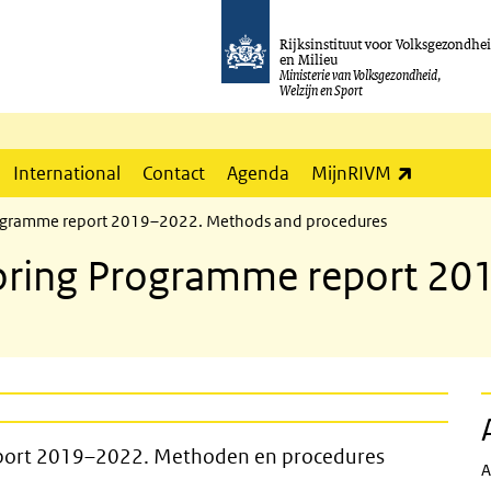
Rijksinstituut voor Volksgezondhe
en Milieu
Ministerie van Volksgezondheid,
Welzijn en Sport
(externe l
International
Contact
Agenda
MijnRIVM
rogramme report 2019–2022. Methods and procedures
toring Programme report 2
Mestbeleid rapport 2019–2022. Meth
pport 2019–2022. Methoden en procedures
A