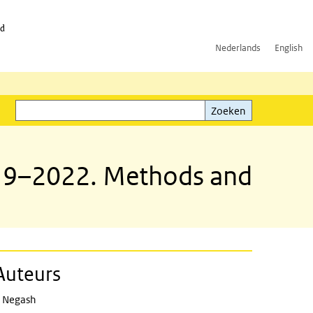
id
Nederlands
English
Zoeken
ink)
Zoeken
019–2022. Methods and
Auteurs
oden en procedures
 Negash