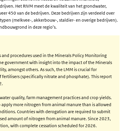
ijven. Het RIVM meet de kwaliteit van het grondwater,
er 450 van de bedrijven. Deze bedrijven zijn verdeeld over
stypen (melkvee-, akkerbouw-, staldier- en overige bedrijven).
ndbouwgrond in deze regio’s.
ds and procedures used in the Minerals Policy Monitoring
e government with insight into the impact of the Minerals
y, amongst others. As such, the LMM is crucial for
ertilisers (specifically nitrate and phosphate). This report
2.
water quality, farm management practices and crop yields.
to apply more nitrogen from animal manure than is allowed
nditions. Countries with derogation are required to submit
reased amount of nitrogen from animal manure. Since 2023,
tion, with complete cessation scheduled for 2026.