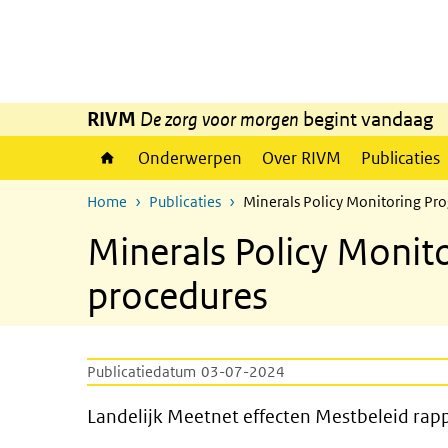
Overslaan en naar de inhoud gaan
Direct naar de hoofdnavigatie
RIVM
De zorg voor morgen
begint vandaag
Onderwerpen
Over RIVM
Publicaties
Home
Publicaties
Minerals Policy Monitoring P
Minerals Policy Moni
procedures
Publicatiedatum
03-07-2024
Landelijk Meetnet effecten 
Landelijk Meetnet effecten Mestbeleid ra