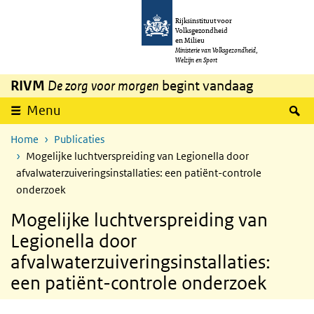
Overslaan en naar de inhoud gaan
Direct naar de hoofdnavigatie
Rijksinstituut voor
Volksgezondheid
en Milieu
Ministerie van Volksgezondheid,
Welzijn en Sport
RIVM
De zorg voor morgen
begint vandaag
Z
Menu
Home
Publicaties
Mogelijke luchtverspreiding van Legionella door
afvalwaterzuiveringsinstallaties: een patiënt-controle
onderzoek
Mogelijke luchtverspreiding van
Legionella door
afvalwaterzuiveringsinstallaties:
een patiënt-controle onderzoek