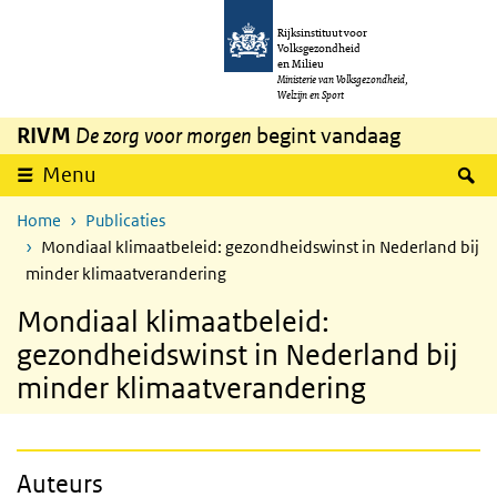
Overslaan en naar de inhoud gaan
Direct naar de hoofdnavigatie
Rijksinstituut voor
Volksgezondheid
en Milieu
Ministerie van Volksgezondheid,
Welzijn en Sport
RIVM
De zorg voor morgen
begint vandaag
Z
Menu
Home
Publicaties
Mondiaal klimaatbeleid: gezondheidswinst in Nederland bij
minder klimaatverandering
Mondiaal klimaatbeleid:
gezondheidswinst in Nederland bij
minder klimaatverandering
Auteurs