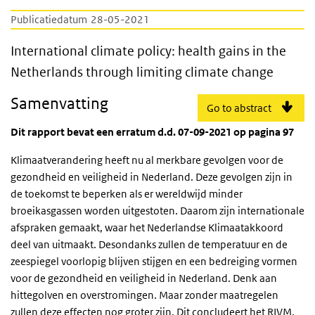
Publicatiedatum
28-05-2021
International climate policy: health gains 
International climate policy: health gains in the
Netherlands through limiting climate change
Samenvatting
Go to abstract
Dit rapport bevat een erratum d.d. 07-09-2021 op pagina 97
Klimaatverandering heeft nu al merkbare gevolgen voor de
gezondheid en veiligheid in Nederland. Deze gevolgen zijn in
de toekomst te beperken als er wereldwijd minder
broeikasgassen worden uitgestoten. Daarom zijn internationale
afspraken gemaakt, waar het Nederlandse Klimaatakkoord
deel van uitmaakt. Desondanks zullen de temperatuur en de
zeespiegel voorlopig blijven stijgen en een bedreiging vormen
voor de gezondheid en veiligheid in Nederland. Denk aan
hittegolven en overstromingen. Maar zonder maatregelen
zullen deze effecten nog groter zijn. Dit concludeert het RIVM.