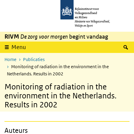
Overslaan en naar de inhoud gaan
Direct naar de hoofdnavigatie
Rijksinstituut voor
Volksgezondheid
en Milieu
Ministerie van Volksgezondheid,
Welzijn en Sport
RIVM
De zorg voor morgen
begint vandaag
Z
Menu
Home
Publicaties
Monitoring of radiation in the environment in the
Netherlands. Results in 2002
Monitoring of radiation in the
environment in the Netherlands.
Results in 2002
Auteurs