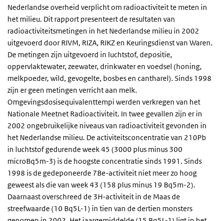
Nederlandse overheid verplicht om radioactiviteit te meten in
het milieu. Dit rapport presenteert de resultaten van
radioactiviteitsmetingen in het Nederlandse milieu in 2002
uitgevoerd door RIVM, RIZA, RIKZ en Keuringsdienst van Waren.
De metingen zijn uitgevoerd in luchtstof, depositie,
oppervlaktewater, zeewater, drinkwater en voedsel (honing,
melkpoeder, wild, gevogelte, bosbes en cantharel). Sinds 1998
zijn er geen metingen verricht aan melk.
Omgevingsdosisequivalenttempi werden verkregen van het
Nationale Meetnet Radioactiviteit. In twee gevallen zijn er in
2002 ongebruikelijke niveaus van radioactiviteit gevonden in
het Nederlandse milieu. De activiteitsconcentratie van 210Pb
in luchtstof gedurende week 45 (3000 plus minus 300
microBq5m-3) is de hoogste concentratie sinds 1991. Sinds
1998 is de gedeponeerde 7Be-activiteit niet meer zo hoog
geweest als die van week 43 (158 plus minus 19 Bq5m-2).
Daarnaast overschreed de 3H-activiteit in de Maas de
streefwaarde (10 Bq5L-1) in tien van de dertien monsters
genomen in 2002. Het jaargemiddelde (15 Bq5L-1) ligt in het