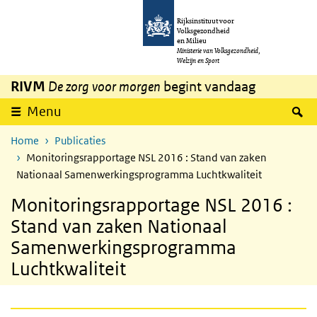
Overslaan en naar de inhoud gaan
Direct naar de hoofdnavigatie
Rijksinstituut voor
Volksgezondheid
en Milieu
Ministerie van Volksgezondheid,
Welzijn en Sport
RIVM
De zorg voor morgen
begint vandaag
Z
Menu
Home
Publicaties
Monitoringsrapportage NSL 2016 : Stand van zaken
Nationaal Samenwerkingsprogramma Luchtkwaliteit
Monitoringsrapportage NSL 2016 :
Stand van zaken Nationaal
Samenwerkingsprogramma
Luchtkwaliteit