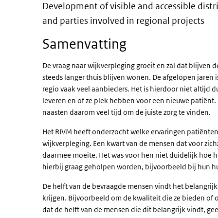
Development of visible and acc
Development of visible and accessible distri
and parties involved in regional projects
Samenvatting
De vraag naar wijkverpleging groeit en zal dat blijven
steeds langer thuis blijven wonen. De afgelopen jaren i
regio vaak veel aanbieders. Het is hierdoor niet altijd 
leveren en of ze plek hebben voor een nieuwe patiënt.
naasten daarom veel tijd om de juiste zorg te vinden.
Het RIVM heeft onderzocht welke ervaringen patiënte
wijkverpleging. Een kwart van de mensen dat voor zich
daarmee moeite. Het was voor hen niet duidelijk hoe h
hierbij graag geholpen worden, bijvoorbeeld bij hun hu
De helft van de bevraagde mensen vindt het belangrijk d
krijgen. Bijvoorbeeld om de kwaliteit die ze bieden of 
dat de helft van de mensen die dit belangrijk vindt, g