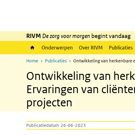
Overslaan en naar de inhoud gaan
Direct naar de hoofdnavigatie
RIVM
De zorg voor morgen
begint vandaag
Onderwerpen
Over RIVM
Publicaties
Home
Publicaties
Ontwikkeling van herkenbare en
Ontwikkeling van herk
Ervaringen van cliënte
projecten
Publicatiedatum
26-06-2023