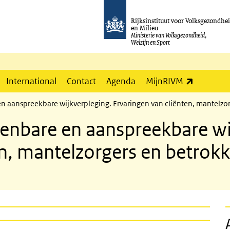
Rijksinstituut voor Volksgezondhe
en Milieu
Ministerie van Volksgezondheid,
Welzijn en Sport
(externe l
International
Contact
Agenda
MijnRIVM
 aanspreekbare wijkverpleging. Ervaringen van cliënten, mantelzor
enbare en aanspreekbare wi
n, mantelzorgers en betrokk