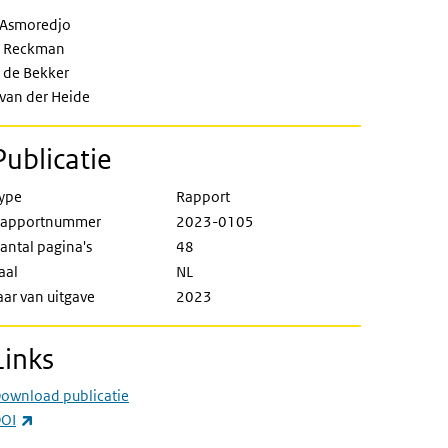
of clients, informal carers and partie
 Asmoredjo
 Reckman
 de Bekker
 van der Heide
Publicatie
ype
Rapport
apportnummer
2023-0105
antal pagina's
48
aal
NL
aar van uitgave
2023
Links
ownload publicatie
(externe link)
OI