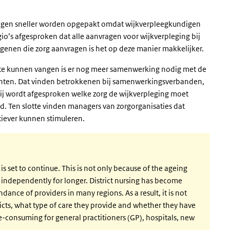
ragen sneller worden opgepakt omdat wijkverpleegkundigen
io’s afgesproken dat alle aanvragen voor wijkverpleging bij
enen die zorg aanvragen is het op deze manier makkelijker.
te kunnen vangen is er nog meer samenwerking nodig met de
eenten. Dat vinden betrokkenen bij samenwerkingsverbanden,
rbij wordt afgesproken welke zorg de wijkverpleging moet
. Ten slotte vinden managers van zorgorganisaties dat
tiever kunnen stimuleren.
is set to continue. This is not only because of the ageing
 independently for longer. District nursing has become
ance of providers in many regions. As a result, it is not
ricts, what type of care they provide and whether they have
me-consuming for general practitioners (GP), hospitals, new