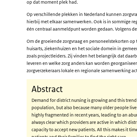
op dat moment plek had.
Op verschillende plekken in Nederland kunnen zorgv
hierbij met elkaar samenwerken. Ook is in sommige reg
één centraal aanmeldpunt worden gedaan. Volgens deg
Om de groeiende zorgvraag en personeelstekorten op 
huisarts, ziekenhuizen en het sociale domein in gem
zoals projectleiders. Zij vinden het belangrijk dat daa
leveren en welke zorg anders kan worden georganiseerd
zorgverzekeraars lokale en regionale samenwerking ac
Abstract
Demand for district nursing is growing and this trend 
population, but also because many older people live
highly fragmented in recent years, leading to an abund
always clear which providers are active in which dist
capacity to accept new patients. All this makes it ti
patients and their families to find the right care.