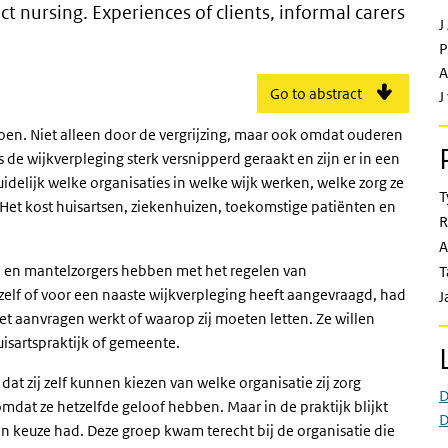
essible district nursing. Experiences 
ct nursing. Experiences of clients, informal carers
J
P
A
Go to abstract
J
 doen. Niet alleen door de vergrijzing, maar ook omdat ouderen
s de wijkverpleging sterk versnipperd geraakt en zijn er in een
duidelijk welke organisaties in welke wijk werken, welke zorg ze
T
 Het kost huisartsen, ziekenhuizen, toekomstige patiënten en
R
A
n en mantelzorgers hebben met het regelen van
T
zelf of voor een naaste wijkverpleging heeft aangevraagd, had
J
et aanvragen werkt of waarop zij moeten letten. Ze willen
isartspraktijk of gemeente.
at zij zelf kunnen kiezen van welke organisatie zij zorg
D
omdat ze hetzelfde geloof hebben. Maar in de praktijk blijkt
D
een keuze had. Deze groep kwam terecht bij de organisatie die