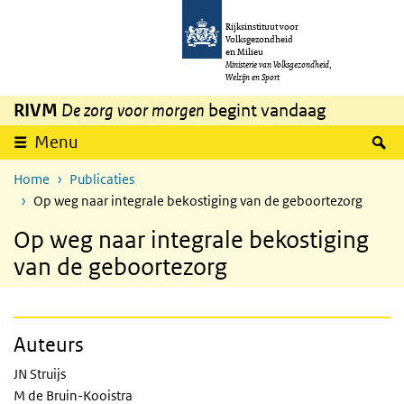
Overslaan en naar de inhoud gaan
Direct naar de hoofdnavigatie
Rijksinstituut voor
Volksgezondheid
en Milieu
Ministerie van Volksgezondheid,
Welzijn en Sport
RIVM
De zorg voor morgen
begint vandaag
Z
Menu
Home
Publicaties
Op weg naar integrale bekostiging van de geboortezorg
Op weg naar integrale bekostiging
van de geboortezorg
Auteurs
JN Struijs
M de Bruin-Kooistra